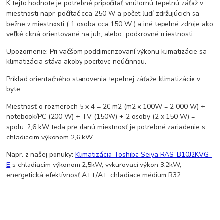
K tejto hodnote je potrebné pripočítať vnútornú tepelnú záťaž v
miestnosti napr. počítač cca 250 W a počet ľudí zdržujúcich sa
bežne v miestnosti ( 1 osoba cca 150 W ) a iné tepelné zdroje ako
veľké okná orientované na juh, alebo podkrovné miestnosti.
Upozornenie: Pri väčšom poddimenzovaní výkonu klimatizácie sa
klimatizácia stáva akoby pocitovo neúčinnou.
Príklad orientačného stanovenia tepelnej záťaže klimatizácie v
byte:
Miestnosť o rozmeroch 5 x 4 = 20 m2 (m2 x 100W = 2 000 W) +
notebook/PC (200 W) + TV (150W) + 2 osoby (2 x 150 W) =
spolu: 2,6 kW teda pre danú miestnosť je potrebné zariadenie s
chladiacim výkonom 2,6 kW.
Napr. z našej ponuky:
Klimatizácia Toshiba Seiya RAS-B10J2KVG-
E
s chladiacim výkonom 2,5kW, vykurovací výkon 3,2kW,
energetická efektívnosť A++/A+, chladiace médium R32.