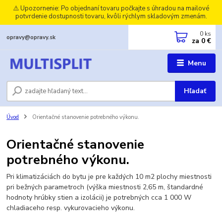
⚠️ Upozornenie: Po objednaní tovaru počkajte s úhradou na mailové
potvrdenie dostupnosti tovaru, kvôli rýchlym skladovým zmenám.
0
ks
opravy@opravy.sk
za
0 €
Menu
Hľadať
Úvod
Orientačné stanovenie potrebného výkonu.
Orientačné stanovenie
potrebného výkonu.
Pri klimatizáciách do bytu je pre každých 10 m2 plochy miestnosti
pri bežných parametroch (výška miestnosti 2,65 m, štandardné
hodnoty hrúbky stien a izolácii) je potrebných cca 1 000 W
chladiaceho resp. vykurovacieho výkonu.