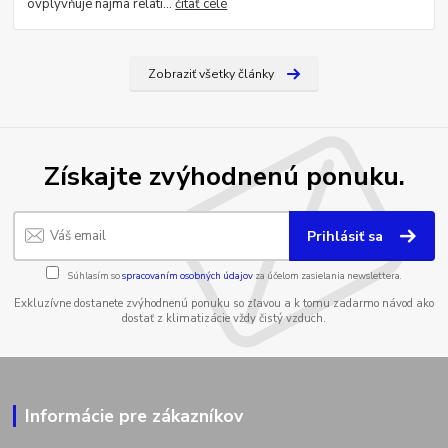
ovplyvňuje najmä relatí...
čítať celé
Zobraziť všetky články
Získajte zvýhodnenú ponuku.
Prihlásiť sa
Súhlasím so
spracovaním osobných údajov
za účelom zasielania newslettera.
Exkluzívne dostanete zvýhodnenú ponuku so zľavou a k tomu zadarmo návod ako
dostať z klimatizácie vždy čistý vzduch.
Informácie pre zákazníkov