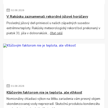
02
.
08
.
2026
V Rakúsku zaznamenali rekordné júlové horúčavy
Posledný júlový deň priniesol u našich západných susedov
extrémne teploty. Rakúsky meteorologický rekord bol prekonaný v
piatok 31. júla v dolnorakúsk...
čítať celé
01
.
08
.
2026
Kľúčovým faktorom nie je teplota, ale vlhkosť
Nomionálny chladiaci výkon na štítku zariadenia vám presný objem
skondenzovanej vody neprezradí. Skutočnú produkciu kondenzátu