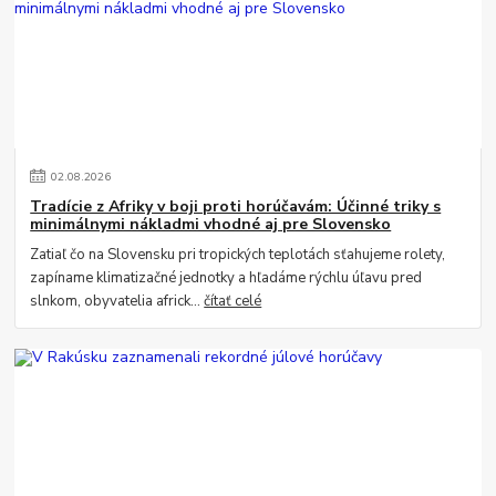
02
.
08
.
2026
Tradície z Afriky v boji proti horúčavám: Účinné triky s
minimálnymi nákladmi vhodné aj pre Slovensko
Zatiaľ čo na Slovensku pri tropických teplotách sťahujeme rolety,
zapíname klimatizačné jednotky a hľadáme rýchlu úľavu pred
slnkom, obyvatelia africk...
čítať celé