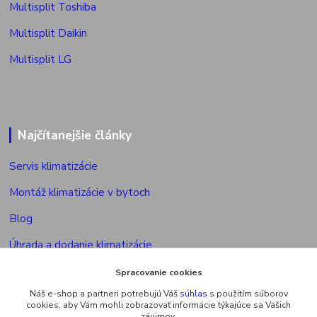
Multisplit Toshiba
Multisplit Daikin
Multisplit LG
Najčítanejšie články
Servis klimatizácie
Montáž klimatizácie v bytoch
Blog
Úhrada a dodanie klimatizácie
Povolenie na montáž klimatizácie
Spracovanie cookies
Náš e-shop a partneri potrebujú Váš
súhlas
s použitím súborov
Výkon vonkajšej jed. multisplitu
cookies, aby Vám mohli zobrazovať informácie týkajúce sa Vašich
záujmov.