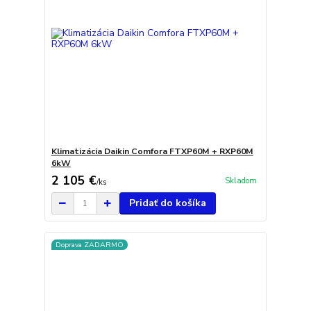
Klimatizácia Daikin Comfora FTXP60M + RXP60M
6kW
2 105 €
Skladom
/
ks
Pridať do košíka
Doprava ZADARMO