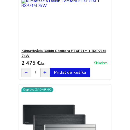
Klimatizácia Daikin Comfora FTXP71M + RXP71M
7kW
2 475 €
Skladom
/
ks
Pridať do košíka
Doprava ZADARMO