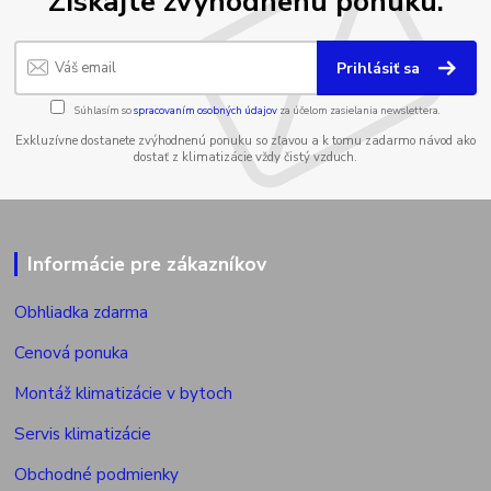
Získajte zvýhodnenú ponuku.
Prihlásiť sa
Súhlasím so
spracovaním osobných údajov
za účelom zasielania newslettera.
Exkluzívne dostanete zvýhodnenú ponuku so zľavou a k tomu zadarmo návod ako
dostať z klimatizácie vždy čistý vzduch.
Informácie pre zákazníkov
Obhliadka zdarma
Cenová ponuka
Montáž klimatizácie v bytoch
Servis klimatizácie
Obchodné podmienky