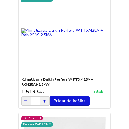
Klimatizácia Daikin Perfera W FTXM25A +
RXM25A9 2,5kW
1 519 €
Skladom
/
ks
Pridať do košíka
TOP produkt
Doprava ZADARMO