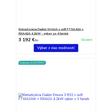
Klimatizácia Daikin Stylish s wifi FTXA42A +
RXA42A 4.2kW - vyber zo 4 farieb
3 192 €
Skladom
/
ks
Výber z viac možností
Doprava ZADARMO