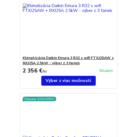
Klimatizácia Daikin Emura 3 R32 s wifi FTXJ25AW +
RXJ25A 2.5kW - výber z 3 farieb
2 356 €
Skladom
/
ks
Výber z viac možností
Doprava ZADARMO