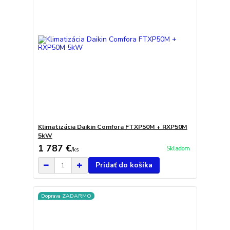
Klimatizácia Daikin Comfora FTXP50M + RXP50M
5kW
1 787 €
Skladom
/
ks
Pridať do košíka
Doprava ZADARMO