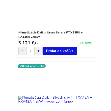
Klimatizácia Daikin Ururu Sarara FTXZ25N +
RXZ25N 2,5kW
3 121 €
Skladom
/
ks
Pridať do košíka
Doprava ZADARMO