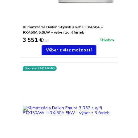
Klimatizácia Daikin Stylish s wifi FTXA50A +
RXA50A 5.0kW - vyber zo 4 farieb
3 551 €
Skladom
/
ks
Výber z viac možností
Doprava ZADARMO