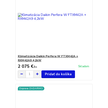
Klimatizácia Daikin Perfera W FTXM42A +
RXM42A9 4,2kW
2 075 €
Skladom
/
ks
Pridať do košíka
Doprava ZADARMO