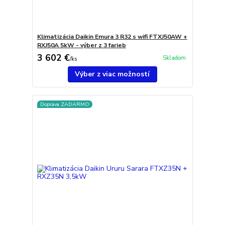
Klimatizácia Daikin Emura 3 R32 s wifi FTXJ50AW +
RXJ50A 5kW - výber z 3 farieb
3 602 €
Skladom
/
ks
Výber z viac možností
Doprava ZADARMO