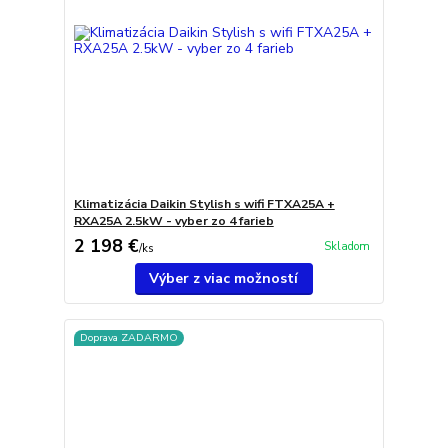
Klimatizácia Daikin Stylish s wifi FTXA25A +
RXA25A 2.5kW - vyber zo 4 farieb
2 198 €
Skladom
/
ks
Výber z viac možností
Doprava ZADARMO