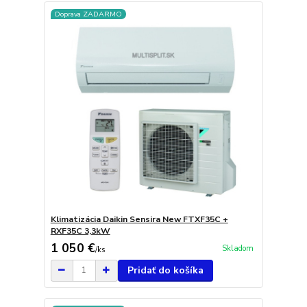
Doprava ZADARMO
Klimatizácia Daikin Sensira New FTXF35C +
RXF35C 3,3kW
1 050 €
Skladom
/
ks
Pridať do košíka