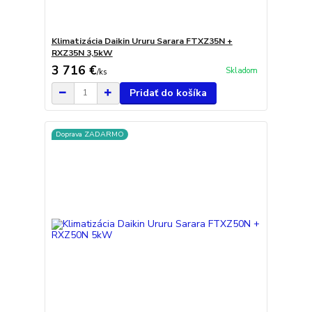
Klimatizácia Daikin Ururu Sarara FTXZ35N +
RXZ35N 3,5kW
3 716 €
Skladom
/
ks
Pridať do košíka
Doprava ZADARMO