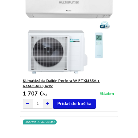
Klimatizácia Daikin Perfera W FTXM35A +
RXM35A8 3,4kW
1 707 €
Skladom
/
ks
Pridať do košíka
Doprava ZADARMO