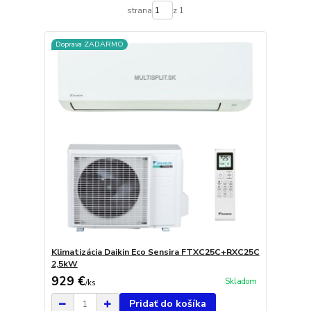
strana
z 1
Doprava ZADARMO
Klimatizácia Daikin Eco Sensira FTXC25C+RXC25C
2,5kW
929 €
Skladom
/
ks
Pridať do košíka