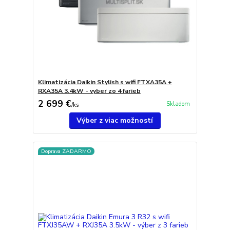
Klimatizácia Daikin Stylish s wifi FTXA35A +
RXA35A 3.4kW - vyber zo 4 farieb
2 699 €
Skladom
/
ks
Výber z viac možností
Doprava ZADARMO