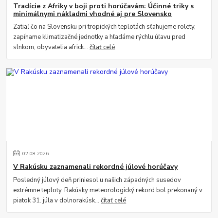
Tradície z Afriky v boji proti horúčavám: Účinné triky s
minimálnymi nákladmi vhodné aj pre Slovensko
Zatiaľ čo na Slovensku pri tropických teplotách sťahujeme rolety,
zapíname klimatizačné jednotky a hľadáme rýchlu úľavu pred
slnkom, obyvatelia africk...
čítať celé
02
.
08
.
2026
V Rakúsku zaznamenali rekordné júlové horúčavy
Posledný júlový deň priniesol u našich západných susedov
extrémne teploty. Rakúsky meteorologický rekord bol prekonaný v
piatok 31. júla v dolnorakúsk...
čítať celé