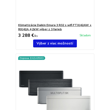
Klimatizácia Daikin Emura 3 R32 s wifi FTXJ42AW +
RXJ42A 4,2kW výber z 3 farieb
3 288 €
Skladom
/
ks
Výber z viac možností
Doprava ZADARMO