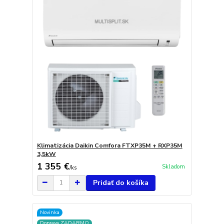
Klimatizácia Daikin Comfora FTXP35M + RXP35M
3,5kW
1 355 €
Skladom
/
ks
Pridať do košíka
Novinka
Doprava ZADARMO