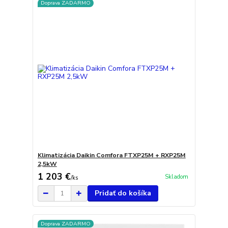
Doprava ZADARMO
Klimatizácia Daikin Comfora FTXP25M + RXP25M
2,5kW
1 203 €
Skladom
/
ks
Pridať do košíka
Doprava ZADARMO