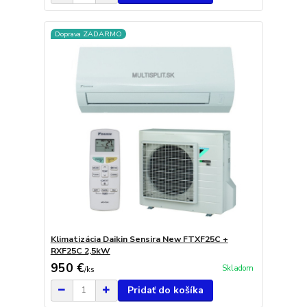
Doprava ZADARMO
Klimatizácia Daikin Sensira New FTXF25C +
RXF25C 2,5kW
950 €
Skladom
/
ks
Pridať do košíka