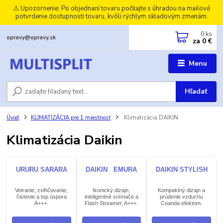
⚠️ Upozornenie: Po objednaní tovaru počkajte s úhradou na mailové
potvrdenie dostupnosti tovaru, kvôli rýchlym skladovým zmenám.
0
ks
opravy@opravy.sk
za
0 €
Menu
Hľadať
Úvod
KLIMATIZÁCIA pre 1 miestnosť
Klimatizácia DAIKIN
Klimatizácia Daikin
URURU SARARA
DAIKIN EMURA
DAIKIN STYLISH
Vetranie, zvlhčovanie,
Ikonický dizajn,
Kompaktný dizajn a
čistenie a top úspora
inteligentné snímače a
prúdenie vzduchu
A+++.
Flash Streamer, A+++.
Coanda efektom.