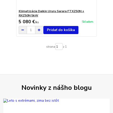
Klimatizácia Daikin Ururu Sarara FTXZ50N +
RXZ50N 5kW
5 080 €
Skladom
/
ks
Pridať do košíka
strana
z 1
Novinky z nášho blogu