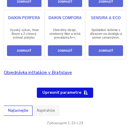
ZOBRAZIŤ
ZOBRAZIŤ
ZOBRAZIŤ
DAIKIN PERFERA
DAIKIN COMFORA
SENSIRA & ECO
Vysoký výkon, Heat
Diskrétny dizajn,
Spoľahlivé riešenie s
Boost a 2-zónový
strieborný filter a tichá
dôrazom na ekológiu a
snímač pohybu.
prevádzka A++.
pomer cena/výkon.
ZOBRAZIŤ
ZOBRAZIŤ
ZOBRAZIŤ
Objednávka inštalácie v Bratislave
Upresniť parametre
Najlacnejšie
Najdrahšie
Zobrazujem 1-23 z 23