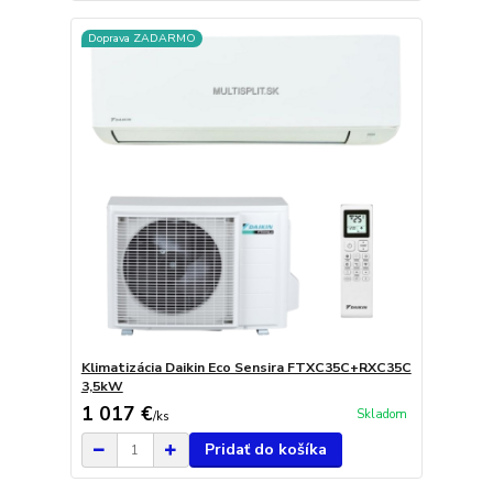
Doprava ZADARMO
Klimatizácia Daikin Eco Sensira FTXC35C+RXC35C
3,5kW
1 017 €
Skladom
/
ks
Pridať do košíka