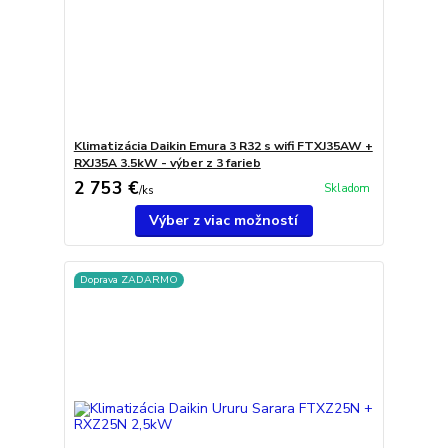
Klimatizácia Daikin Emura 3 R32 s wifi FTXJ35AW +
RXJ35A 3.5kW - výber z 3 farieb
2 753 €
Skladom
/
ks
Výber z viac možností
Doprava ZADARMO