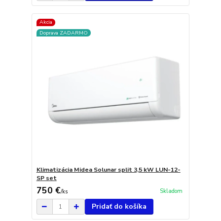
Akcia
Doprava ZADARMO
Klimatizácia Midea Solunar split 3,5 kW LUN-12-
SP set
750 €
Skladom
/
ks
Pridať do košíka