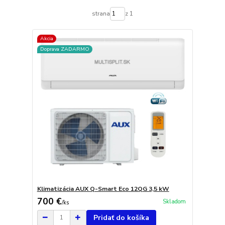
strana
z 1
Akcia
Doprava ZADARMO
Klimatizácia AUX Q-Smart Eco 12QG 3,5 kW
700 €
Skladom
/
ks
Pridať do košíka