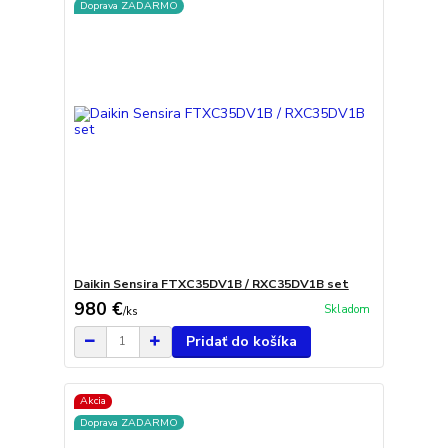
Doprava ZADARMO
Daikin Sensira FTXC35DV1B / RXC35DV1B set
980 €
Skladom
/
ks
Pridať do košíka
Akcia
Doprava ZADARMO