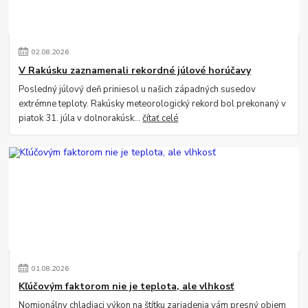
02
.
08
.
2026
V Rakúsku zaznamenali rekordné júlové horúčavy
Posledný júlový deň priniesol u našich západných susedov
extrémne teploty. Rakúsky meteorologický rekord bol prekonaný v
piatok 31. júla v dolnorakúsk...
čítať celé
01
.
08
.
2026
Kľúčovým faktorom nie je teplota, ale vlhkosť
Nomionálny chladiaci výkon na štítku zariadenia vám presný objem