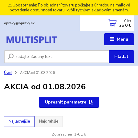
⚠️ Upozornenie: Po objednaní tovaru počkajte s úhradou na mailové
potvrdenie dostupnosti tovaru, kvôli rýchlym skladovým zmenám.
0
ks
opravy@opravy.sk
za
0 €
Menu
Hľadať
Úvod
AKCIA od 01.08.2026
AKCIA od 01.08.2026
Upresniť parametre
Najlacnejšie
Najdrahšie
Zobrazujem 1-6 z 6