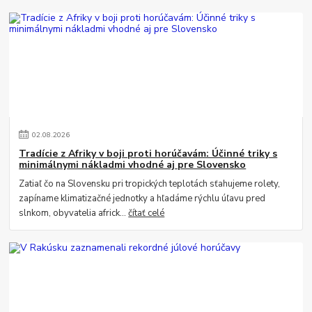
02
.
08
.
2026
Tradície z Afriky v boji proti horúčavám: Účinné triky s
minimálnymi nákladmi vhodné aj pre Slovensko
Zatiaľ čo na Slovensku pri tropických teplotách sťahujeme rolety,
zapíname klimatizačné jednotky a hľadáme rýchlu úľavu pred
slnkom, obyvatelia africk...
čítať celé