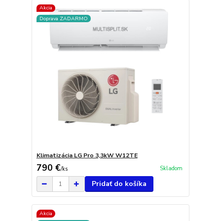
Akcia
Doprava ZADARMO
Klimatizácia LG Pro 3,3kW W12TE
790 €
Skladom
/
ks
Pridať do košíka
Akcia