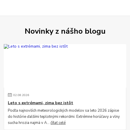
Novinky z nášho blogu
02
.
08
.
2026
Leto s extrémami, zima bez istôt
Podľa najnovších meteorologických modelov sa leto 2026 zápise
do histórie ďalšími teplotnými rekordmi. Extrémne horúčavy a vlny
sucha hrozia najmä v A...
čítať celé