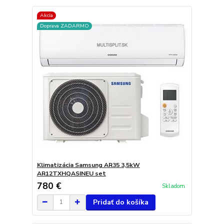
Akcia
Doprava ZADARMO
Klimatizácia Samsung AR35 3,5kW
AR12TXHQASINEU set
780 €
Skladom
Pridať do košíka