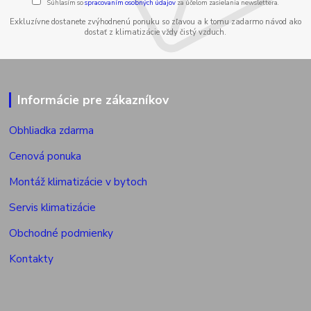
Súhlasím so
spracovaním osobných údajov
za účelom zasielania newslettera.
Exkluzívne dostanete zvýhodnenú ponuku so zľavou a k tomu zadarmo návod ako
dostať z klimatizácie vždy čistý vzduch.
Informácie pre zákazníkov
Obhliadka zdarma
Cenová ponuka
Montáž klimatizácie v bytoch
Servis klimatizácie
Obchodné podmienky
Kontakty