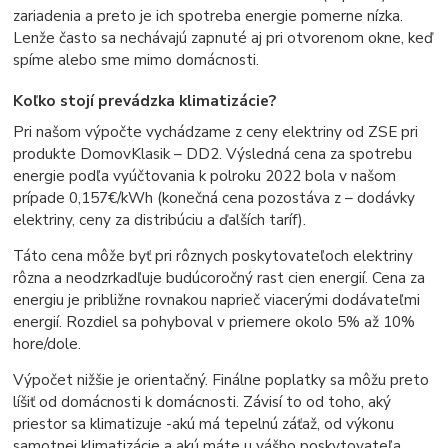
zariadenia a preto je ich spotreba energie pomerne nízka.
Lenže často sa nechávajú zapnuté aj pri otvorenom okne, keď
spíme alebo sme mimo domácnosti.
Koľko stojí prevádzka klimatizácie?
Pri našom výpočte vychádzame z ceny elektriny od ZSE pri
produkte DomovKlasik – DD2. Výsledná cena za spotrebu
energie podľa vyúčtovania k polroku 2022 bola v našom
prípade 0,157€/kWh (konečná cena pozostáva z – dodávky
elektriny, ceny za distribúciu a ďalších taríf).
Táto cena môže byť pri rôznych poskytovateľoch elektriny
rôzna a neodzrkadľuje budúcoročný rast cien energií. Cena za
energiu je približne rovnakou naprieč viacerými dodávateľmi
energií. Rozdiel sa pohyboval v priemere okolo 5% až 10%
hore/dole.
Výpočet nižšie je orientačný. Finálne poplatky sa môžu preto
líšiť od domácnosti k domácnosti.
Závisí to od toho, aký
priestor sa klimatizuje -akú má tepelnú záťaž, od výkonu
samotnej klimatizácie a akú máte u vášho poskytovateľa