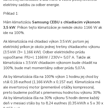
elektriny sadzbu za odber energie.
Príklad 1:
Mám klimatizáciu
Samsung CEBU s chladiacim výkonom
3,5 kW
. Príkon tejto klimatizácie je niekde okolo 1166 W ak
ide na 100%.
Ak klimatizácia má chladiaci výkon 3,5 kW, potom jej
elektrický príkon je okolo jednej tretiny chladiaceho výkonu
(3,5 kW /3= 1,166 kW). Odber elektrického prúdu
vypočítame: P/U=I, 1166W / 230V= 5,07 A. Takže ak
klimatizácia s 3,5 kW chladiacim výkonom bude chladiť na
100%, bude mat momentálny odber prúdu 5,07A.
Ak by klimatizácia išla na 100% výkon 1 hodinu jej chod by
stál 0,18 eur/hod (1,166 kW/h x 0,157 eur). Klimatizácia má
ale invertorový motor (premenlivé otáčky kompresora),
preto budeme počítať s priemernou hodnotou výkonu 30%.
Ak by klimatizácia išla na 30% výkonu 5 hodín denne každý
deň v mesiaci stálo by to 8,24 eur/mes (0,35 kW/h x 5 x 30 x