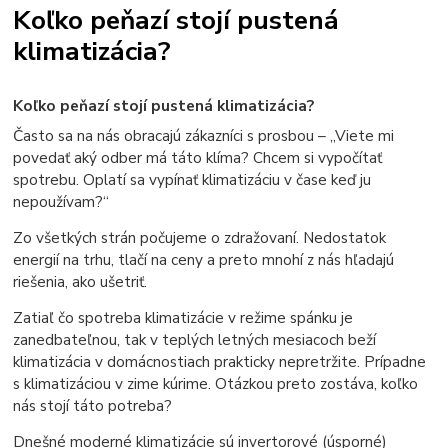
Koľko peňazí stojí pustená
klimatizácia?
Koľko peňazí stojí pustená klimatizácia?
Často sa na nás obracajú zákazníci s prosbou – „Viete mi
povedať aký odber má táto klíma? Chcem si vypočítať
spotrebu. Oplatí sa vypínať klimatizáciu v čase keď ju
nepoužívam?“
Zo všetkých strán počujeme o zdražovaní. Nedostatok
energií na trhu, tlačí na ceny a preto mnohí z nás hľadajú
riešenia, ako ušetriť.
Zatiaľ čo spotreba klimatizácie v režime spánku je
zanedbateľnou, tak v teplých letných mesiacoch beží
klimatizácia v domácnostiach prakticky nepretržite. Prípadne
s klimatizáciou v zime kúrime. Otázkou preto zostáva, koľko
nás stojí táto potreba?
Dnešné moderné klimatizácie sú invertorové (úsporné)