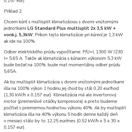
0,157 eur).
Príklad 2:
Chcem kúriť s multisplit klimatizáciou s dvomi vnútornými
jednotkami
LG Standard Plus multisplit 2x 3,5 kW +
vonk.j. 5,3kW
. Príkon tejto klimatizácie pri kúrení je 1,3 kW
ak ide na 100%.
Odber elektrického prúdu vypočítame: P/U=I, 1300 W /230
I= 5,65 A. Takže ak klimatizácia s kúriacim výkonom 5,3 kW
bude bežať na 100%, bude mat momentálny odber prúdu
5,65A.
Ak by multisplit klimatizácia s dvomi vnútornými jednotkami
išla na 100% výkon 1 hodinu jej chod by stál 0,20 eur/hod
(1,30 kW/h x 0,157 eur). Klimatizácia má ale invertorový
motor (premenlivé otáčky kompresora) a preto budeme
počítať s priemernou hodnotou výkonu 40%. Ak by multisplit
klimatizácia išla na 40% výkonu 5 hodín denne každý deň
v mesiaci stálo by to 12,25 eur/mes (0,52 kW/h x 5 x 30 x
0,157 eur).