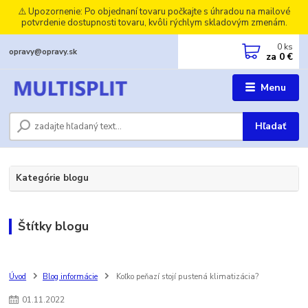
⚠️ Upozornenie: Po objednaní tovaru počkajte s úhradou na mailové
potvrdenie dostupnosti tovaru, kvôli rýchlym skladovým zmenám.
0
ks
opravy@opravy.sk
za
0 €
Menu
Hľadať
Kategórie blogu
Štítky blogu
Úvod
Blog informácie
Koľko peňazí stojí pustená klimatizácia?
01
.
11
.
2022