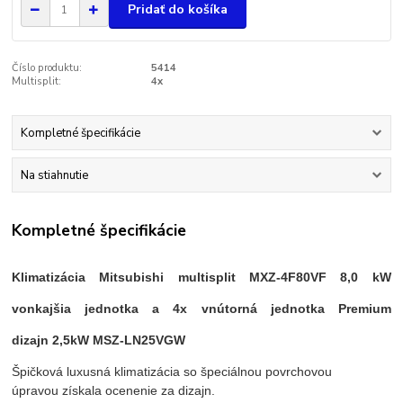
Pridať do košíka
Číslo produktu:
5414
Multisplit:
4x
Kompletné špecifikácie
Na stiahnutie
Kompletné špecifikácie
Klimatizácia Mitsubishi multisplit MXZ-4F80VF 8,0 kW
vonkajšia jednotka a 4
x vnútorná jednotka Premium
dizajn
2,5kW MSZ-LN25VGW
Špičková luxusná klimatizácia so špeciálnou povrchovou
úpravou získala ocenenie za dizajn.