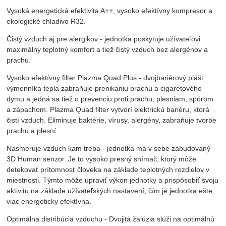
Vysoká energetická efektivita A++, vysoko efektívny kompresor a
ekologické chladivo R32.
Čistý vzduch aj pre alergikov - jednotka poskytuje užívateľovi
maximálny teplotný komfort a tiež čistý vzduch bez alergénov a
prachu.
Vysoko efektívny filter Plazma Quad Plus - dvojbariérový plášt
výmenníka tepla zabraňuje prenikaniu prachu a cigaretového
dymu a jedná sa tiež o prevenciu proti prachu, plesniam, spórom
a zápachom. Plazma Quad filter vytvorí elektrickú bariéru, ktorá
čistí vzduch. Eliminuje baktérie, vírusy, alergény, zabraňuje tvorbe
prachu a plesní.
Nasmeruje vzduch kam treba - jednotka má v sebe zabudovaný
3D Human senzor. Je to vysoko presný snímač, ktorý môže
detekovať prítomnosť človeka na základe teplotných rozdielov v
miestnosti. Týmto môže upraviť výkon jednotky a prispôsobiť svoju
aktivitu na základe užívateľských nastavení, čím je jednotka ešte
viac energeticky efektívna.
Optimálna distribúcia vzduchu - Dvojitá žalúzia slúži na optimálnú