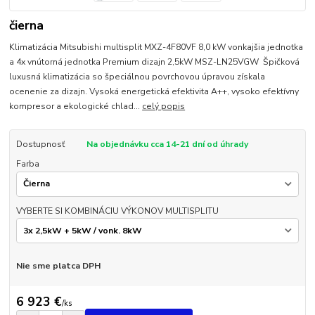
čierna
Klimatizácia Mitsubishi multisplit MXZ-4F80VF 8,0 kW vonkajšia jednotka
a 4x vnútorná jednotka Premium dizajn 2,5kW MSZ-LN25VGW Špičková
luxusná klimatizácia so špeciálnou povrchovou úpravou získala
ocenenie za dizajn. Vysoká energetická efektivita A++, vysoko efektívny
kompresor a ekologické chlad...
celý popis
Dostupnosť
Na objednávku cca 14-21 dní od úhrady
Farba
VYBERTE SI KOMBINÁCIU VÝKONOV MULTISPLITU
Nie sme platca DPH
6 923 €
/
ks