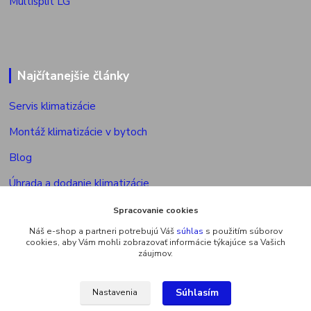
Multisplit LG
Najčítanejšie články
Servis klimatizácie
Montáž klimatizácie v bytoch
Blog
Úhrada a dodanie klimatizácie
Povolenie na montáž klimatizácie
Spracovanie cookies
Náš e-shop a partneri potrebujú Váš
súhlas
s použitím súborov
Výkon vonkajšej jed. multisplitu
cookies, aby Vám mohli zobrazovať informácie týkajúce sa Vašich
záujmov.
Súhlasím
Nastavenia
Upravit sběr cookies.