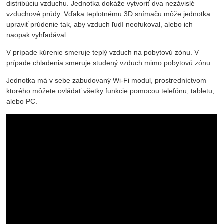
distribúciu vzduchu. Jednotka dokáže vytvoriť dva nezávislé
vzduchové prúdy. Vďaka teplotnému 3D snímaču môže jednotka
upraviť prúdenie tak, aby vzduch ľudí neofukoval, alebo ich
naopak vyhľadával.
V prípade kúrenie smeruje teplý vzduch na pobytovú zónu. V
prípade chladenia smeruje studený vzduch mimo pobytovú zónu.
Jednotka má v sebe zabudovaný Wi-Fi modul, prostredníctvom
ktorého môžete ovládať všetky funkcie pomocou telefónu, tabletu,
alebo PC.