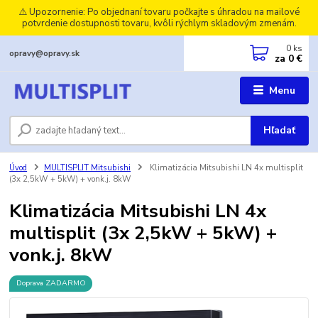
⚠️ Upozornenie: Po objednaní tovaru počkajte s úhradou na mailové
potvrdenie dostupnosti tovaru, kvôli rýchlym skladovým zmenám.
0
ks
opravy@opravy.sk
za
0 €
Menu
Hľadať
Úvod
MULTISPLIT Mitsubishi
Klimatizácia Mitsubishi LN 4x multisplit
(3x 2,5kW + 5kW) + vonk.j. 8kW
Klimatizácia Mitsubishi LN 4x
multisplit (3x 2,5kW + 5kW) +
vonk.j. 8kW
Doprava ZADARMO