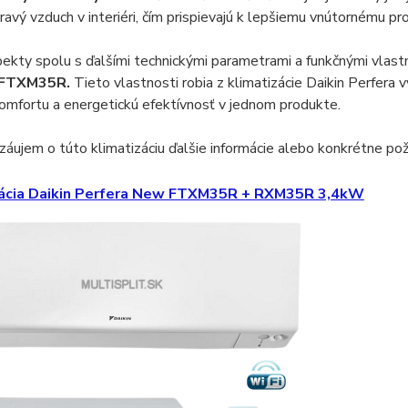
ravý vzduch v interiéri,
čím prispievajú k lepšiemu vnútornému pro
ekty spolu s ďalšími technickými parametrami a funkčnými vlast
 FTXM35R.
Tieto vlastnosti robia z klimatizácie Daikin Perfera 
omfortu a energetickú efektívnosť v jednom produkte.
áujem o túto klimatizáciu ďalšie informácie alebo konkrétne poži
zácia Daikin Perfera New FTXM35R + RXM35R 3,4kW