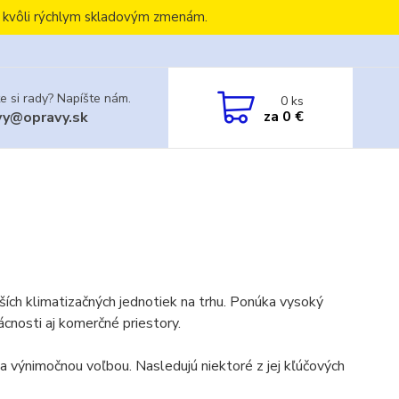
, kvôli rýchlym skladovým zmenám.
e si rady? Napíšte nám.
0
ks
za
0 €
vy@opravy.sk
ších klimatizačných jednotiek na trhu. Ponúka vysoký
ácnosti aj komerčné priestory.
bia výnimočnou voľbou.
Nasledujú niektoré z jej kľúčových