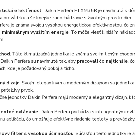
tická efektívnosť
: Daikin Perfera FTXM35R je navrhnutá s dô
a prevádzku a šetrnejšie zaobchádzanie s životným prostredím.
rfera je známa svojou vysokou energetickou efektívnosťou, čo z
s minimálnym využitím energie
. To môže viesť k nižším nákla
m.
 chod
: Táto klimatizačná jednotka je známa svojím tichým chodom
Daikin Perfera sú navrhnuté tak, aby
pracovali čo najtichšie
, č
ách, kde je požadovaný pokoj a ticho.
ý dizajn
: Svojím elegantným a moderným dizajnom sa jednotka ľa
príťažlivý prvok.
čné jednotky Daikin Perfera majú moderný a elegantný dizajn, k
gentné ovládanie
: Daikin Perfera prichádza s inteligentnými ov
nú aplikáciu, čo umožňuje efektívne riadenie teploty a prevádzky
ový filter s vysokou účinnosťou
: Súčasťou tejto jednotky je 