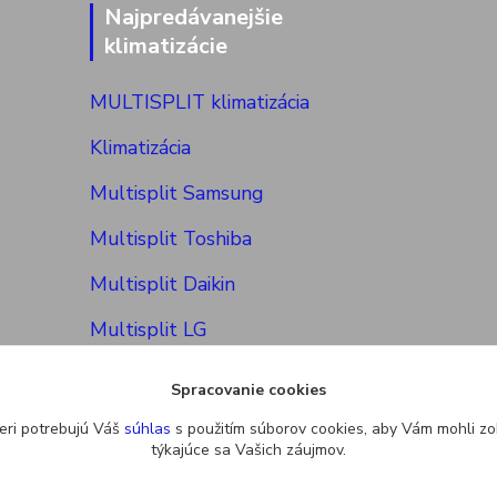
Najpredávanejšie
klimatizácie
MULTISPLIT klimatizácia
Klimatizácia
Multisplit Samsung
Multisplit Toshiba
Multisplit Daikin
Multisplit LG
Spracovanie cookies
eri potrebujú Váš
súhlas
s použitím súborov cookies, aby Vám mohli zo
týkajúce sa Vašich záujmov.