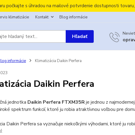
aru počkajte s úhradou na mailové potvrdenie dostupnosti tovaru
rvis klimatizácie
Kontakt
Blog informácie
Neviet
Hľadať
opra
log informácie
Klimatizácia Daikin Perfera
2023
atizácia Daikin Perfera
ačná jednotka
Daikin Perfera FTXM35R
je jednou z najmodernej
iroké spektrum funkcií, ktoré ju robia atraktívnou voľbou pre dom
cia Daikin Perfera sa vyznačuje niekoľkými výhodami, ktoré ju ro
í: