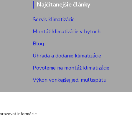
Najčítanejšie články
Servis klimatizácie
Montáž klimatizácie v bytoch
Blog
Úhrada a dodanie klimatizácie
Povolenie na montáž klimatizácie
Výkon vonkajšej jed. multisplitu
brazovať informácie