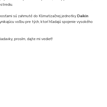
strediu.
nosťami sú zahrnuté do Klimatizačnej jednotky
Daikin
vynikajúcu voľbu pre tých, ktorí hľadajú spojenie vysokého
adavky, prosím, dajte mi vedieť!