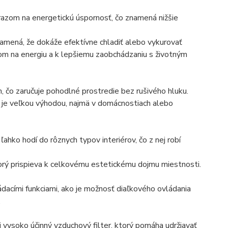
razom na energetickú úspornosť, čo znamená nižšie
namená, že dokáže efektívne chladiť alebo vykurovať
dom na energiu a k lepšiemu zaobchádzaniu s životným
, čo zaručuje pohodlné prostredie bez rušivého hluku.
o je veľkou výhodou, najmä v domácnostiach alebo
hko hodí do rôznych typov interiérov, čo z nej robí
torý prispieva k celkovému estetickému dojmu miestnosti.
ládacími funkciami, ako je možnosť diaľkového ovládania
.
aj vysoko účinný vzduchový filter, ktorý pomáha udržiavať