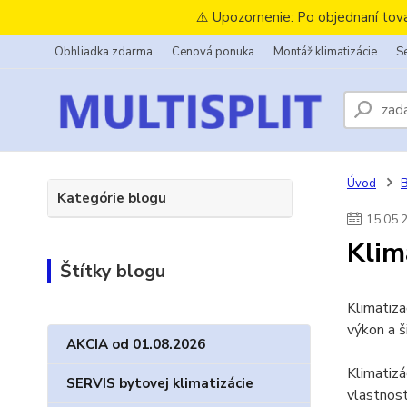
⚠️ Upozornenie: Po objednaní tov
Obhliadka zdarma
Cenová ponuka
Montáž klimatizácie
Se
Úvod
B
Kategórie blogu
15
.
05
.
Klim
Štítky blogu
Klimatiz
výkon a š
AKCIA od 01.08.2026
Klimatizá
SERVIS bytovej klimatizácie
vlastnost