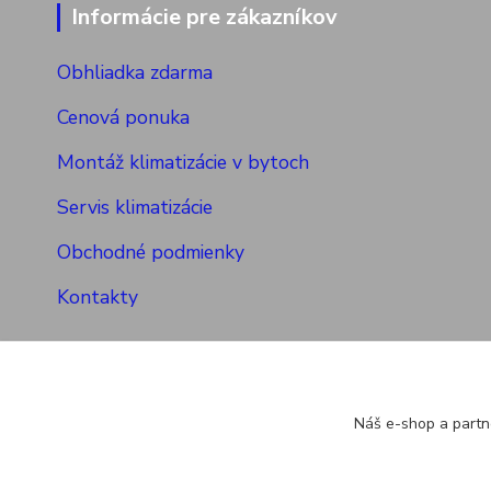
Informácie pre zákazníkov
Obhliadka zdarma
Cenová ponuka
Montáž klimatizácie v bytoch
Servis klimatizácie
Obchodné podmienky
Kontakty
Náš e-shop a partn