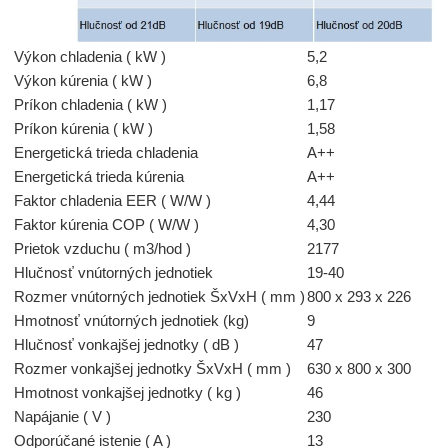
Výkon chladenia ( kW )
5,2
Výkon kúrenia ( kW )
6,8
Príkon chladenia ( kW )
1,17
Príkon kúrenia ( kW )
1,58
Energetická trieda chladenia
A++
Energetická trieda kúrenia
A++
Faktor chladenia EER ( W/W )
4,44
Faktor kúrenia COP ( W/W )
4,30
Prietok vzduchu ( m3/hod )
2177
Hlučnosť vnútorných jednotiek
19-40
Rozmer vnútorných jednotiek ŠxVxH ( mm )
800 x 293 x 226
Hmotnosť vnútorných jednotiek (kg)
9
Hlučnosť vonkajšej jednotky ( dB )
47
Rozmer vonkajšej jednotky ŠxVxH ( mm )
630 x 800 x 300
Hmotnost vonkajšej jednotky ( kg )
46
Napájanie ( V )
230
Odporúčané istenie ( A )
13