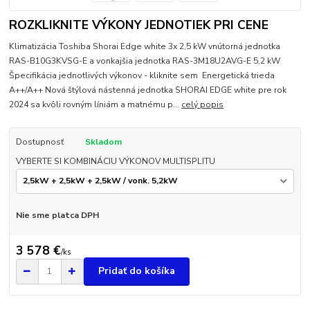
ROZKLIKNITE VÝKONY JEDNOTIEK PRI CENE
Klimatizácia Toshiba Shorai Edge white 3x 2,5 kW vnútorná jednotka
RAS-B10G3KVSG-E a vonkajšia jednotka RAS-3M18U2AVG-E 5,2 kW
Špecifikácia jednotlivých výkonov - kliknite sem Energetická trieda
A++/A++ Nová štýlová nástenná jednotka SHORAI EDGE white pre rok
2024 sa kvôli rovným líniám a matnému p...
celý popis
Dostupnosť
Skladom
VYBERTE SI KOMBINÁCIU VÝKONOV MULTISPLITU
Nie sme platca DPH
3 578 €
/
ks
Pridať do košíka