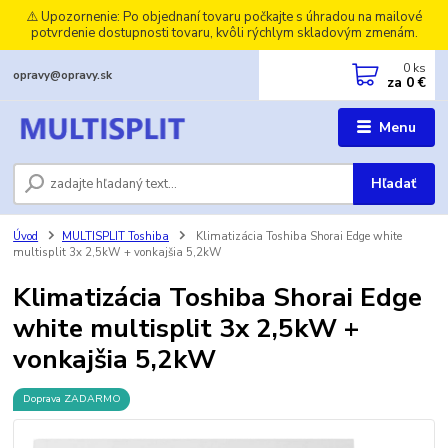
⚠️ Upozornenie: Po objednaní tovaru počkajte s úhradou na mailové
potvrdenie dostupnosti tovaru, kvôli rýchlym skladovým zmenám.
0
ks
opravy@opravy.sk
za
0 €
Menu
Hľadať
Úvod
MULTISPLIT Toshiba
Klimatizácia Toshiba Shorai Edge white
multisplit 3x 2,5kW + vonkajšia 5,2kW
Klimatizácia Toshiba Shorai Edge
white multisplit 3x 2,5kW +
vonkajšia 5,2kW
Doprava ZADARMO