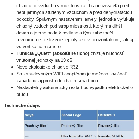
chladného vzduchu v miestnosti a chráni užívateľa pred
nepríjemných studeným vzduchom a pred dehydratáciou
pokožky. Správnym nastavením lamely, jednotka vyfukuje
chladný vzduch pod strop miestnosti, ktorý má dlhší
dosah a jemne padá k podlahe a tým zabezpečí
rovnomerné rozloženie teploty ako v horizontálnom, tak aj
vo vertikálnom smere.
Funkcia „Quiet“ (absolútne ticho)
znižuje hlučnosť
vnútornej jednotky na 19 dB
Nové ekologické chladivo R32
So zabudovaným WIFI adaptérom je možnosť ovládať
zariadenie aj prostredníctvom smartfónu
Nastaviteľný automatický reštart po výpadku elektrického
prúdu
Technické údaje: