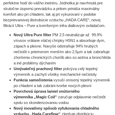
perfektne hodí do vášho inetréru. Jednotka je navrhnutá pre
skutočne úspornú prevádzku a pritom prináša maximálny
komfort ako pri chladení, tak aj pri vykurovaní v podobe
bezprievanovej distrubúcie vzduchu „HADA CARE“, novej
filtrácií Ultra – Pure a komforným infra dialkovým ovládačom.
Nový Ultra Pure filter
PM 2.5 neutralizuje až 99.9%
vírusov vrátane vtáčej chrípky H5N1 a absorbuje dym,
zápach a plesne. Navyše odstraňuje 94% hrubých
nečistôt s priemerom menším ako 2,5µm a tak zabraňuje
zhoršeniu chronických chorôb ako sú astma a bronchitída
a iné problémy dýchaním
Umývateľný prachový filter
pokrýva celý tepelný
výmenník a zachytí všetky mechanické nečistoty
Funkcia samočistenia
vysuší orosený tepelný výmenník
po chladení a tak zabráni tvorbe nových plesní
Povrchová úprava lamiel vnútorného
výmenníka „Magic Coil“
zaručuje odplavenie nečistôt
spolu so skondenzovanou vodou
Nový inovatívny spôsob vyfukovania chladného
vzduchu „Hada Careflow“
zlepšuje distribúciu