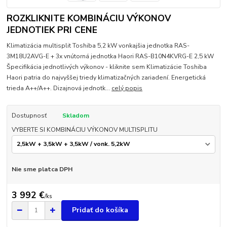
ROZKLIKNITE KOMBINÁCIU VÝKONOV
JEDNOTIEK PRI CENE
Klimatizácia multisplit Toshiba 5,2 kW vonkajšia jednotka RAS-
3M18U2AVG-E + 3x vnútorná jednotka Haori RAS-B10N4KVRG-E 2,5 kW
Špecifikácia jednotlivých výkonov - kliknite sem Klimatizácie Toshiba
Haori patria do najvyššej triedy klimatizačných zariadení. Energetická
trieda A++/A++. Dizajnová jednotk...
celý popis
Dostupnosť
Skladom
VYBERTE SI KOMBINÁCIU VÝKONOV MULTISPLITU
Nie sme platca DPH
3 992 €
/
ks
Pridať do košíka