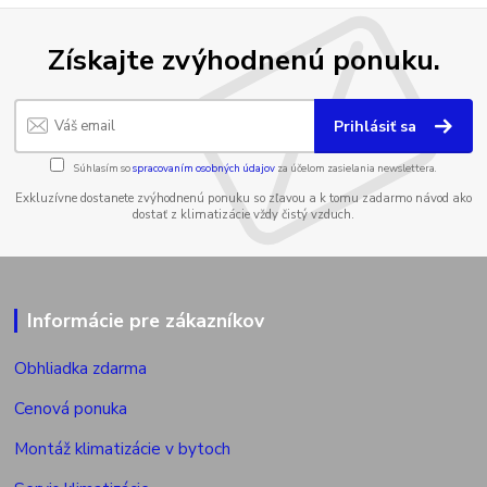
Získajte zvýhodnenú ponuku.
Prihlásiť sa
Súhlasím so
spracovaním osobných údajov
za účelom zasielania newslettera.
Exkluzívne dostanete zvýhodnenú ponuku so zľavou a k tomu zadarmo návod ako
dostať z klimatizácie vždy čistý vzduch.
Informácie pre zákazníkov
Obhliadka zdarma
Cenová ponuka
Montáž klimatizácie v bytoch