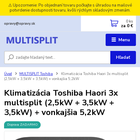
⚠️ Upozornenie: Po objednaní tovaru počkajte s úhradou na mailové
potvrdenie dostupnosti tovaru, kvôli rýchlym skladovým zmenám.
0
ks
opravy@opravy.sk
za
0 €
Menu
Hľadať
Úvod
MULTISPLIT Toshiba
Klimatizácia Toshiba Haori 3x multisplit
(2,5kW + 3,5kW + 3,5kW) + vonkajšia 5,2kW
Klimatizácia Toshiba Haori 3x
multisplit (2,5kW + 3,5kW +
3,5kW) + vonkajšia 5,2kW
Doprava ZADARMO