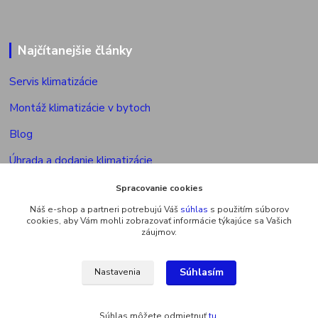
Najčítanejšie články
Servis klimatizácie
Montáž klimatizácie v bytoch
Blog
Úhrada a dodanie klimatizácie
Povolenie na montáž klimatizácie
Spracovanie cookies
Náš e-shop a partneri potrebujú Váš
súhlas
s použitím súborov
Výkon vonkajšej jed. multisplitu
cookies, aby Vám mohli zobrazovať informácie týkajúce sa Vašich
záujmov.
Súhlasím
Nastavenia
Upravit sběr cookies.
Súhlas môžete odmietnuť
tu
.