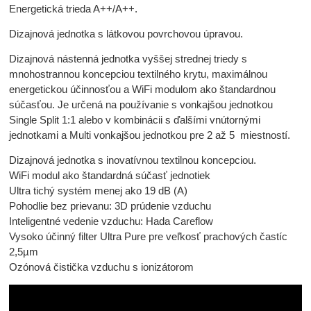
Energetická trieda A++/A++.
Dizajnová jednotka s látkovou povrchovou úpravou.
Dizajnová nástenná jednotka vyššej strednej triedy s
mnohostrannou koncepciou textilného krytu, maximálnou
energetickou účinnosťou a WiFi modulom ako štandardnou
súčasťou. Je určená na používanie s vonkajšou jednotkou
Single Split 1:1 alebo v kombinácii s ďalšími vnútornými
jednotkami a Multi vonkajšou jednotkou pre 2 až 5 miestností.
Dizajnová jednotka s inovatívnou textilnou koncepciou.
WiFi modul ako štandardná súčasť jednotiek
Ultra tichý systém menej ako 19 dB (A)
Pohodlie bez prievanu: 3D prúdenie vzduchu
Inteligentné vedenie vzduchu: Hada Careflow
Vysoko účinný filter Ultra Pure pre veľkosť prachových častíc
2,5µm
Ozónová čistička vzduchu s ionizátorom