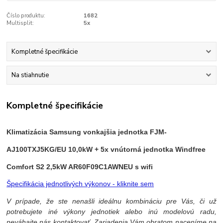
Číslo produktu:
1682
Multisplit:
5x
Kompletné špecifikácie
Na stiahnutie
Kompletné špecifikácie
Klimatizácia Samsung vonkajšia jednotka FJM-
AJ100TXJ5KG/EU 10,0kW + 5x vnútorná jednotka Windfree
Comfort S2 2,5kW AR60F09C1AWNEU s wifi
Špecifikácia jednotlivých výkonov - kliknite sem
V prípade, že ste nenašli ideálnu kombináciu pre Vás, či už
potrebujete iné výkony jednotiek alebo inú modelovú radu,
neváhajte nás kontaktovať. Zariadenia Vám obratom naceníme na