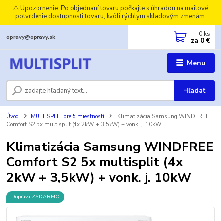
⚠️ Upozornenie: Po objednaní tovaru počkajte s úhradou na mailové
potvrdenie dostupnosti tovaru, kvôli rýchlym skladovým zmenám.
0
ks
opravy@opravy.sk
za
0 €
Menu
Hľadať
Úvod
MULTISPLIT pre 5 miestností
Klimatizácia Samsung WINDFREE
Comfort S2 5x multisplit (4x 2kW + 3,5kW) + vonk. j. 10kW
Klimatizácia Samsung WINDFREE
Comfort S2 5x multisplit (4x
2kW + 3,5kW) + vonk. j. 10kW
Doprava ZADARMO