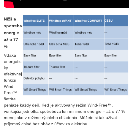
Nižšia
spotreba
energie
až o 77
%
Vďaka
energetic
ky
efektívnej
funkcii
Wind-
Free™
šetríte
peniaze každý deň. Keď je aktivovaný režim Wind-Free™,
vonkajšia jednotka spotrebúva len minimum energie – až o 77 %
menej ako v režime rýchleho chladenia. Môžete si tak užívať
príjemný chlad bez obáv z účtov za elektrinu.