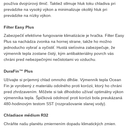
používa dvojrúrový tlmič. Taktiež stlmuje hluk toku chladiva pri
prevádzke na vysoký výkon a minimalizuje okolitý hluk pri
prevádzke na nízky výkon.
Filter Easy Plus
Zabezpečiť efektívne fungovanie klimatizácie je hračka. Filter Easy
Plus sa nachádza zvonka na hornej strane, takže ho možno
jednoducho vybrať a vyčistiť. Hustá sieťovina zabezpečuje, že
výmenník tepla zostane čistý, kým antibakteriálny povrch vás
chráni pred nebezpečnými nečistotami vo vzduchu.
DuraFin™ Plus
Užívajte si príjemný chlad omnoho dlhšie. Výmenník tepla Ocean
Fin je vyrobený z materiálu odolného proti korózii, ktorý ho chráni
pred zhrdzavením. Môžete si tak dlhodobo užívať optimálny výkon
výmenníka tepla. Špičková odolnosť proti korózii bola preukázaná
480-hodinovým testom SST (rozprašovanie slanej vody).
Chladiace médium R32
Chráňte našu planétu zmiernením dopadu klimatických zmien.