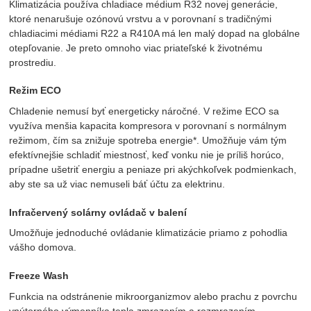
Klimatizácia používa chladiace médium R32 novej generácie,
ktoré nenarušuje ozónovú vrstvu a v porovnaní s tradičnými
chladiacimi médiami R22 a R410A má len malý dopad na globálne
otepľovanie. Je preto omnoho viac priateľské k životnému
prostrediu.
Režim ECO
Chladenie nemusí byť energeticky náročné. V režime ECO sa
využíva menšia kapacita kompresora v porovnaní s normálnym
režimom, čím sa znižuje spotreba energie*. Umožňuje vám tým
efektívnejšie schladiť miestnosť, keď vonku nie je príliš horúco,
prípadne ušetriť energiu a peniaze pri akýchkoľvek podmienkach,
aby ste sa už viac nemuseli báť účtu za elektrinu.
Infračervený solárny ovládač v balení
Umožňuje jednoduché ovládanie klimatizácie priamo z pohodlia
vášho domova.
Freeze Wash
Funkcia na odstránenie mikroorganizmov alebo prachu z povrchu
vnútorného výmenníka tepla zmrazením a rozmrazením