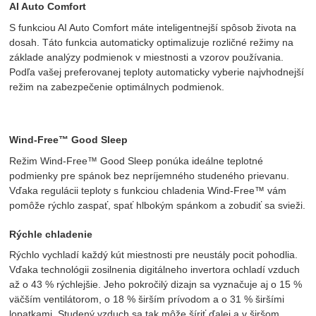
AI Auto Comfort
S funkciou AI Auto Comfort máte inteligentnejší spôsob života na
dosah. Táto funkcia automaticky optimalizuje rozličné režimy na
základe analýzy podmienok v miestnosti a vzorov používania.
Podľa vašej preferovanej teploty automaticky vyberie najvhodnejší
režim na zabezpečenie optimálnych podmienok.
Wind-Free™ Good Sleep
Režim Wind-Free™ Good Sleep ponúka ideálne teplotné
podmienky pre spánok bez nepríjemného studeného prievanu.
Vďaka regulácii teploty s funkciou chladenia Wind-Free™ vám
pomôže rýchlo zaspať, spať hlbokým spánkom a zobudiť sa svieži.
Rýchle chladenie
Rýchlo vychladí každý kút miestnosti pre neustály pocit pohodlia.
Vďaka technológii zosilnenia digitálneho invertora ochladí vzduch
až o 43 % rýchlejšie. Jeho pokročilý dizajn sa vyznačuje aj o 15 %
väčším ventilátorom, o 18 % širším prívodom a o 31 % širšími
lopatkami. Studený vzduch sa tak môže šíriť ďalej a v širšom