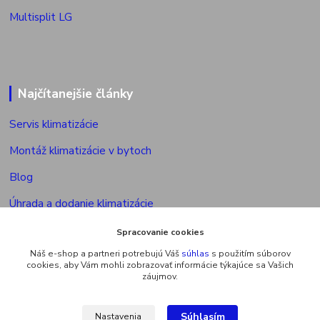
Multisplit LG
Najčítanejšie články
Servis klimatizácie
Montáž klimatizácie v bytoch
Blog
Úhrada a dodanie klimatizácie
Povolenie na montáž klimatizácie
Spracovanie cookies
Náš e-shop a partneri potrebujú Váš
súhlas
s použitím súborov
Výkon vonkajšej jed. multisplitu
cookies, aby Vám mohli zobrazovať informácie týkajúce sa Vašich
záujmov.
Súhlasím
Nastavenia