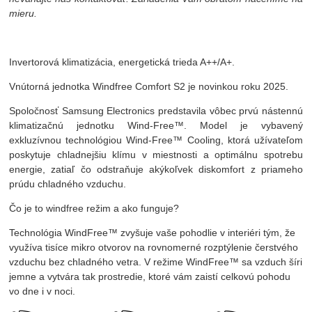
mieru.
Invertorová klimatizácia, energetická trieda A++/A+.
Vnútorná jednotka Windfree Comfort S2 je novinkou roku 2025.
Spoločnosť Samsung Electronics predstavila vôbec prvú nástennú
klimatizačnú jednotku Wind-Free™. Model je vybavený
exkluzívnou technológiou Wind-Free™ Cooling, ktorá užívateľom
poskytuje chladnejšiu klímu v miestnosti a optimálnu spotrebu
energie, zatiaľ čo odstraňuje akýkoľvek diskomfort z priameho
prúdu chladného vzduchu.
Čo je to windfree režim a ako funguje?
Technológia WindFree™ zvyšuje vaše pohodlie v interiéri tým, že
využíva tisíce mikro otvorov na rovnomerné rozptýlenie čerstvého
vzduchu bez chladného vetra. V režime WindFree™ sa vzduch šíri
jemne a vytvára tak prostredie, ktoré vám zaistí celkovú pohodu
vo dne i v noci.