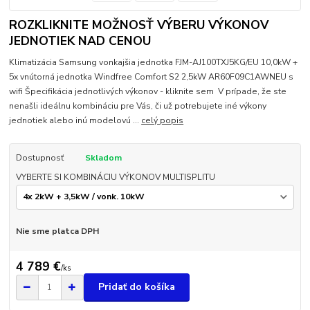
ROZKLIKNITE MOŽNOSŤ VÝBERU VÝKONOV
JEDNOTIEK NAD CENOU
Klimatizácia Samsung vonkajšia jednotka FJM-AJ100TXJ5KG/EU 10,0kW +
5x vnútorná jednotka Windfree Comfort S2 2,5kW AR60F09C1AWNEU s
wifi Špecifikácia jednotlivých výkonov - kliknite sem V prípade, že ste
nenašli ideálnu kombináciu pre Vás, či už potrebujete iné výkony
jednotiek alebo inú modelovú ...
celý popis
Dostupnosť
Skladom
VYBERTE SI KOMBINÁCIU VÝKONOV MULTISPLITU
Nie sme platca DPH
4 789 €
/
ks
Pridať do košíka