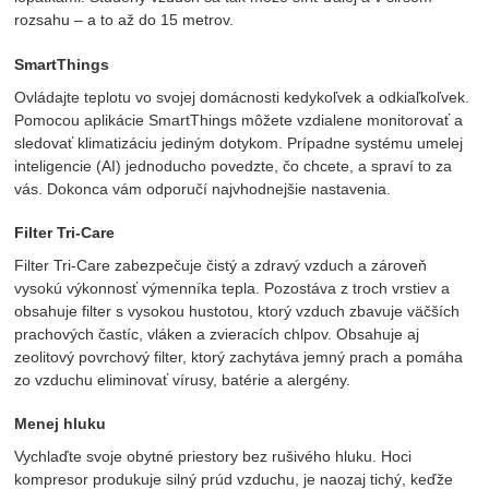
rozsahu – a to až do 15 metrov.
SmartThings
Ovládajte teplotu vo svojej domácnosti kedykoľvek a odkiaľkoľvek.
Pomocou aplikácie SmartThings môžete vzdialene monitorovať a
sledovať klimatizáciu jediným dotykom. Prípadne systému umelej
inteligencie (AI) jednoducho povedzte, čo chcete, a spraví to za
vás. Dokonca vám odporučí najvhodnejšie nastavenia.
Filter Tri-Care
Filter Tri-Care zabezpečuje čistý a zdravý vzduch a zároveň
vysokú výkonnosť výmenníka tepla. Pozostáva z troch vrstiev a
obsahuje filter s vysokou hustotou, ktorý vzduch zbavuje väčších
prachových častíc, vláken a zvieracích chlpov. Obsahuje aj
zeolitový povrchový filter, ktorý zachytáva jemný prach a pomáha
zo vzduchu eliminovať vírusy, batérie a alergény.
Menej hluku
Vychlaďte svoje obytné priestory bez rušivého hluku. Hoci
kompresor produkuje silný prúd vzduchu, je naozaj tichý, keďže