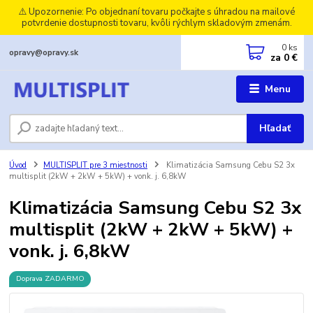
⚠️ Upozornenie: Po objednaní tovaru počkajte s úhradou na mailové
potvrdenie dostupnosti tovaru, kvôli rýchlym skladovým zmenám.
0
ks
opravy@opravy.sk
za
0 €
Menu
Hľadať
Úvod
MULTISPLIT pre 3 miestnosti
Klimatizácia Samsung Cebu S2 3x
multisplit (2kW + 2kW + 5kW) + vonk. j. 6,8kW
Klimatizácia Samsung Cebu S2 3x
multisplit (2kW + 2kW + 5kW) +
vonk. j. 6,8kW
Doprava ZADARMO