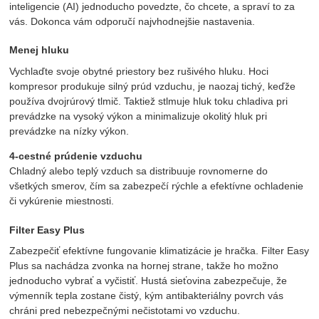
inteligencie (AI) jednoducho povedzte, čo chcete, a spraví to za
vás. Dokonca vám odporučí najvhodnejšie nastavenia.
Menej hluku
Vychlaďte svoje obytné priestory bez rušivého hluku. Hoci
kompresor produkuje silný prúd vzduchu, je naozaj tichý, keďže
používa dvojrúrový tlmič. Taktiež stlmuje hluk toku chladiva pri
prevádzke na vysoký výkon a minimalizuje okolitý hluk pri
prevádzke na nízky výkon.
4-cestné prúdenie vzduchu
Chladný alebo teplý vzduch sa distribuuje rovnomerne do
všetkých smerov, čím sa zabezpečí rýchle a efektívne ochladenie
či vykúrenie miestnosti.
Filter Easy Plus
Zabezpečiť efektívne fungovanie klimatizácie je hračka. Filter Easy
Plus sa nachádza zvonka na hornej strane, takže ho možno
jednoducho vybrať a vyčistiť. Hustá sieťovina zabezpečuje, že
výmenník tepla zostane čistý, kým antibakteriálny povrch vás
chráni pred nebezpečnými nečistotami vo vzduchu.