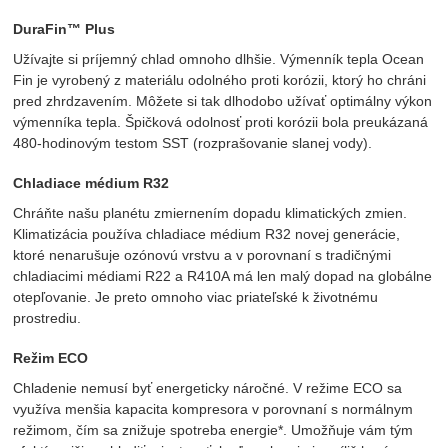
DuraFin™ Plus
Užívajte si príjemný chlad omnoho dlhšie. Výmenník tepla Ocean
Fin je vyrobený z materiálu odolného proti korózii, ktorý ho chráni
pred zhrdzavením. Môžete si tak dlhodobo užívať optimálny výkon
výmenníka tepla. Špičková odolnosť proti korózii bola preukázaná
480-hodinovým testom SST (rozprašovanie slanej vody).
Chladiace médium R32
Chráňte našu planétu zmiernením dopadu klimatických zmien.
Klimatizácia používa chladiace médium R32 novej generácie,
ktoré nenarušuje ozónovú vrstvu a v porovnaní s tradičnými
chladiacimi médiami R22 a R410A má len malý dopad na globálne
otepľovanie. Je preto omnoho viac priateľské k životnému
prostrediu.
Režim ECO
Chladenie nemusí byť energeticky náročné. V režime ECO sa
využíva menšia kapacita kompresora v porovnaní s normálnym
režimom, čím sa znižuje spotreba energie*. Umožňuje vám tým