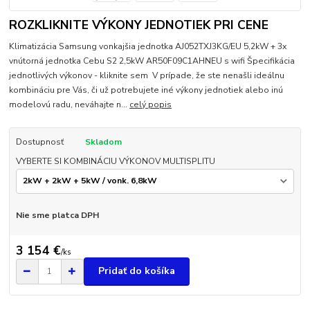
ROZKLIKNITE VÝKONY JEDNOTIEK PRI CENE
Klimatizácia Samsung vonkajšia jednotka AJ052TXJ3KG/EU 5,2kW + 3x
vnútorná jednotka Cebu S2 2,5kW AR50F09C1AHNEU s wifi Špecifikácia
jednotlivých výkonov - kliknite sem V prípade, že ste nenašli ideálnu
kombináciu pre Vás, či už potrebujete iné výkony jednotiek alebo inú
modelovú radu, neváhajte n...
celý popis
Dostupnosť
Skladom
VYBERTE SI KOMBINÁCIU VÝKONOV MULTISPLITU
Nie sme platca DPH
3 154 €
/
ks
Pridať do košíka