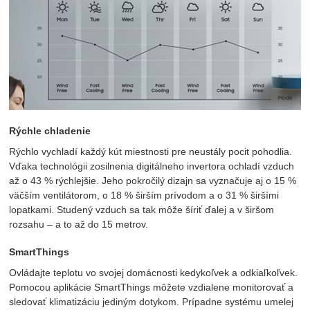
Rýchle chladenie
Rýchlo vychladí každý kút miestnosti pre neustály pocit pohodlia.
Vďaka technológii zosilnenia digitálneho invertora ochladí vzduch
až o 43 % rýchlejšie. Jeho pokročilý dizajn sa vyznačuje aj o 15 %
väčším ventilátorom, o 18 % širším prívodom a o 31 % širšími
lopatkami. Studený vzduch sa tak môže šíriť ďalej a v širšom
rozsahu – a to až do 15 metrov.
SmartThings
Ovládajte teplotu vo svojej domácnosti kedykoľvek a odkiaľkoľvek.
Pomocou aplikácie SmartThings môžete vzdialene monitorovať a
sledovať klimatizáciu jediným dotykom. Prípadne systému umelej