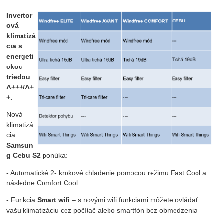
Invertor
ová
klimatizá
cia s
energeti
ckou
triedou
A+++/A+
+.
Nová
klimatizá
cia
Samsun
g Cebu S2
ponúka:
- Automatické 2- krokové chladenie pomocou režimu Fast Cool a
následne Comfort Cool
- Funkcia
Smart wifi
– s novými wifi funkciami môžete ovládať
vašu klimatizáciu cez počítač alebo smartfón bez obmedzenia