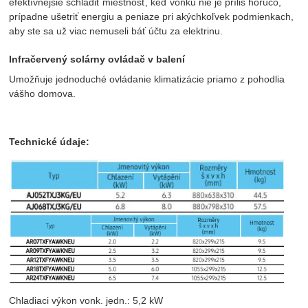
efektívnejšie schladiť miestnosť, keď vonku nie je príliš horúco,
prípadne ušetriť energiu a peniaze pri akýchkoľvek podmienkach,
aby ste sa už viac nemuseli báť účtu za elektrinu.
Infračervený solárny ovládač v balení
Umožňuje jednoduché ovládanie klimatizácie priamo z pohodlia
vášho domova.
Technické údaje:
Chladiaci výkon vonk. jedn.: 5,2 kW