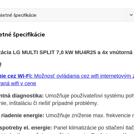
etné špecifikácie
tné špecifikácie
zácia LG MULTI SPLIT 7,0 kW MU4R25 a 4x vnútorná 
Q
ie cez Wi-Fi:
Možnosť ovládania cez wifi internetovým 
aná wifi v cene
entná diagnostika:
Umožňuje používateľovi systému poh
ie, inštaláciu či riešiť prípadné problémy.
 riadenie energie:
Umožňuje zníženie max. frekvencie m
 spotreby el. energie:
Panel klimatizácie po stlačení tla