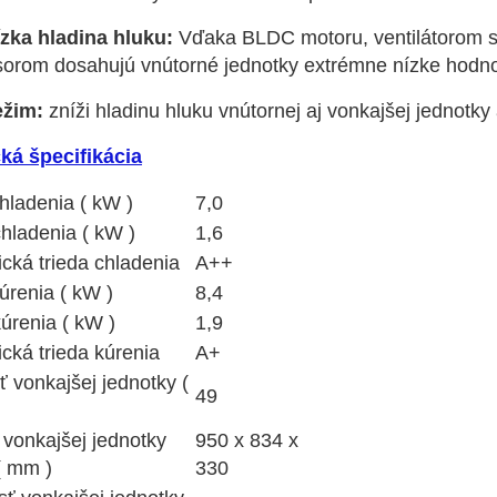
ízka hladina hluku:
Vďaka BLDC motoru, ventilátorom s
orom dosahujú vnútorné jednotky extrémne nízke hodno
ežim:
zníži hladinu hluku vnútornej aj vonkajšej jednotky
ká špecifikácia
hladenia ( kW )
7,0
chladenia ( kW )
1,6
cká trieda chladenia
A++
úrenia ( kW )
8,4
úrenia ( kW )
1,9
cká trieda kúrenia
A+
 vonkajšej jednotky (
49
vonkajšej jednotky
950 x 834 x
( mm )
330