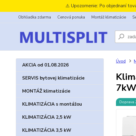
⚠️ Upozornenie: Po objednaní tov
Obhliadka zdarma
Cenová ponuka
Montáž klimatizácie
Se
Úvod
AKCIA od 01.08.2026
Klim
SERVIS bytovej klimatizácie
7k
MONTÁŽ klimatizácie
Doprava
KLIMATIZÁCIA s montážou
KLIMATIZÁCIA 2,5 kW
KLIMATIZÁCIA 3,5 kW