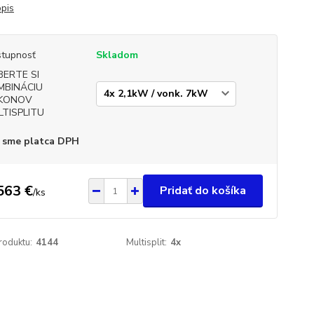
opis
tupnosť
Skladom
BERTE SI
MBINÁCIU
KONOV
LTISPLITU
 sme platca DPH
563 €
Pridať do košíka
/
ks
roduktu:
4144
Multisplit:
4x