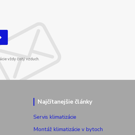
cie vždy čistý vzduch.
Najčítanejšie články
Servis klimatizácie
Montáž klimatizácie v bytoch