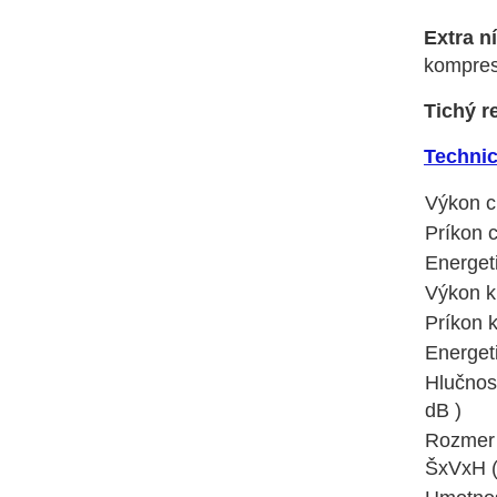
Extra n
kompres
Tichý r
Technic
Výkon c
Príkon 
Energeti
Výkon k
Príkon k
Energeti
Hlučnosť
dB )
Rozmer 
ŠxVxH 