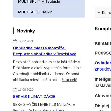
MULTISPLIT Mitsubishi
MULTISPLIT Daikin
Kompl
Komple
Novinky
12.02.2021
Klimati
Obhliadka miesta montáže.
PC09S
Bezplatná obhliadka v Bratislave
Bezplatná obhliadka miesta inštalácie v
Ovládan
Bratislave a okolí. Vyplnením formulára si
zabudov
Objednajte obhliadku zadarmo. Osobná
Intelig
obhliadka miesta inštalácie...
čítať celé
nastaven
11.08.2020
Aktívne
SERVIS KLIMATIZÁCIE
SERVIS-VYČISTENIE KLIMATIZÁCIE
Displej
Servis-vyčistenie klimatizácie s