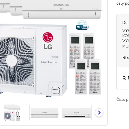
celý p
Dos
VY
KO
VÝ
MU
Nie
3 
Číslo p