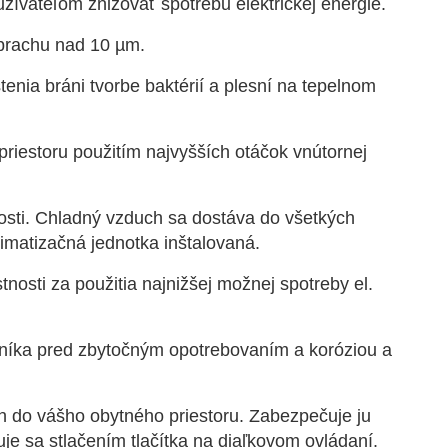
žívateľom znižovať spotrebu elektrickej energie.
 prachu nad 10 µm.
nia bráni tvorbe baktérií a plesní na tepelnom
riestoru použitím najvyšších otáčok vnútornej
osti. Chladný vzduch sa dostáva do všetkých
imatizačná jednotka inštalovaná.
osti za použitia najnižšej možnej spotreby el.
níka pred zbytočným opotrebovaním a koróziou a
 do vášho obytného priestoru. Zabezpečuje ju
je sa stlačením tlačítka na diaľkovom ovládaní.