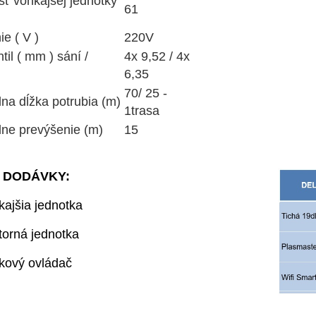
ť vonkajšej jednotky
61
e ( V )
220V
il ( mm ) sání /
4x 9,52 / 4x
6,35
70/ 25 -
na dĺžka potrubia (m)
1trasa
ne prevýšenie (m)
15
 DODÁVKY:
kajšia jednotka
torná jednotka
ľkový ovládač