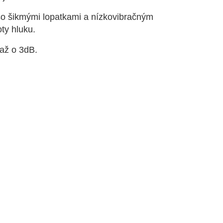
o šikmými lopatkami a nízkovibračným
ty hluku.
 až o 3dB.