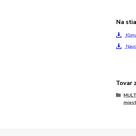
Na sti
Klima
Navod
Tovar 
MULTI
miest