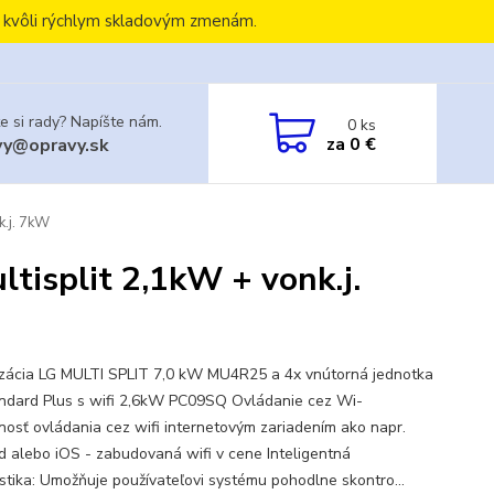
, kvôli rýchlym skladovým zmenám.
e si rady? Napíšte nám.
0
ks
za
0 €
vy@opravy.sk
k.j. 7kW
tisplit 2,1kW + vonk.j.
izácia LG MULTI SPLIT 7,0 kW MU4R25 a 4x vnútorná jednotka
ndard Plus s wifi 2,6kW PC09SQ Ovládanie cez Wi-
žnosť ovládania cez wifi internetovým zariadením ako napr.
d alebo iOS - zabudovaná wifi v cene Inteligentná
stika: Umožňuje používateľovi systému pohodlne skontro...