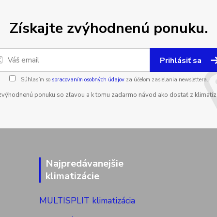
Získajte zvýhodnenú ponuku.
Prihlásiť sa
Súhlasím so
spracovaním osobných údajov
za účelom zasielania newslettera.
zvýhodnenú ponuku so zľavou a k tomu zadarmo návod ako dostať z klimatizá
Najpredávanejšie
klimatizácie
MULTISPLIT klimatizácia