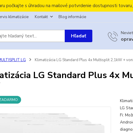
aru počkajte s úhradou na mailové potvrdenie dostupnosti tovaru
rvis klimatizácie
Kontakt
Blog informácie
Neviet
Hľadať
opra
MULTISPLIT LG
Klimatizácia LG Standard Plus 4x Multisplit 2,1kW + von
atizácia LG Standard Plus 4x Mul
W
 ZADARMO
Klimat
LG Sta
Fi: Mo
Androi
diagno