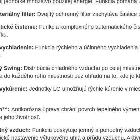
j jednotke množstvo použitej energie. Funkcia pomáha u
eriálny filter:
Dvojitý ochranný filter zachytáva častice
ické čistenie:
Funkcia komplexného automatického čiste
ku.
vychladenie:
Funkcia rýchleho a účinného vychladenia p
.
ý Swing:
Distribúcia chladného vzduchu po celej miestn
 do každého rohu miestnosti bez ohľadu na to, kde je kl
vykúrenie:
Jednotky LG umožňujú rýchle kúrenie v miestn
in™:
Antikorózna úprava chráni povrch tepelného výmen
e jeho životnosť.
tný vzduch:
Funkcia poskytuje jemný a pohodlný vzduch
cké nastavenie výfukového uhla a prúdu vzduchu. Aktivu