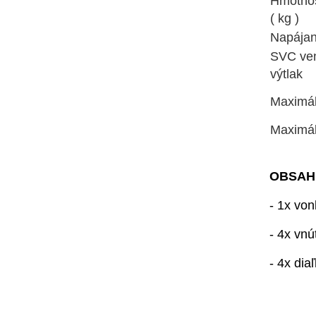
Hmotnos
( kg )
Napájani
SVC vent
výtlak
Maximál
Maximál
OBSAH
- 1x von
- 4x vnú
- 4x dia