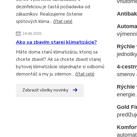
vnútorne
dezinfekciou je častá požiadavka od
Antibakt
zákazníkov. Realizujeme čistenie
splitových klima...
čítať celé
Automat
výmenní
24.06.2020
Ako sa zbavím starej klimatizácie?
Rýchle 
Máte doma starú klimatizáciu, ktorej sa
jednotky
chcete zbaviť? Ak sa chcete zbaviť starej
4-cestn
bytovej klimatizácie objednajte si odbornú
demontáž a my ju zdemon...
čítať celé
smerov a
Rýchle 
Zobraziť všetky novinky
energie.
Gold F
predlžuj
Komfor
automati