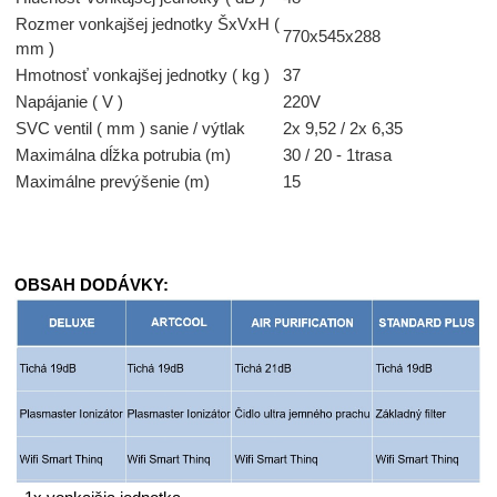
Rozmer vonkajšej jednotky ŠxVxH (
770x545x288
mm )
Hmotnosť vonkajšej jednotky ( kg )
37
Napájanie ( V )
220V
SVC ventil ( mm ) sanie / výtlak
2x 9,52 / 2x 6,35
Maximálna dĺžka potrubia (m)
30 / 20 - 1trasa
Maximálne prevýšenie (m)
15
OBSAH DODÁVKY: