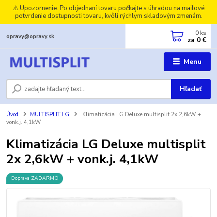
⚠️ Upozornenie: Po objednaní tovaru počkajte s úhradou na mailové
potvrdenie dostupnosti tovaru, kvôli rýchlym skladovým zmenám.
0
ks
opravy@opravy.sk
za
0 €
Menu
Hľadať
Úvod
MULTISPLIT LG
Klimatizácia LG Deluxe multisplit 2x 2,6kW +
vonk.j. 4,1kW
Klimatizácia LG Deluxe multisplit
2x 2,6kW + vonk.j. 4,1kW
Doprava ZADARMO