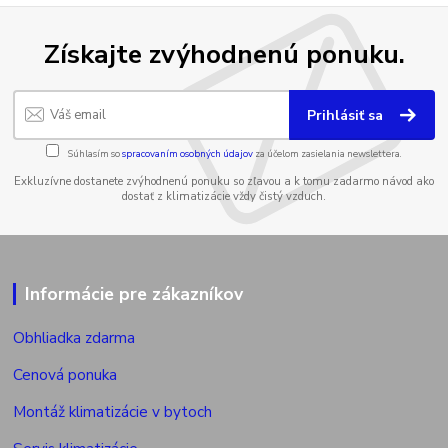
Získajte zvýhodnenú ponuku.
Prihlásiť sa
Súhlasím so
spracovaním osobných údajov
za účelom zasielania newslettera.
Exkluzívne dostanete zvýhodnenú ponuku so zľavou a k tomu zadarmo návod ako
dostať z klimatizácie vždy čistý vzduch.
Informácie pre zákazníkov
Obhliadka zdarma
Cenová ponuka
Montáž klimatizácie v bytoch