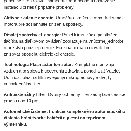
pohodlne skontrolovať pomocou smartphone-u nastavenie,
inštaláciu či riešiť prípadné problémy.
Aktívne riadenie energie:
Umožňuje zníženie max. frekvencie
motora pre dosiahnutie zníženia spotreby.
Displej spotreby el. energie:
Panel klimatizácie po stlačení
tlačítka na diaľkovom ovládaní zobrazuje na vnútornej jednotke
množstvo použitej energie. Funkcia pomáha užívateľom
znižovať spotrebu elektrickej energie.
Technológia Plasmaster Ionizátor:
Kompletne sterilizuje
vzduch a prispieva k upevneniu zdravia a pohodlia užívateľov.
Účinnosť plazma filtru vylepšuje mikroprachový a dvojitý
antibakteriálny filter.
Antibakteriálny filter:
Dvojitý ochranný filter zachytáva častice
prachu nad 10 µm.
Automatické čistenie:
Funkcia komplexného automatického
čistenia bráni tvorbe baktérií a plesní na tepelnom
výmenníku.