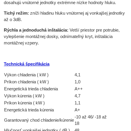
dosahujú vnútorné jednotky extrémne nízke hodnoty hluku.
Tichý režim:
zníži hladinu hluku vnútornej aj vonkajšej jednotky
až o 3dB.
Rýchla a jednoduchá inštalácia:
Vetší priestor pre potrubie,
vylepšenie montážnej dosky, odnímateľný kryt, inštalácia
montážnej vzpery.
Technická špecifikácia
Výkon chladenia ( kW )
4,1
Príkon chladenia ( kW )
1,0
Energetická trieda chladenia
A++
Výkon kúrenia ( kW )
4,7
Príkon kúrenia ( kW )
1,1
Energetická trieda kúrenia
A+
-10 až 46/ -18 až
Garantovaný chod chladenie/kúrenie
18
Hlučnosť vonkajšej jednotky ( dB )
48