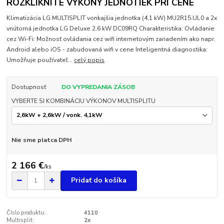
ROZKLIKNITE VÝKONY JEDNOTIEK PRI CENE
Klimatizácia LG MULTISPLIT vonkajšia jednotka (4,1 kW) MU2R15.UL0 a 2x
vnútorná jednotka LG Deluxe 2,6 kW DC09RQ Charakteristika: Ovládanie
cez Wi-Fi: Možnosť ovládania cez wifi internetovým zariadením ako napr.
Android alebo iOS - zabudovaná wifi v cene Inteligentná diagnostika:
Umožňuje používateľ...
celý popis
Dostupnosť
DO VYPREDANIA ZÁSOB
VYBERTE SI KOMBINÁCIU VÝKONOV MULTISPLITU
Nie sme platca DPH
2 166 €
/
ks
Pridať do košíka
Číslo produktu:
4110
Multisplit:
2x