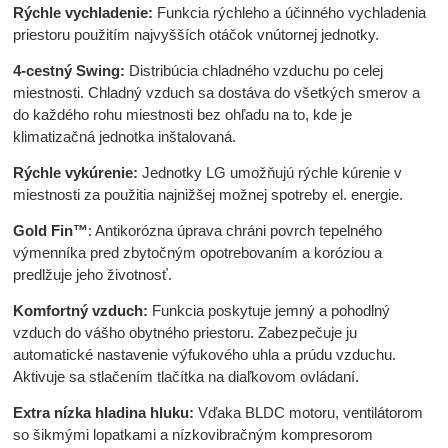
Rýchle vychladenie:
Funkcia rýchleho a účinného vychladenia
priestoru použitím najvyšších otáčok vnútornej jednotky.
4-cestný Swing:
Distribúcia chladného vzduchu po celej
miestnosti. Chladný vzduch sa dostáva do všetkých smerov a
do každého rohu miestnosti bez ohľadu na to, kde je
klimatizačná jednotka inštalovaná.
Rýchle vykúrenie:
Jednotky LG umožňujú rýchle kúrenie v
miestnosti za použitia najnižšej možnej spotreby el. energie.
Gold Fin™
: Antikorózna úprava chráni povrch tepelného
výmenníka pred zbytočným opotrebovaním a koróziou a
predlžuje jeho životnosť.
Komfortný vzduch:
Funkcia poskytuje jemný a pohodlný
vzduch do vášho obytného priestoru. Zabezpečuje ju
automatické nastavenie výfukového uhla a prúdu vzduchu.
Aktivuje sa stlačením tlačítka na diaľkovom ovládaní.
Extra nízka hladina hluku:
Vďaka BLDC motoru, ventilátorom
so šikmými lopatkami a nízkovibračným kompresorom