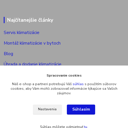
Najčítanejšie články
Servis klimatizácie
Montáž klimatizácie v bytoch
Blog
Úhrada a dodanie klimatizácie
Povolenie na montáž klimatizácie
Spracovanie cookies
Náš e-shop a partneri potrebujú Váš
súhlas
s použitím súborov
Výkon vonkajšej jed. multisplitu
cookies, aby Vám mohli zobrazovať informácie týkajúce sa Vašich
záujmov.
Súhlasím
Nastavenia
Upravit sběr cookies.
Súhlas môžete odmietnuť
tu
.