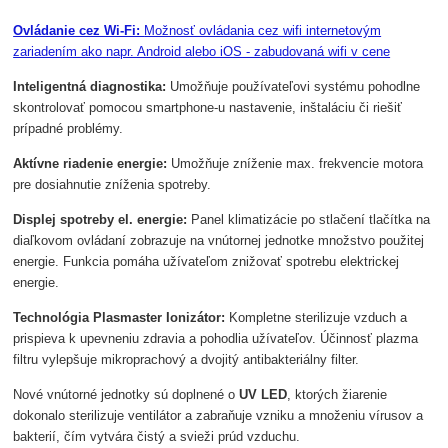
Ovládanie cez Wi-Fi:
Možnosť ovládania cez wifi internetovým
zariadením ako napr. Android alebo iOS - zabudovaná wifi v cene
Inteligentná diagnostika:
Umožňuje používateľovi systému pohodlne
skontrolovať pomocou smartphone-u nastavenie, inštaláciu či riešiť
prípadné problémy.
Aktívne riadenie energie:
Umožňuje zníženie max. frekvencie motora
pre dosiahnutie zníženia spotreby.
Displej spotreby el. energie:
Panel klimatizácie po stlačení tlačítka na
diaľkovom ovládaní zobrazuje na vnútornej jednotke množstvo použitej
energie. Funkcia pomáha užívateľom znižovať spotrebu elektrickej
energie.
Technológia Plasmaster Ionizátor:
Kompletne sterilizuje vzduch a
prispieva k upevneniu zdravia a pohodlia užívateľov. Účinnosť plazma
filtru vylepšuje mikroprachový a dvojitý antibakteriálny filter.
Nové vnútorné jednotky sú doplnené o
UV LED
, ktorých žiarenie
dokonalo sterilizuje ventilátor a zabraňuje vzniku a množeniu vírusov a
bakterií, čím vytvára čistý a svieži prúd vzduchu.