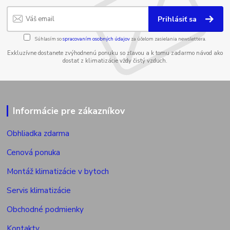
Prihlásiť sa
Súhlasím so
spracovaním osobných údajov
za účelom zasielania newslettera.
Exkluzívne dostanete zvýhodnenú ponuku so zľavou a k tomu zadarmo návod ako
dostať z klimatizácie vždy čistý vzduch.
Informácie pre zákazníkov
Obhliadka zdarma
Cenová ponuka
Montáž klimatizácie v bytoch
Servis klimatizácie
Obchodné podmienky
Kontakty