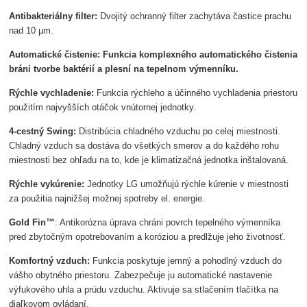
Antibakteriálny filter:
Dvojitý ochranný filter zachytáva častice prachu
nad 10 µm.
Automatické čistenie:
Funkcia komplexného automatického čistenia
bráni tvorbe baktérií a plesní na tepelnom výmenníku.
Rýchle vychladenie:
Funkcia rýchleho a účinného vychladenia priestoru
použitím najvyšších otáčok vnútornej jednotky.
4-cestný Swing:
Distribúcia chladného vzduchu po celej miestnosti.
Chladný vzduch sa dostáva do všetkých smerov a do každého rohu
miestnosti bez ohľadu na to, kde je klimatizačná jednotka inštalovaná.
Rýchle vykúrenie:
Jednotky LG umožňujú rýchle kúrenie v miestnosti
za použitia najnižšej možnej spotreby el. energie.
Gold Fin™
: Antikorózna úprava chráni povrch tepelného výmenníka
pred zbytočným opotrebovaním a koróziou a predlžuje jeho životnosť.
Komfortný vzduch:
Funkcia poskytuje jemný a pohodlný vzduch do
vášho obytného priestoru. Zabezpečuje ju automatické nastavenie
výfukového uhla a prúdu vzduchu. Aktivuje sa stlačením tlačítka na
diaľkovom ovládaní.