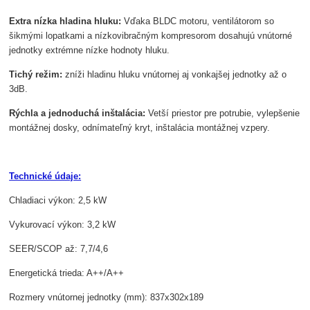
Extra nízka hladina hluku:
Vďaka BLDC motoru, ventilátorom so
šikmými lopatkami a nízkovibračným kompresorom dosahujú vnútorné
jednotky extrémne nízke hodnoty hluku.
Tichý režim:
zníži hladinu hluku vnútornej aj vonkajšej jednotky až o
3dB.
Rýchla a jednoduchá inštalácia:
Vetší priestor pre potrubie, vylepšenie
montážnej dosky, odnímateľný kryt, inštalácia montážnej vzpery.
Technické údaje:
Chladiaci výkon: 2,5 kW
Vykurovací výkon: 3,2 kW
SEER/SCOP až: 7,7/4,6
Energetická trieda: A++/A++
Rozmery vnútornej jednotky (mm): 837x302x189