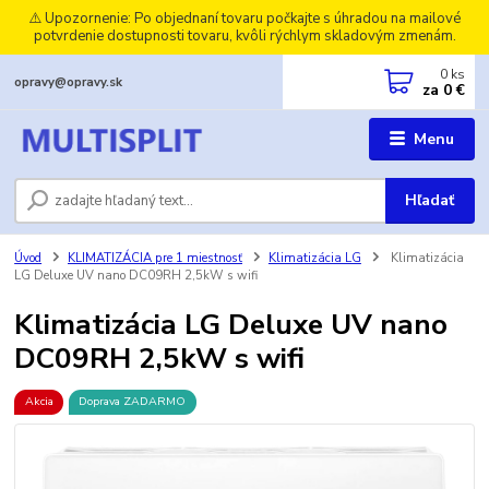
⚠️ Upozornenie: Po objednaní tovaru počkajte s úhradou na mailové
potvrdenie dostupnosti tovaru, kvôli rýchlym skladovým zmenám.
0
ks
opravy@opravy.sk
za
0 €
Menu
Hľadať
Úvod
KLIMATIZÁCIA pre 1 miestnosť
Klimatizácia LG
Klimatizácia
LG Deluxe UV nano DC09RH 2,5kW s wifi
Klimatizácia LG Deluxe UV nano
DC09RH 2,5kW s wifi
Akcia
Doprava ZADARMO