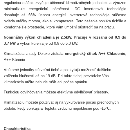
reguláciou otáčok zvyšuje účinnosť klimatizačných jednotiek a výrazne
minimalizuje energetickú náročnosť. DC Inverterová technológia
dosahuje až 66% úsporu energie! Inverterová technológia súčasne
ovláda otáčky motora, ako aj kompresora. Toto riešenie ponúka tichšie a
komfortnejšie prostredie, ktoré vám umožní sústrediť sa na prácu.
Nominálny výkon chladenia je 2,5kW. Pracuje v rozsahu od 0,9 do
3,7 kW
a výkon kúrenia je od 0,9 do 5,0 kW.
Klimatizácia z rady Deluxe získala
energetický štítok A++ Chladenie
,
A++ Kúrenie.
Vnútorné jednotky sú veľmi tiché a poskytujú možnosť ďalšieho
zníženia hlučnosti až na 19 dB. Pri takto tichej prevádzke Vás
klimatizácia určite nebude rušiť ani počas spánku.
Funkciou odvlhčovania môžete efektívne odvlhčovať priestory.
Klimatizáciu môžete používať aj na vykurovanie počas prechodných
období, kedy vonkajšia teplota vzduchu nepoklesne pod -15°C.
Charakteristika
: