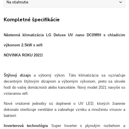
Na stiahnutie
Kompletné špecifikácie
Nástenná klimatizácia LG Deluxe UV nano DC09RH s chladicim
výkonom 2.5kW s wifi
NOVINKA ROKU 2021!
Štýlový dizajn
a výborný výkon. Táto klimatizácia sa vyznačuje
decentným štýlovým dizajnom a výborným výkonom, preto sa skvele
hodí do vašej domácnosti alebo kancelárie. Nový model 2021 navyše so
vstavanou wifi.
Nové vnútorné jednotky sú doplnené o UV LED, ktorých žiarenie
dokonalo sterilizuje ventilátor a zabraňuje vzniku a množeniu vírusov a
bakterií.
Inverterová technológia
Super Inverter s plynulým rozbehom a