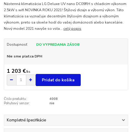
Nástenná klimatizácia LG Deluxe UV nano DC09RH s chladicim výkonom
2.5kW s wifi NOVINKA ROKU 2021! Štýlový dizajn a výborný výkon. Táto
klimatizácia sa vyznačuje decentným štýlovým dizajnom a výborným
výkonom, preto sa skvele hodí do vašej domácnosti alebo kancelárie.
Nový model 2021 navyše so vsta...
celý popis
Dostupnosť
DO VYPREDANIA ZÁSOB
Nie sme platca DPH
1 203 €
/
ks
Pridať do košíka
Číslo produktu:
4008
Pohybový senzor:
nie
Kompletné špecifikácie