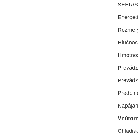
SEER/SC
Energet
Rozmery
Hlučnosť
Hmotnos
Prevádz
Prevádz
Predpln
Napájani
Vnútorn
Chladiac