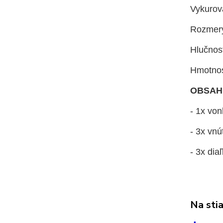
Vykurov
Rozmery
Hlučnos
Hmotnos
OBSAH
- 1x vo
- 3x vn
- 3x dia
Na sti