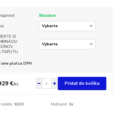
tupnosť
Skladom
ba
BERTE SI
MBINÁCIU
KONOV
LTISPLITU
 sme platca DPH
929 €
Pridať do košíka
/
ks
roduktu:
6310
Multisplit:
3x