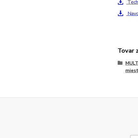
Techn
Navod
Tovar 
MULTI
miest