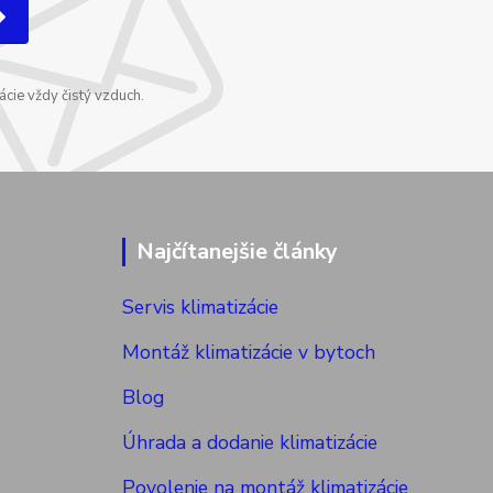
cie vždy čistý vzduch.
Najčítanejšie články
Servis klimatizácie
Montáž klimatizácie v bytoch
Blog
Úhrada a dodanie klimatizácie
Povolenie na montáž klimatizácie