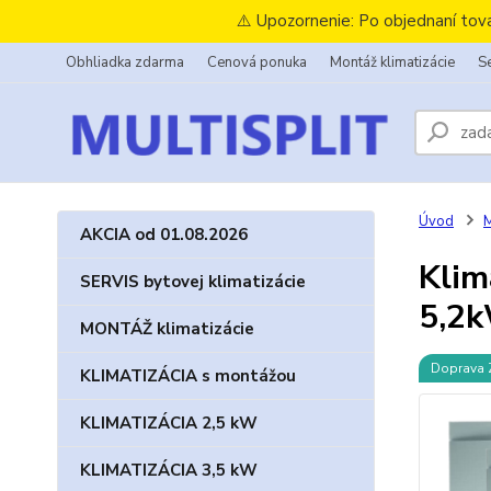
⚠️ Upozornenie: Po objednaní tov
Obhliadka zdarma
Cenová ponuka
Montáž klimatizácie
Se
Úvod
M
AKCIA od 01.08.2026
Klim
SERVIS bytovej klimatizácie
5,2
MONTÁŽ klimatizácie
Doprava
KLIMATIZÁCIA s montážou
KLIMATIZÁCIA 2,5 kW
KLIMATIZÁCIA 3,5 kW