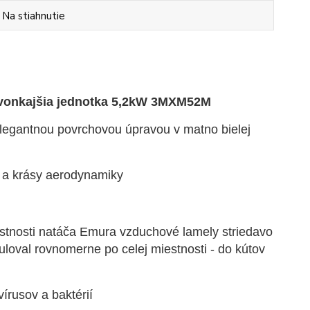
Na stiahnutie
a vonkajšia jednotka 5,2kW 3MXM52M
elegantnou povrchovou úpravou v matno bielej
 a krásy aerodynamiky
estnosti natáča Emura vzduchové lamely striedavo
uloval rovnomerne po celej miestnosti - do kútov
írusov a baktérií