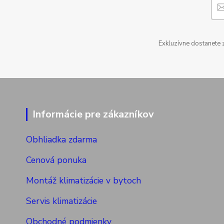
Exkluzívne dostanete 
Informácie pre zákazníkov
Obhliadka zdarma
Cenová ponuka
Montáž klimatizácie v bytoch
Servis klimatizácie
Obchodné podmienky