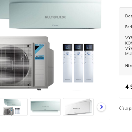
Dos
Far
VY
KO
VÝ
MU
Nie
4 
Číslo p