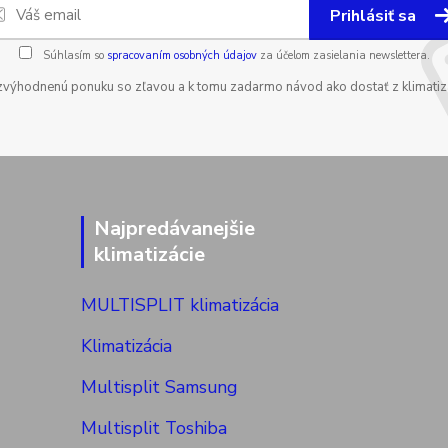
Prihlásiť sa
Súhlasím so
spracovaním osobných údajov
za účelom zasielania newslettera.
zvýhodnenú ponuku so zľavou a k tomu zadarmo návod ako dostať z klimatizá
Najpredávanejšie
klimatizácie
MULTISPLIT klimatizácia
Klimatizácia
Multisplit Samsung
Multisplit Toshiba