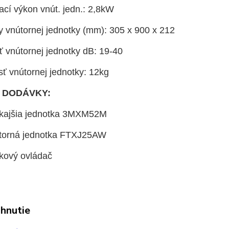
ací výkon vnút. jedn.: 2,8kW
 vnútornej jednotky (mm): 305 x 900 x 212
ť vnútornej jednotky dB: 19-40
ť vnútornej jednotky: 12kg
 DODÁVKY:
nkajšia jednotka 3MXM52M
útorná jednotka FTXJ25AW
ľkový ovládač
ahnutie