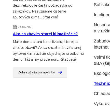
Sofistik
dezinfekciou je častá požiadavka od
zákazníkov. Realizujeme čistenie
Intelig
splitových klima...
čítať celé
Nespôsob
24.06.2020
a v reži
Ako sa zbavím starej klimatizácie?
Zabudova
Máte doma starú klimatizáciu, ktorej sa
internet
chcete zbaviť? Ak sa chcete zbaviť starej
bytovej klimatizácie objednajte si odbornú
Veľmi ti
demontáž a my ju zdemon...
čítať celé
dBA (še
Zobraziť všetky novinky
Ekologi
Technic
Chladiac
Vykurov