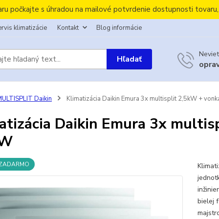
aru počkajte s úhradou na mailové potvrdenie dostupnosti tovaru
rvis klimatizácie
Kontakt
Blog informácie
Neviet
Hľadať
opra
ULTISPLIT Daikin
Klimatizácia Daikin Emura 3x multisplit 2,5kW + vonk
atizácia Daikin Emura 3x multis
kW
 ZADARMO
Klimat
jednot
inžini
bielej
majstr