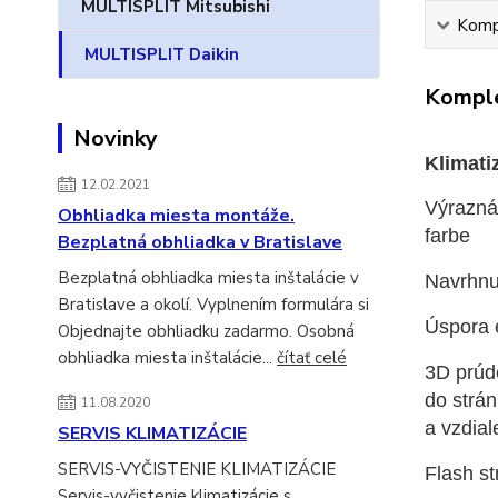
MULTISPLIT Mitsubishi
Kompl
MULTISPLIT Daikin
Komple
Novinky
Klimati
12.02.2021
Výrazná
Obhliadka miesta montáže.
farbe
Bezplatná obhliadka v Bratislave
Bezplatná obhliadka miesta inštalácie v
Navrhnu
Bratislave a okolí. Vyplnením formulára si
Úspora 
Objednajte obhliadku zadarmo. Osobná
obhliadka miesta inštalácie...
čítať celé
3D prúd
do strán
11.08.2020
a vzdial
SERVIS KLIMATIZÁCIE
SERVIS-VYČISTENIE KLIMATIZÁCIE
Flash st
Servis-vyčistenie klimatizácie s