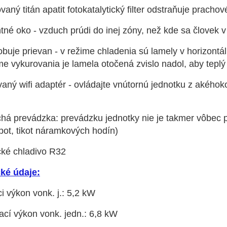
ovaný titán apatit fotokatalytický filter odstraňuje pracho
entné oko - vzduch prúdi do inej zóny, než kde sa člove
uje prievan - v režime chladenia sú lamely v horizontál
me vykurovania je lamela otočená zvislo nadol, aby tepl
ný wifi adaptér - ovládajte vnútornú jednotku z akéhoko
chá prevádzka: prevádzku jednotky nie je takmer vôbec 
pot, tikot náramkových hodín)
cké chladivo R32
ké údaje:
i výkon vonk. j.: 5,2 kW
ací výkon vonk. jedn.: 6,8 kW