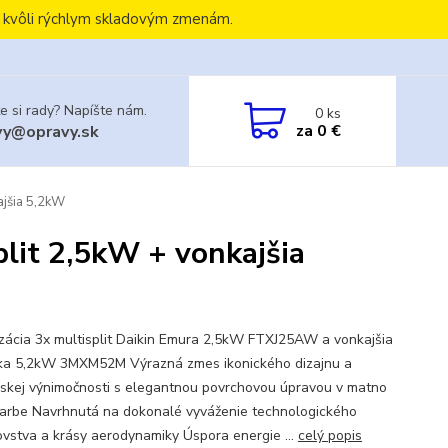
, kvôli rýchlym skladovým zmenám.
e si rady? Napíšte nám.
0
ks
za
0 €
vy@opravy.sk
ajšia 5,2kW
plit 2,5kW + vonkajšia
izácia 3x multisplit Daikin Emura 2,5kW FTXJ25AW a vonkajšia
ka 5,2kW 3MXM52M Výrazná zmes ikonického dizajnu a
erskej výnimočnosti s elegantnou povrchovou úpravou v matno
 farbe Navrhnutá na dokonalé vyváženie technologického
ovstva a krásy aerodynamiky Úspora energie ...
celý popis