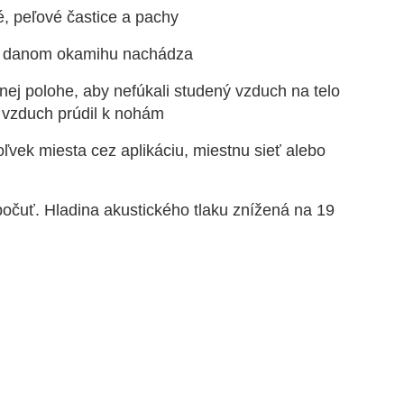
vé, peľové častice a pachy
k v danom okamihu nachádza
nej polohe, aby nefúkali studený vzduch na telo
ý vzduch prúdil k nohám
ľvek miesta cez aplikáciu, miestnu sieť alebo
počuť. Hladina akustického tlaku znížená na 19