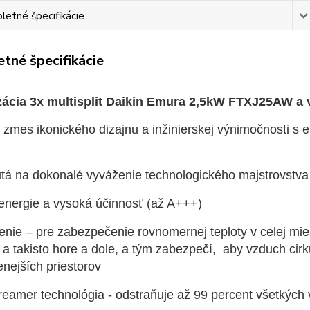
etné špecifikácie
tné špecifikácie
zácia 3x multisplit Daikin Emura 2,5kW FTXJ25AW 
 zmes ikonického dizajnu a inžinierskej výnimočnosti s 
tá na dokonalé vyváženie technologického majstrovstva
energie a vysoká účinnosť (až A+++)
enie – pre zabezpečenie rovnomernej teploty v celej mi
 a takisto hore a dole, a tým zabezpečí, aby vzduch cirk
enejších priestorov
reamer technológia - odstraňuje až 99 percent všetkých v