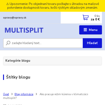
⚠️ Upozornenie: Po objednaní tovaru počkajte s úhradou na mailové
potvrdenie dostupnosti tovaru, kvôli rýchlym skladovým zmenám.
0
ks
opravy@opravy.sk
za
0 €
Menu
Hľadať
Kategórie blogu
Štítky blogu
Úvod
Blog informácie
Ako pracuje režim kúrenia v klimatizácii
multisplit?