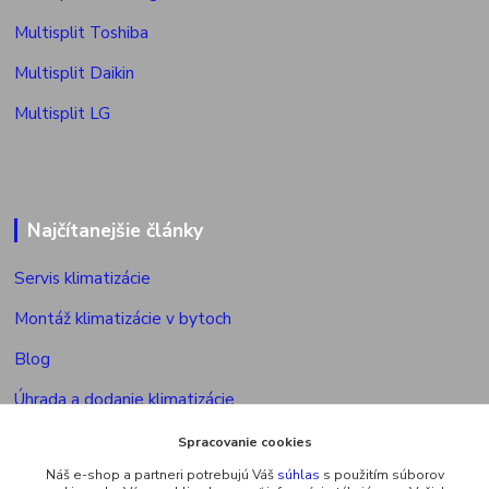
Multisplit Toshiba
Multisplit Daikin
Multisplit LG
Najčítanejšie články
Servis klimatizácie
Montáž klimatizácie v bytoch
Blog
Úhrada a dodanie klimatizácie
Povolenie na montáž klimatizácie
Spracovanie cookies
Náš e-shop a partneri potrebujú Váš
súhlas
s použitím súborov
Výkon vonkajšej jed. multisplitu