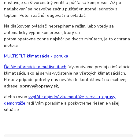
nastavuje sa štvorcestný ventil a púšťa sa kompresor. Až po
natlakovaní sa pozvoľne začnú púšťať vnútorné jednotky s
teplom. Potom začnú reagovať na ovládač.
Na diaľkovom ovládači neprepíname režim, lebo vtedy sa
automaticky vypne kompresor, ktorý sa
potom opätovne zopne najskôr po dvoch minútach, je to ochrana
motora.
MULTISPLT klimatizácia - ponuka
Ďalšie nformácie o multisplitoch
. Vykonávame predaj a inštalácie
klimatizácií, ako aj servis-vyčistenie na všetkých klimatizáciách.
Preto v prípade potreby nás neváhajte kontaktovať na mailovej
adrese:
opravy@opravy.sk
,
alebo rovno
vyplňte objednávku montáže, servisu, opravy,
demontáže
radi Vám poradíme a poskytneme riešenie vašej
situácie.