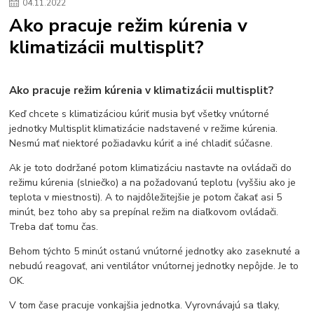
04
.
11
.
2022
Ako pracuje režim kúrenia v
klimatizácii multisplit?
Ako pracuje režim kúrenia v klimatizácii multisplit?
Keď chcete s klimatizáciou kúriť musia byť všetky vnútorné
jednotky Multisplit klimatizácie nadstavené v režime kúrenia.
Nesmú mať niektoré požiadavku kúriť a iné chladiť súčasne.
Ak je toto dodržané potom klimatizáciu nastavte na ovládači do
režimu kúrenia (slniečko) a na požadovanú teplotu (vyššiu ako je
teplota v miestnosti). A to najdôležitejšie je potom čakať asi 5
minút, bez toho aby sa prepínal režim na diaľkovom ovládači.
Treba dať tomu čas.
Behom týchto 5 minút ostanú vnútorné jednotky ako zaseknuté a
nebudú reagovať, ani ventilátor vnútornej jednotky nepôjde. Je to
OK.
V tom čase pracuje vonkajšia jednotka. Vyrovnávajú sa tlaky,