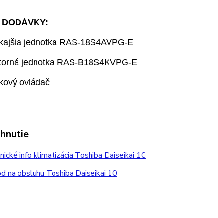
 DODÁVKY:
nkajšia jednotka RAS-18S4AVPG-E
útorná jednotka RAS-B18S4KVPG-E
ľkový ovládač
ahnutie
ické info klimatizácia Toshiba Daiseikai 10
 na obsluhu Toshiba Daiseikai 10