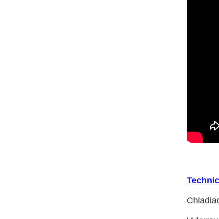
Technic
Chladia