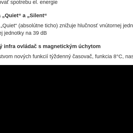
vať spotrebu el. energie
 „Quiet“ a „Silent“
„Quiet“ (absolútne ticho) znižuje hlučnosť vnútornej jedn
ej jednotky na 39 dB
 infra ovládač s magnetickým úchytom
tvom nových funkcií týždenný časovač, funkcia 8°C, nas