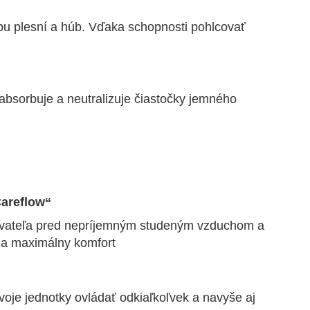
rbu plesní a húb. Vďaka schopnosti pohlcovať
absorbuje a neutralizuje čiastočky jemného
areflow“
užívateľa pred nepríjemným studeným vzduchom a
ia maximálny komfort
je jednotky ovládať odkiaľkoľvek a navyše aj