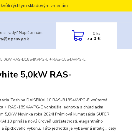
, kvôli rýchlym skladovým zmenám.
e si rady? Napíšte nám.
0
ks
za
0 €
vy@opravy.sk
hite 5,0kW RAS-B18S4KVPG-E + RAS-18S4AVPG-E
 white 5,0kW RAS-
izácia Toshiba DAISEIKAI 10 RAS-B18S4KVPG-E vnútorná
ka + RAS-18S4AVPG-E vonkajšia jednotka s chladiacim
m 5,0kW Novinka roka 2024! Prémiová klimatizácia SUPER
KAI 10 prináša novú úroveň udržateľnosti, elegantného
u a špičkového výkonu. Táto jednotka je vybavená intelig...
celý