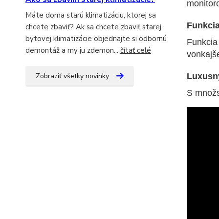
monitoro
Máte doma starú klimatizáciu, ktorej sa
Funkcia
chcete zbaviť? Ak sa chcete zbaviť starej
bytovej klimatizácie objednajte si odbornú
Funkcia 
demontáž a my ju zdemon...
čítať celé
vonkajš
Luxusný
Zobraziť všetky novinky
S množs