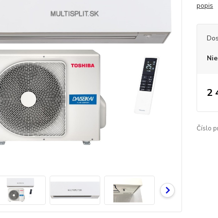
popis
Dos
Nie
2 
Číslo p