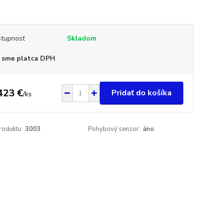
tupnosť
Skladom
 sme platca DPH
423 €
Pridať do košíka
/
ks
roduktu:
3003
Pohybový senzor:
áno