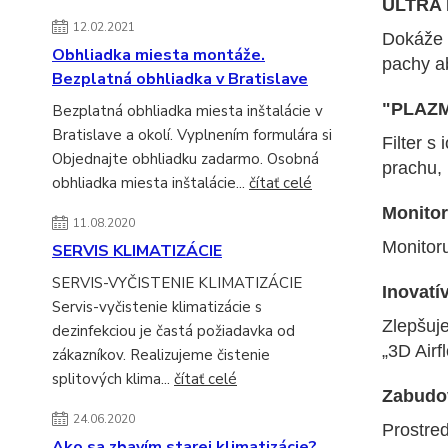
ULTRA P
12.02.2021
Dokáže n
Obhliadka miesta montáže.
pachy a
Bezplatná obhliadka v Bratislave
"PLAZM
Bezplatná obhliadka miesta inštalácie v
Bratislave a okolí. Vyplnením formulára si
Filter s
Objednajte obhliadku zadarmo. Osobná
prachu, 
obhliadka miesta inštalácie...
čítať celé
Monito
11.08.2020
Monitor
SERVIS KLIMATIZÁCIE
SERVIS-VYČISTENIE KLIMATIZÁCIE
Inovatí
Servis-vyčistenie klimatizácie s
Zlepšuj
dezinfekciou je častá požiadavka od
„3D Air
zákazníkov. Realizujeme čistenie
splitových klima...
čítať celé
Zabudo
24.06.2020
Prostre
Ako sa zbavím starej klimatizácie?