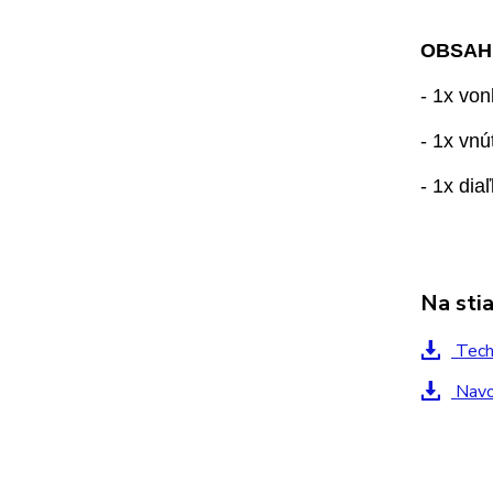
OBSAH
- 1x vo
- 1x vn
- 1x dia
Na sti
Techn
Navod