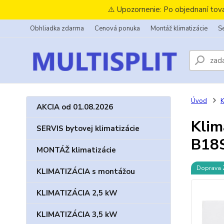
⚠️ Upozornenie: Po objednaní tov
Obhliadka zdarma
Cenová ponuka
Montáž klimatizácie
Se
Úvod
K
AKCIA od 01.08.2026
Klim
SERVIS bytovej klimatizácie
B18
MONTÁŽ klimatizácie
Doprava
KLIMATIZÁCIA s montážou
KLIMATIZÁCIA 2,5 kW
KLIMATIZÁCIA 3,5 kW