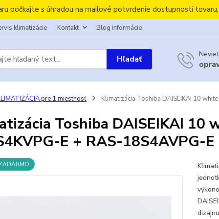
aru počkajte s úhradou na mailové potvrdenie dostupnosti tovaru
rvis klimatizácie
Kontakt
Blog informácie
Neviet
Hľadať
opra
LIMATIZÁCIA pre 1 miestnosť
Klimatizácia Toshiba DAISEIKAI 10 w
atizácia Toshiba DAISEIKAI 10
S4KVPG-E + RAS-18S4AVPG-E
 ZADARMO
Klimat
jednot
výkono
DAISEI
dizajn