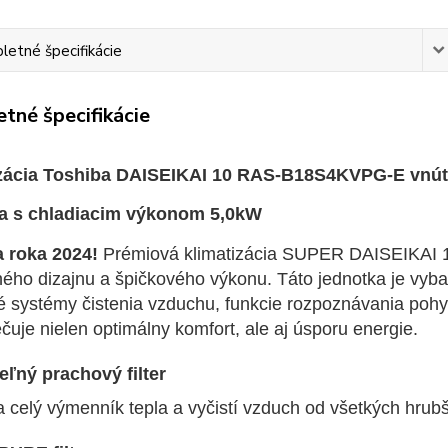
etné špecifikácie
tné špecifikácie
izácia Toshiba DAISEIKAI 10 RAS-B18S4KVPG-E vnút
a s chladiacim výkonom 5,0kW
 roka 2024!
Prémiová klimatizácia SUPER DAISEIKAI 10
ného dizajnu a špičkového výkonu. Táto jednotka je vyb
lé systémy čistenia vzduchu, funkcie rozpoznávania poh
uje nielen optimálny komfort, ale aj úsporu energie.
ľný prachový filter
 celý výmenník tepla a vyčistí vzduch od všetkých hrubš