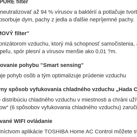
URE filter
eutralizovať až 94 % vírusov a baktérií a potlačuje tvo
bsorbuje dym, pachy z jedla a ďalšie nepríjemné pachy.
OVÝ filter"
 ionizátorom vzduchu, ktorý má schopnosť samočistenia, 
peľu, spór plesní a vírusov menšie ako 0,01 ?m.
rovanie pohybu "Smart sensing"
uje pohyb osôb a tým optimalizuje prúdenie vzduchu
vny spôsob vyfukovania chladného vzduchu „Hada C
e distribúciu chladného vzduchu v miestnosti a chráni 
flow“ (6 spôsobov vyfukovania chladného vzduchu) zaruč
vané WIFI ovládanie
dníctvom aplikácie TOSHIBA Home AC Control môžete svo