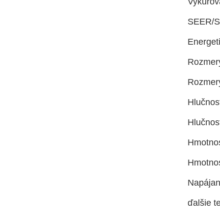
Vykurov
SEER/S
Energet
Rozmery
Rozmery
Hlučnos
Hlučnos
Hmotnos
Hmotnos
Napájani
ďalšie t