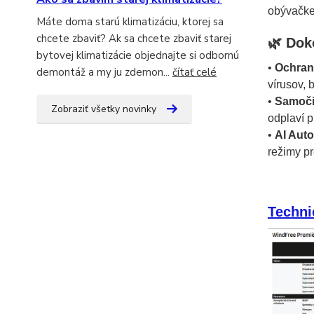
obývačke
Máte doma starú klimatizáciu, ktorej sa
chcete zbaviť? Ak sa chcete zbaviť starej
🌿 Dok
bytovej klimatizácie objednajte si odbornú
•
Ochrana
demontáž a my ju zdemon...
čítať celé
vírusov, 
•
Samoči
Zobraziť všetky novinky
odplaví 
•
AI Auto
režimy pr
Techni