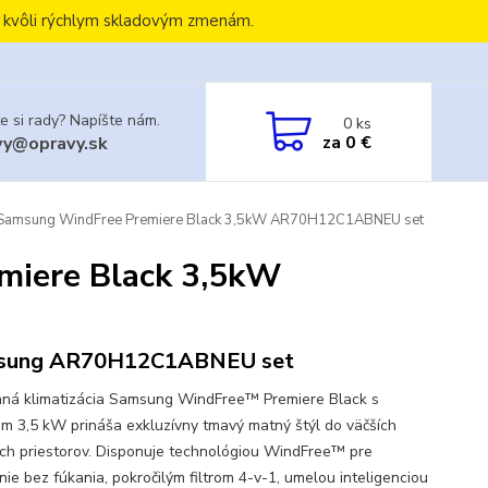
, kvôli rýchlym skladovým zmenám.
e si rady? Napíšte nám.
0
ks
za
0 €
vy@opravy.sk
a Samsung WindFree Premiere Black 3,5kW AR70H12C1ABNEU set
miere Black 3,5kW
sung AR70H12C1ABNEU set
ná klimatizácia Samsung WindFree™ Premiere Black s
m 3,5 kW prináša exkluzívny tmavý matný štýl do väčších
ch priestorov. Disponuje technológiou WindFree™ pre
nie bez fúkania, pokročilým filtrom 4-v-1, umelou inteligenciou