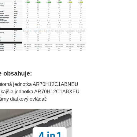
e obsahuje:
útorná jednotka AR70H12C1ABNEU
kajšia jednotka AR70H12C1ABXEU
árny diaľkový ovládač