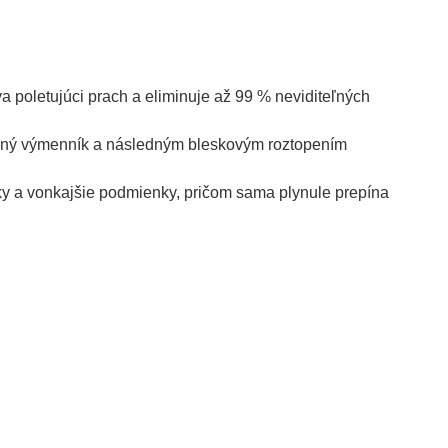
a poletujúci prach a eliminuje až 99 % neviditeľných
orný výmenník a následným bleskovým roztopením
ky a vonkajšie podmienky, pričom sama plynule prepína