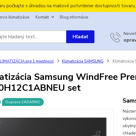
aru počkajte s úhradou na mailové potvrdenie dostupnosti tovaru
rvis klimatizácie
Kontakt
Blog informácie
Neviet
Hľadať
opra
LIMATIZÁCIA pre 1 miestnosť
Klimatizácia SAMSUNG
Klimatizáci
atizácia Samsung WindFree Pre
0H12C1ABNEU set
Sam
Doprava ZADARMO
Násten
výkono
obytný
chlade