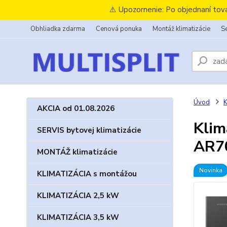
⚠️ Upozornenie: Po objednaní tov
Obhliadka zdarma
Cenová ponuka
Montáž klimatizácie
Se
Úvod
K
AKCIA od 01.08.2026
Klim
SERVIS bytovej klimatizácie
AR7
MONTÁŽ klimatizácie
Novinka
KLIMATIZÁCIA s montážou
KLIMATIZÁCIA 2,5 kW
KLIMATIZÁCIA 3,5 kW