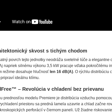
hitektonický skvost s tichým chodom
tný povrch tejto jednotky neodráža svetelné lúče a elegantne 
 Aj napriek silnému výkonu 3,5 kW pracuje vďaka pokročilému 
m režime dosahuje hlučnosť
len 16 dB(A)
. O rýchlu distribúciu
pripraví ideálnu klímu.
dFree™ – Revolúcia v chladení bez prievanu
u prednosťou modelu Premiere je distribúcia vzduchu pomocou 
vychladení priestoru sa predná lamela uzavrie a chlad začne r
ikroskopických perforácií v čiernom paneli. Už žiadne riskovani