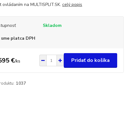
t ovládaním na MULTISPLIT.SK.
celý popis
tupnosť
Skladom
 sme platca DPH
595 €
Pridať do košíka
/
ks
roduktu:
1037