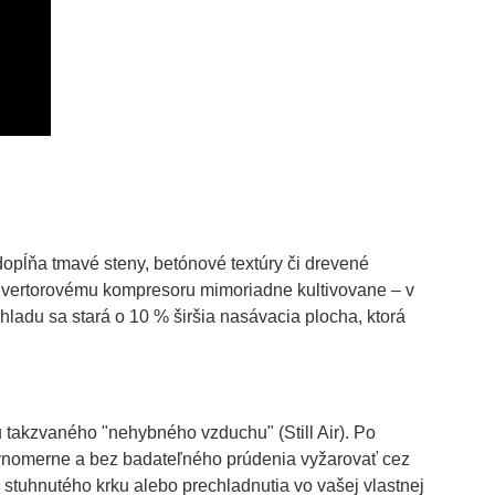
dopĺňa tmavé steny, betónové textúry či drevené
invertorovému kompresoru mimoriadne kultivovane – v
 chladu sa stará o 10 % širšia nasávacia plocha, ktorá
takzvaného "nehybného vzduchu" (Still Air). Po
ovnomerne a bez badateľného prúdenia vyžarovať cez
e stuhnutého krku alebo prechladnutia vo vašej vlastnej