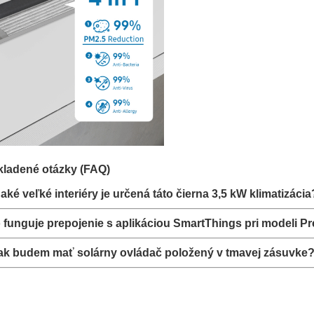
kladené otázky (FAQ)
 aké veľké interiéry je určená táto čierna 3,5 kW klimatizácia
 funguje prepojenie s aplikáciou SmartThings pri modeli P
ak budem mať solárny ovládač položený v tmavej zásuvke