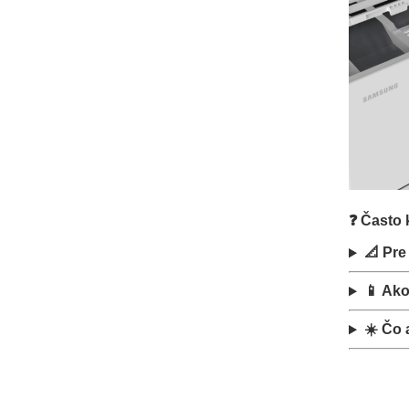
❓ Často 
📐 Pre
📱 Ako
☀️ Čo 