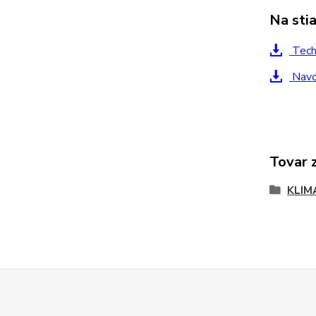
Na sti
Tech
Navo
Tovar 
KLIM