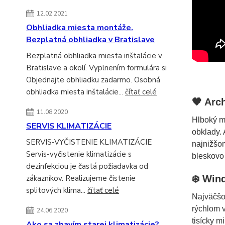
12.02.2021
Obhliadka miesta montáže.
Bezplatná obhliadka v Bratislave
Bezplatná obhliadka miesta inštalácie v
Bratislave a okolí. Vyplnením formulára si
Objednajte obhliadku zadarmo. Osobná
obhliadka miesta inštalácie...
čítať celé
🖤 Arc
11.08.2020
Hlboký ma
SERVIS KLIMATIZÁCIE
obklady.
SERVIS-VYČISTENIE KLIMATIZÁCIE
najnižšo
Servis-vyčistenie klimatizácie s
bleskovo 
dezinfekciou je častá požiadavka od
❄️ Win
zákazníkov. Realizujeme čistenie
splitových klima...
čítať celé
Najväčšo
rýchlom 
24.06.2020
tisícky m
Ako sa zbavím starej klimatizácie?