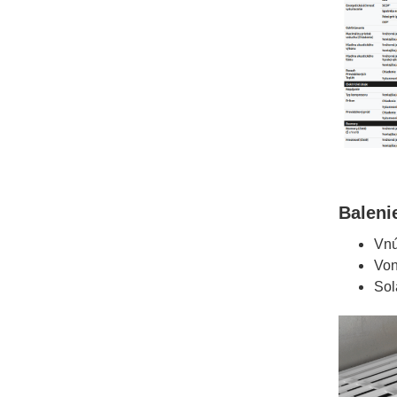
Baleni
Vn
Von
Sol