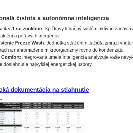
.
onalá čistota a autonómna inteligencia
 4-v-1 so zeolitom:
Špičkový filtračný systém aktívne zachytáv
baktérií a peľových alergénov.
stenie Freeze Wash:
Jednotka stlačením tlačidla zmrazí vnút
prach a nahromadené mikroorganizmy rovno do kondenzátu.
 Comfort:
Integrovaná umelá inteligencia analyzuje vaše návy
e dosiahnutie najvyššej energetickej úspory.
cká dokumentácia na stiahnutie