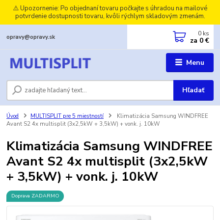
⚠️ Upozornenie: Po objednaní tovaru počkajte s úhradou na mailové
potvrdenie dostupnosti tovaru, kvôli rýchlym skladovým zmenám.
0
ks
opravy@opravy.sk
za
0 €
Menu
Hľadať
Úvod
MULTISPLIT pre 5 miestností
Klimatizácia Samsung WINDFREE
Avant S2 4x multisplit (3x2,5kW + 3,5kW) + vonk. j. 10kW
Klimatizácia Samsung WINDFREE
Avant S2 4x multisplit (3x2,5kW
+ 3,5kW) + vonk. j. 10kW
Doprava ZADARMO