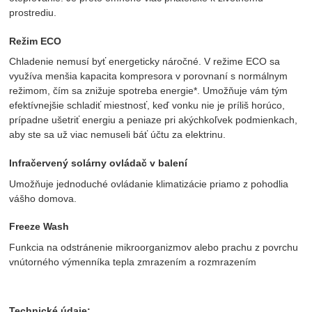
prostrediu.
Režim ECO
Chladenie nemusí byť energeticky náročné. V režime ECO sa
využíva menšia kapacita kompresora v porovnaní s normálnym
režimom, čím sa znižuje spotreba energie*. Umožňuje vám tým
efektívnejšie schladiť miestnosť, keď vonku nie je príliš horúco,
prípadne ušetriť energiu a peniaze pri akýchkoľvek podmienkach,
aby ste sa už viac nemuseli báť účtu za elektrinu.
Infračervený solárny ovládač v balení
Umožňuje jednoduché ovládanie klimatizácie priamo z pohodlia
vášho domova.
Freeze Wash
Funkcia na odstránenie mikroorganizmov alebo prachu z povrchu
vnútorného výmenníka tepla zmrazením a rozmrazením
Technické údaje: