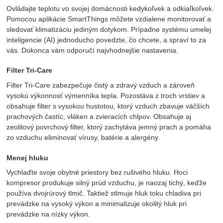
Ovládajte teplotu vo svojej domácnosti kedykoľvek a odkiaľkoľvek.
Pomocou aplikácie SmartThings môžete vzdialene monitorovať a
sledovať klimatizáciu jediným dotykom. Prípadne systému umelej
inteligencie (AI) jednoducho povedzte, čo chcete, a spraví to za
vás. Dokonca vám odporučí najvhodnejšie nastavenia.
Filter Tri-Care
Filter Tri-Care zabezpečuje čistý a zdravý vzduch a zároveň
vysokú výkonnosť výmenníka tepla. Pozostáva z troch vrstiev a
obsahuje filter s vysokou hustotou, ktorý vzduch zbavuje väčších
prachových častíc, vláken a zvieracích chlpov. Obsahuje aj
zeolitový povrchový filter, ktorý zachytáva jemný prach a pomáha
zo vzduchu eliminovať vírusy, batérie a alergény.
Menej hluku
Vychlaďte svoje obytné priestory bez rušivého hluku. Hoci
kompresor produkuje silný prúd vzduchu, je naozaj tichý, keďže
používa dvojrúrový tlmič. Taktiež stlmuje hluk toku chladiva pri
prevádzke na vysoký výkon a minimalizuje okolitý hluk pri
prevádzke na nízky výkon.