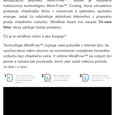
klimatizačnú jednotku Wind-Free™. Model je vybavený
exkluzívnou technológiou Wind-Free™ Cooling, ktorá užívateľom
poskytuje chladnejšiu klímu v miestnosti a optimálnu spotrebu
energie, zatiaľ čo odstraňuje akýkoľvek diskomfort z priameho
prúdu chladného vzduchu. Windfree Avant má navyše
Tri-care
filter
, ktorý udržuje čistotu priestoru.
Čo je to windfree režim a ako funguje?
Technológia WindFree™ zvyšuje vaše pohodlie v interiéri tým, že
využíva tisíce mikro otvorov na rovnomerné rozptýlenie čerstvého
vzduchu bez chladného vetra. V režime WindFree™ sa vzduch šíri
jemne a vytvára tak prostredie, ktoré vám zaistí celkovú pohodu
vo dne i v noci.