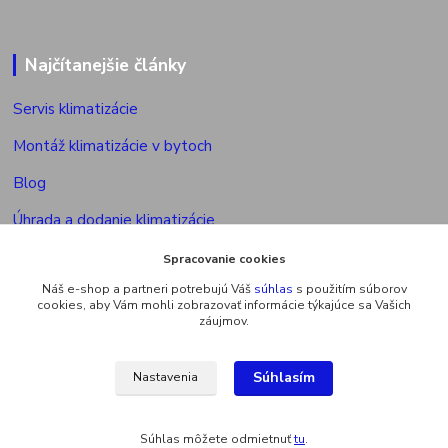
Najčítanejšie články
Servis klimatizácie
Montáž klimatizácie v bytoch
Blog
Úhrada a dodanie klimatizácie
Povolenie na montáž klimatizácie
Spracovanie cookies
Náš e-shop a partneri potrebujú Váš
súhlas
s použitím súborov
Výkon vonkajšej jed. multisplitu
cookies, aby Vám mohli zobrazovať informácie týkajúce sa Vašich
záujmov.
Súhlasím
Nastavenia
Upravit sběr cookies.
Súhlas môžete odmietnuť
tu
.