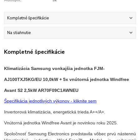
Multisplit:
5x
Kompletné špecifikácie
Na stiahnutie
Kompletné špecifikácie
Klimatizácia Samsung vonkajšia jednotka FJM-
AJ100TXJ5KG/EU 10,0kW + 5x vnútorná jednotka Windfree
Avant S2 2,5kW AR70F09C1AWNEU
Špecifikácia jednotlivých výkonov - kliknite sem
Invertorová klimatizácia, energetická trieda A++/A+.
Vnútorná jednotka Windfree Avant je novinkou roku 2025.
Spoločnosť Samsung Electronics predstavila vôbec prvú nástennú