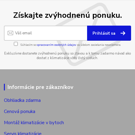
Získajte zvýhodnenú ponuku.
Prihlásiť sa
Súhlasím so
spracovaním osobných údajov
za účelom zasielania newslettera.
Exkluzívne dostanete zvýhodnenú ponuku so zľavou a k tomu zadarmo návod ako
dostať z klimatizácie vždy čistý vzduch.
Informácie pre zákazníkov
Obhliadka zdarma
Cenová ponuka
Montáž klimatizácie v bytoch
Servis klimatizácie