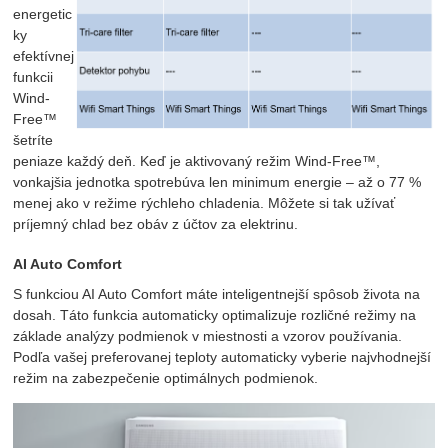
energetic
ky
efektívnej
funkcii
Wind-
Free™
šetríte
peniaze každý deň. Keď je aktivovaný režim Wind-Free™,
vonkajšia jednotka spotrebúva len minimum energie – až o 77 %
menej ako v režime rýchleho chladenia. Môžete si tak užívať
príjemný chlad bez obáv z účtov za elektrinu.
AI Auto Comfort
S funkciou AI Auto Comfort máte inteligentnejší spôsob života na
dosah. Táto funkcia automaticky optimalizuje rozličné režimy na
základe analýzy podmienok v miestnosti a vzorov používania.
Podľa vašej preferovanej teploty automaticky vyberie najvhodnejší
režim na zabezpečenie optimálnych podmienok.