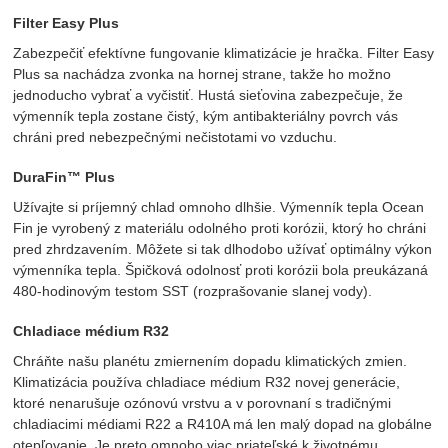
Filter Easy Plus
Zabezpečiť efektívne fungovanie klimatizácie je hračka. Filter Easy
Plus sa nachádza zvonka na hornej strane, takže ho možno
jednoducho vybrať a vyčistiť. Hustá sieťovina zabezpečuje, že
výmenník tepla zostane čistý, kým antibakteriálny povrch vás
chráni pred nebezpečnými nečistotami vo vzduchu.
DuraFin™ Plus
Užívajte si príjemný chlad omnoho dlhšie. Výmenník tepla Ocean
Fin je vyrobený z materiálu odolného proti korózii, ktorý ho chráni
pred zhrdzavením. Môžete si tak dlhodobo užívať optimálny výkon
výmenníka tepla. Špičková odolnosť proti korózii bola preukázaná
480-hodinovým testom SST (rozprašovanie slanej vody).
Chladiace médium R32
Chráňte našu planétu zmiernením dopadu klimatických zmien.
Klimatizácia používa chladiace médium R32 novej generácie,
ktoré nenarušuje ozónovú vrstvu a v porovnaní s tradičnými
chladiacimi médiami R22 a R410A má len malý dopad na globálne
otepľovanie. Je preto omnoho viac priateľské k životnému