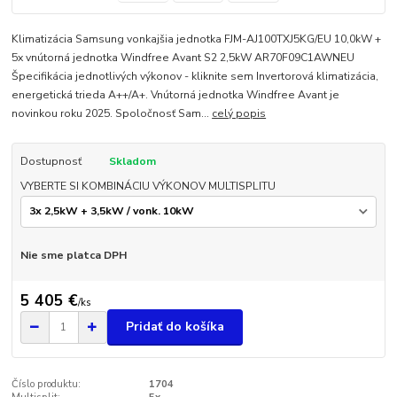
Klimatizácia Samsung vonkajšia jednotka FJM-AJ100TXJ5KG/EU 10,0kW +
5x vnútorná jednotka Windfree Avant S2 2,5kW AR70F09C1AWNEU
Špecifikácia jednotlivých výkonov - kliknite sem Invertorová klimatizácia,
energetická trieda A++/A+. Vnútorná jednotka Windfree Avant je
novinkou roku 2025. Spoločnosť Sam...
celý popis
Dostupnosť
Skladom
VYBERTE SI KOMBINÁCIU VÝKONOV MULTISPLITU
Nie sme platca DPH
5 405 €
/
ks
Pridať do košíka
Číslo produktu:
1704