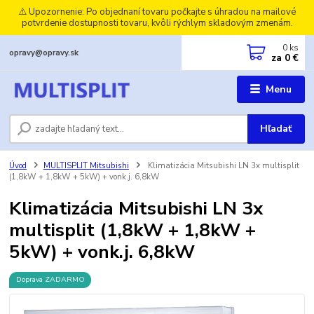
⚠️ Upozornenie: Po objednaní tovaru počkajte s úhradou na mailové
potvrdenie dostupnosti tovaru, kvôli rýchlym skladovým zmenám.
0
ks
opravy@opravy.sk
za
0 €
Menu
Hľadať
Úvod
MULTISPLIT Mitsubishi
Klimatizácia Mitsubishi LN 3x multisplit
(1,8kW + 1,8kW + 5kW) + vonk.j. 6,8kW
Klimatizácia Mitsubishi LN 3x
multisplit (1,8kW + 1,8kW +
5kW) + vonk.j. 6,8kW
Doprava ZADARMO