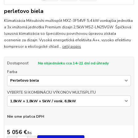
perleťovo biela
Klimatizácia Mitsubishi multisplit MXZ-3F54VF 5,4 kW vonkajšia jednotka
a 3x vnútorná jednotka Premium dizajn 2,5kW MSZ-LN25VGW Špičková
luxusná klimatizácia so špeciálnou povrchovou úpravou získala
ocenenie za dizajn. Vysoká energetická efektivita A++, vysoko efektívny
kompresor a ekologické chlad...
celý popis
Dostupnosť
Na objednávku cca 14-21 dní od úhrady
Farba
VYBERTE SI KOMBINÁCIU VÝKONOV MULTISPLITU
Nie sme platca DPH
5 056 €
/
ks