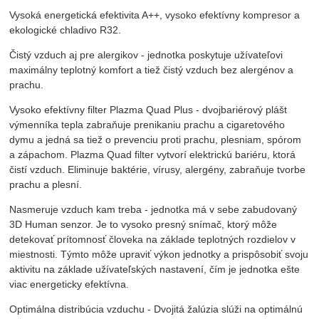
Vysoká energetická efektivita A++, vysoko efektívny kompresor a
ekologické chladivo R32.
Čistý vzduch aj pre alergikov - jednotka poskytuje užívateľovi
maximálny teplotný komfort a tiež čistý vzduch bez alergénov a
prachu.
Vysoko efektívny filter Plazma Quad Plus - dvojbariérový plášt
výmenníka tepla zabraňuje prenikaniu prachu a cigaretového
dymu a jedná sa tiež o prevenciu proti prachu, plesniam, spórom
a zápachom. Plazma Quad filter vytvorí elektrickú bariéru, ktorá
čistí vzduch. Eliminuje baktérie, vírusy, alergény, zabraňuje tvorbe
prachu a plesní.
Nasmeruje vzduch kam treba - jednotka má v sebe zabudovaný
3D Human senzor. Je to vysoko presný snímač, ktorý môže
detekovať prítomnosť človeka na základe teplotných rozdielov v
miestnosti. Týmto môže upraviť výkon jednotky a prispôsobiť svoju
aktivitu na základe užívateľských nastavení, čím je jednotka ešte
viac energeticky efektívna.
Optimálna distribúcia vzduchu - Dvojitá žalúzia slúži na optimálnú