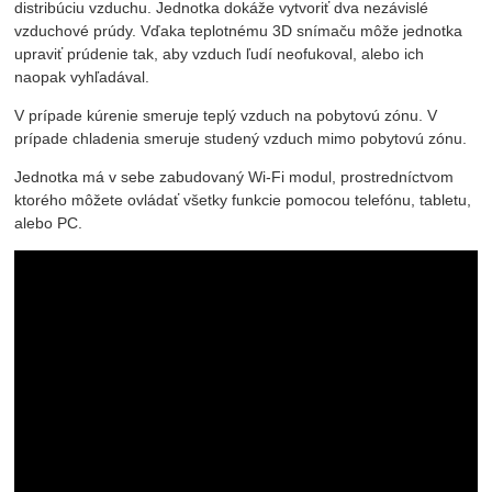
distribúciu vzduchu. Jednotka dokáže vytvoriť dva nezávislé
vzduchové prúdy. Vďaka teplotnému 3D snímaču môže jednotka
upraviť prúdenie tak, aby vzduch ľudí neofukoval, alebo ich
naopak vyhľadával.
V prípade kúrenie smeruje teplý vzduch na pobytovú zónu. V
prípade chladenia smeruje studený vzduch mimo pobytovú zónu.
Jednotka má v sebe zabudovaný Wi-Fi modul, prostredníctvom
ktorého môžete ovládať všetky funkcie pomocou telefónu, tabletu,
alebo PC.