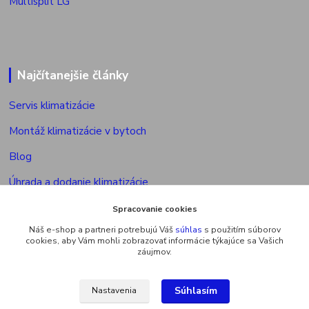
Multisplit LG
Najčítanejšie články
Servis klimatizácie
Montáž klimatizácie v bytoch
Blog
Úhrada a dodanie klimatizácie
Povolenie na montáž klimatizácie
Spracovanie cookies
Náš e-shop a partneri potrebujú Váš
súhlas
s použitím súborov
Výkon vonkajšej jed. multisplitu
cookies, aby Vám mohli zobrazovať informácie týkajúce sa Vašich
záujmov.
Súhlasím
Nastavenia
Upravit sběr cookies.