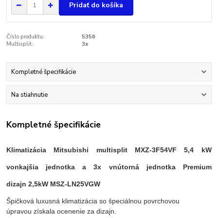
Pridať do košíka
Číslo produktu:
5356
Multisplit:
3x
Kompletné špecifikácie
Na stiahnutie
Kompletné špecifikácie
Klimatizácia Mitsubishi multisplit MXZ-3F54VF 5,4 kW
vonkajšia jednotka a 3
x vnútorná jednotka Premium
dizajn
2,5kW MSZ-LN25VGW
Špičková luxusná klimatizácia so špeciálnou povrchovou
úpravou získala ocenenie za dizajn.