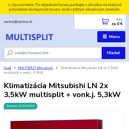
⚠️ Upozornenie: Po objednaní tovaru počkajte s úhradou na mailové
potvrdenie dostupnosti tovaru, kvôli rýchlym skladovým zmenám.
0
ks
opravy@opravy.sk
za
0 €
Menu
Hľadať
Úvod
MULTISPLIT Mitsubishi
Klimatizácia Mitsubishi LN 2x 3,5kW
multisplit + vonk.j. 5,3kW
Klimatizácia Mitsubishi LN 2x
3,5kW multisplit + vonk.j. 5,3kW
Doprava ZADARMO