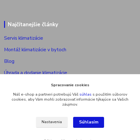
Najčítanejšie články
Servis klimatizácie
Montáž klimatizácie v bytoch
Blog
Úhrada a dodanie klimatizácie
Povolenie na montáž klimatizácie
Spracovanie cookies
Náš e-shop a partneri potrebujú Váš
súhlas
s použitím súborov
Výkon vonkajšej jed. multisplitu
cookies, aby Vám mohli zobrazovať informácie týkajúce sa Vašich
záujmov.
Súhlasím
Nastavenia
Upravit sběr cookies.