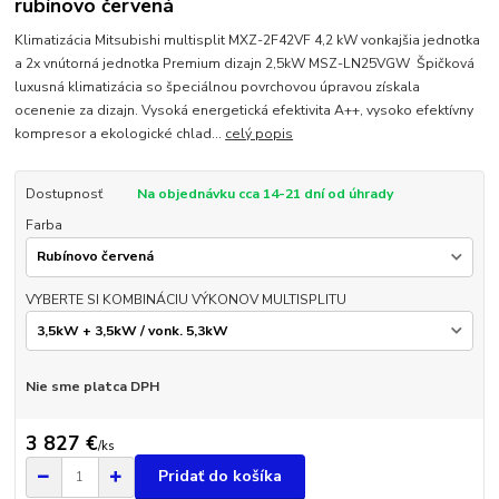
rubínovo červená
Klimatizácia Mitsubishi multisplit MXZ-2F42VF 4,2 kW vonkajšia jednotka
a 2x vnútorná jednotka Premium dizajn 2,5kW MSZ-LN25VGW Špičková
luxusná klimatizácia so špeciálnou povrchovou úpravou získala
ocenenie za dizajn. Vysoká energetická efektivita A++, vysoko efektívny
kompresor a ekologické chlad...
celý popis
Dostupnosť
Na objednávku cca 14-21 dní od úhrady
Farba
VYBERTE SI KOMBINÁCIU VÝKONOV MULTISPLITU
Nie sme platca DPH
3 827 €
/
ks
Pridať do košíka