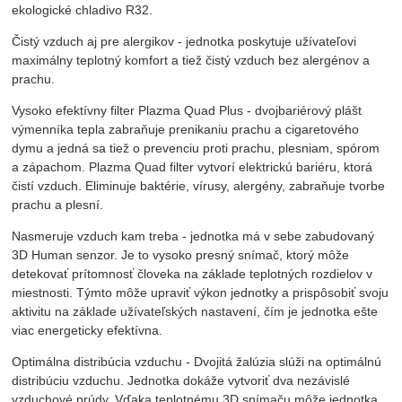
ekologické chladivo R32.
Čistý vzduch aj pre alergikov - jednotka poskytuje užívateľovi
maximálny teplotný komfort a tiež čistý vzduch bez alergénov a
prachu.
Vysoko efektívny filter Plazma Quad Plus - dvojbariérový plášt
výmenníka tepla zabraňuje prenikaniu prachu a cigaretového
dymu a jedná sa tiež o prevenciu proti prachu, plesniam, spórom
a zápachom. Plazma Quad filter vytvorí elektrickú bariéru, ktorá
čistí vzduch. Eliminuje baktérie, vírusy, alergény, zabraňuje tvorbe
prachu a plesní.
Nasmeruje vzduch kam treba - jednotka má v sebe zabudovaný
3D Human senzor. Je to vysoko presný snímač, ktorý môže
detekovať prítomnosť človeka na základe teplotných rozdielov v
miestnosti. Týmto môže upraviť výkon jednotky a prispôsobiť svoju
aktivitu na základe užívateľských nastavení, čím je jednotka ešte
viac energeticky efektívna.
Optimálna distribúcia vzduchu - Dvojitá žalúzia slúži na optimálnú
distribúciu vzduchu. Jednotka dokáže vytvoriť dva nezávislé
vzduchové prúdy. Vďaka teplotnému 3D snímaču môže jednotka