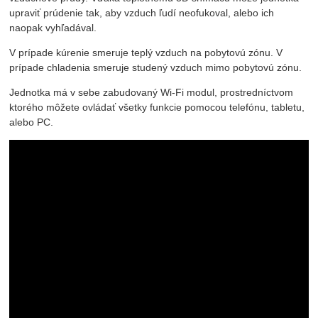
upraviť prúdenie tak, aby vzduch ľudí neofukoval, alebo ich
naopak vyhľadával.
V prípade kúrenie smeruje teplý vzduch na pobytovú zónu. V
prípade chladenia smeruje studený vzduch mimo pobytovú zónu.
Jednotka má v sebe zabudovaný Wi-Fi modul, prostredníctvom
ktorého môžete ovládať všetky funkcie pomocou telefónu, tabletu,
alebo PC.