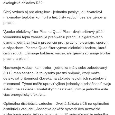
ekologické chladivo R32.
Čistý vzduch aj pre alergikov - jednotka poskytuje užívateľovi
maximálny teplotný komfort a tiež čistý vzduch bez alergénov a
prachu.
Vysoko efektívny filter Plazma Quad Plus - dvojbariérový plášt
výmenníka tepla zabraňuje prenikaniu prachu a cigaretového
dymu a jedná sa tiež o prevenciu proti prachu, plesniam, spórom
a zápachom. Plazma Quad filter vytvorí elektrickú bariéru, ktorá
čistí vzduch. Eliminuje baktérie, vírusy, alergény, zabraňuje tvorbe
prachu a plesní.
Nasmeruje vzduch kam treba - jednotka má v sebe zabudovaný
3D Human senzor. Je to vysoko presný snímač, ktorý môže
detekovať prítomnosť človeka na základe teplotných rozdielov v
miestnosti. Týmto môže upraviť výkon jednotky a prispôsobiť svoju
aktivitu na základe užívateľských nastavení, čím je jednotka ešte
viac energeticky efektívna.
Optimálna distribúcia vzduchu - Dvojitá žalúzia slúži na optimálnú
distribúciu vzduchu. Jednotka dokáže vytvoriť dva nezávislé
vzduchové prúdy. Vďaka teplotnému 3D snímaču môže jednotka