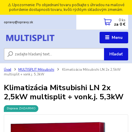
⚠️ Upozornenie: Po objednaní tovaru počkajte s úhradou na mailové
potvrdenie dostupnosti tovaru, kvôli rýchlym skladovým zmenám.
0
ks
opravy@opravy.sk
za
0 €
Menu
Hľadať
Úvod
MULTISPLIT Mitsubishi
Klimatizácia Mitsubishi LN 2x 2,5kW
multisplit + vonk.j. 5,3kW
Klimatizácia Mitsubishi LN 2x
2,5kW multisplit + vonk.j. 5,3kW
Doprava ZADARMO