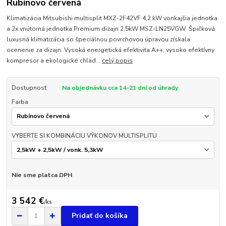
Rubínovo červená
Klimatizácia Mitsubishi multisplit MXZ-2F42VF 4,2 kW vonkajšia jednotka
a 2x vnútorná jednotka Premium dizajn 2,5kW MSZ-LN25VGW Špičková
luxusná klimatizácia so špeciálnou povrchovou úpravou získala
ocenenie za dizajn. Vysoká energetická efektivita A++, vysoko efektívny
kompresor a ekologické chlad...
celý popis
Dostupnosť
Na objednávku cca 14-21 dní od úhrady
Farba
VYBERTE SI KOMBINÁCIU VÝKONOV MULTISPLITU
Nie sme platca DPH
3 542 €
/
ks
Pridať do košíka