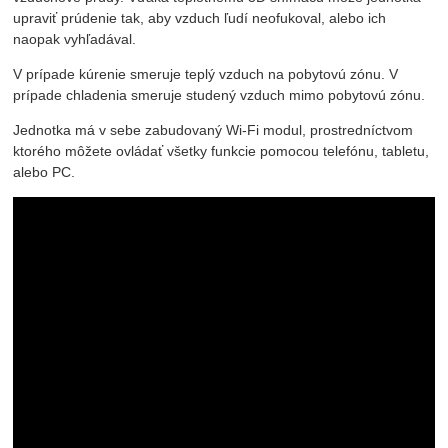
upraviť prúdenie tak, aby vzduch ľudí neofukoval, alebo ich
naopak vyhľadával.
V prípade kúrenie smeruje teplý vzduch na pobytovú zónu. V
prípade chladenia smeruje studený vzduch mimo pobytovú zónu.
Jednotka má v sebe zabudovaný Wi-Fi modul, prostredníctvom
ktorého môžete ovládať všetky funkcie pomocou telefónu, tabletu,
alebo PC.