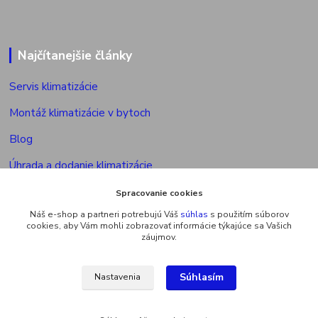
Najčítanejšie články
Servis klimatizácie
Montáž klimatizácie v bytoch
Blog
Úhrada a dodanie klimatizácie
Povolenie na montáž klimatizácie
Spracovanie cookies
Náš e-shop a partneri potrebujú Váš
súhlas
s použitím súborov
Výkon vonkajšej jed. multisplitu
cookies, aby Vám mohli zobrazovať informácie týkajúce sa Vašich
záujmov.
Súhlasím
Nastavenia
Upravit sběr cookies.