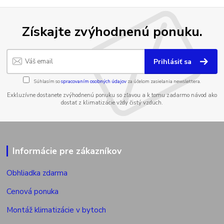
Získajte zvýhodnenú ponuku.
Prihlásiť sa
Súhlasím so
spracovaním osobných údajov
za účelom zasielania newslettera.
Exkluzívne dostanete zvýhodnenú ponuku so zľavou a k tomu zadarmo návod ako
dostať z klimatizácie vždy čistý vzduch.
Informácie pre zákazníkov
Obhliadka zdarma
Cenová ponuka
Montáž klimatizácie v bytoch