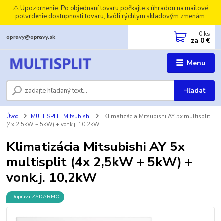
⚠️ Upozornenie: Po objednaní tovaru počkajte s úhradou na mailové
potvrdenie dostupnosti tovaru, kvôli rýchlym skladovým zmenám.
0
ks
opravy@opravy.sk
za
0 €
Menu
Hľadať
Úvod
MULTISPLIT Mitsubishi
Klimatizácia Mitsubishi AY 5x multisplit
(4x 2,5kW + 5kW) + vonk.j. 10,2kW
Klimatizácia Mitsubishi AY 5x
multisplit (4x 2,5kW + 5kW) +
vonk.j. 10,2kW
Doprava ZADARMO