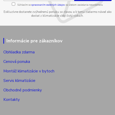
Súhlasím so
spracovaním osobných údajov
za účelom zasielania newslettera.
Exkluzívne dostanete zvýhodnenú ponuku so zľavou a k tomu zadarmo návod ako
dostať z klimatizácie vždy čistý vzduch.
Informácie pre zákazníkov
Obhliadka zdarma
Cenová ponuka
Montáž klimatizácie v bytoch
Servis klimatizácie
Obchodné podmienky
Kontakty