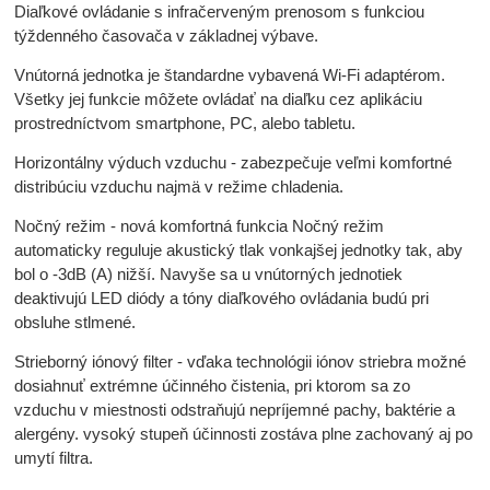
Diaľkové ovládanie s infračerveným prenosom s funkciou
týždenného časovača v základnej výbave.
Vnútorná jednotka je štandardne vybavená Wi-Fi adaptérom.
Všetky jej funkcie môžete ovládať na diaľku cez aplikáciu
prostredníctvom smartphone, PC, alebo tabletu.
Horizontálny výduch vzduchu - zabezpečuje veľmi komfortné
distribúciu vzduchu najmä v režime chladenia.
Nočný režim - nová komfortná funkcia Nočný režim
automaticky reguluje akustický tlak vonkajšej jednotky tak, aby
bol o -3dB (A) nižší. Navyše sa u vnútorných jednotiek
deaktivujú LED diódy a tóny diaľkového ovládania budú pri
obsluhe stlmené.
Strieborný iónový filter - vďaka technológii iónov striebra možné
dosiahnuť extrémne účinného čistenia, pri ktorom sa zo
vzduchu v miestnosti odstraňujú nepríjemné pachy, baktérie a
alergény. vysoký stupeň účinnosti zostáva plne zachovaný aj po
umytí filtra.