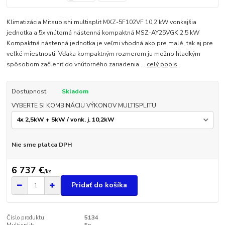
Klimatizácia Mitsubishi multisplit MXZ-5F102VF 10,2 kW vonkajšia
jednotka a 5x vnútorná nástenná kompaktná MSZ-AY25VGK 2,5 kW
Kompaktná nástenná jednotka je veľmi vhodná ako pre malé, tak aj pre
veľké miestnosti. Vďaka kompaktným rozmerom ju možno hladkým
spôsobom začleniť do vnútorného zariadenia ...
celý popis
Dostupnosť
Skladom
VYBERTE SI KOMBINÁCIU VÝKONOV MULTISPLITU
Nie sme platca DPH
6 737 €
/
ks
Pridať do košíka
Číslo produktu:
5134