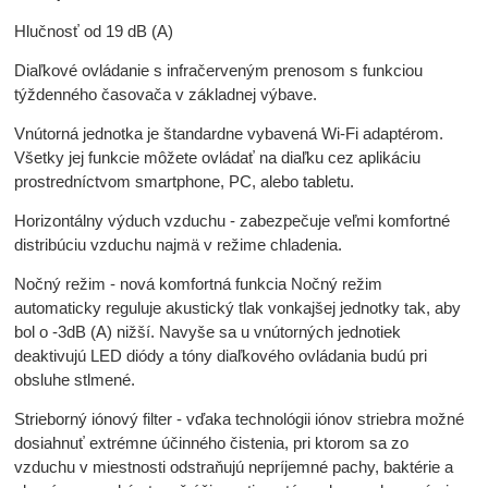
Hlučnosť od 19 dB (A)
Diaľkové ovládanie s infračerveným prenosom s funkciou
týždenného časovača v základnej výbave.
Vnútorná jednotka je štandardne vybavená Wi-Fi adaptérom.
Všetky jej funkcie môžete ovládať na diaľku cez aplikáciu
prostredníctvom smartphone, PC, alebo tabletu.
Horizontálny výduch vzduchu - zabezpečuje veľmi komfortné
distribúciu vzduchu najmä v režime chladenia.
Nočný režim - nová komfortná funkcia Nočný režim
automaticky reguluje akustický tlak vonkajšej jednotky tak, aby
bol o -3dB (A) nižší. Navyše sa u vnútorných jednotiek
deaktivujú LED diódy a tóny diaľkového ovládania budú pri
obsluhe stlmené.
Strieborný iónový filter - vďaka technológii iónov striebra možné
dosiahnuť extrémne účinného čistenia, pri ktorom sa zo
vzduchu v miestnosti odstraňujú nepríjemné pachy, baktérie a