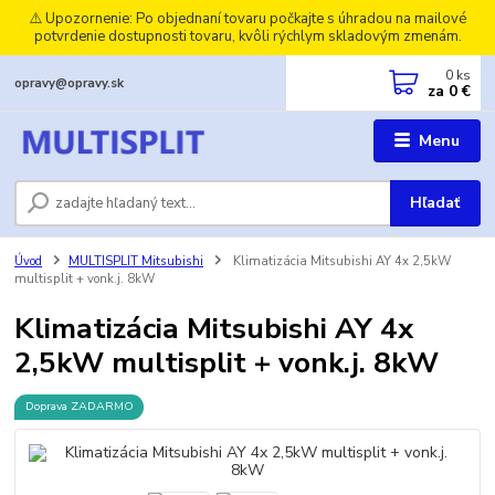
⚠️ Upozornenie: Po objednaní tovaru počkajte s úhradou na mailové
potvrdenie dostupnosti tovaru, kvôli rýchlym skladovým zmenám.
0
ks
opravy@opravy.sk
za
0 €
Menu
Hľadať
Úvod
MULTISPLIT Mitsubishi
Klimatizácia Mitsubishi AY 4x 2,5kW
multisplit + vonk.j. 8kW
Klimatizácia Mitsubishi AY 4x
2,5kW multisplit + vonk.j. 8kW
Doprava ZADARMO