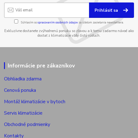
Prihlásiť sa
Súhlasím so
spracovaním osobných údajov
za účelom zasielania newslettera.
Exkluzívne dostanete zvýhodnenú ponuku so zľavou a k tomu zadarmo návod ako
dostať z klimatizácie vždy čistý vzduch.
Informácie pre zákazníkov
Obhliadka zdarma
Cenová ponuka
Montáž klimatizácie v bytoch
Servis klimatizácie
Obchodné podmienky
Kontakty