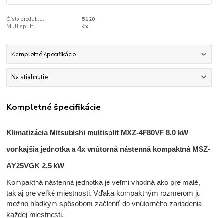
Číslo produktu:
5120
Multisplit:
4x
Kompletné špecifikácie
Na stiahnutie
Kompletné špecifikácie
Klimatizácia Mitsubishi multisplit MXZ-4F80VF 8,0 kW
vonkajšia jednotka a 4
x vnútorná nástenná kompaktná MSZ-
AY25VGK 2,5 kW
Kompaktná nástenná jednotka je veľmi vhodná ako pre malé,
tak aj pre veľké miestnosti. Vďaka kompaktným rozmerom ju
možno hladkým spôsobom začleniť do vnútorného zariadenia
každej miestnosti.