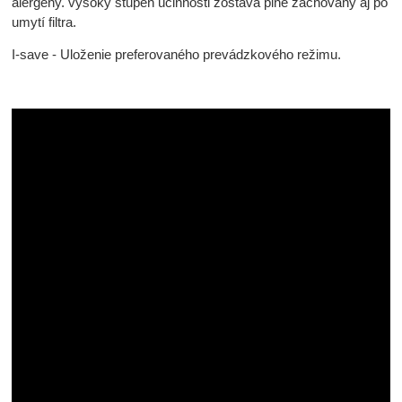
alergény. vysoký stupeň účinnosti zostáva plne zachovaný aj po
umytí filtra.
I-save - Uloženie preferovaného prevádzkového režimu.