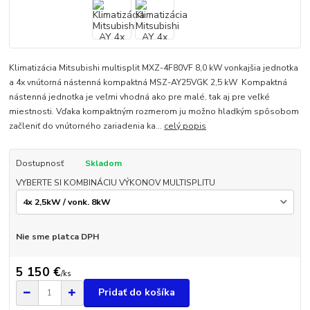
Klimatizácia Mitsubishi multisplit MXZ-4F80VF 8,0 kW vonkajšia jednotka
a 4x vnútorná nástenná kompaktná MSZ-AY25VGK 2,5 kW Kompaktná
nástenná jednotka je veľmi vhodná ako pre malé, tak aj pre veľké
miestnosti. Vďaka kompaktným rozmerom ju možno hladkým spôsobom
začleniť do vnútorného zariadenia ka...
celý popis
Dostupnosť
Skladom
VYBERTE SI KOMBINÁCIU VÝKONOV MULTISPLITU
Nie sme platca DPH
5 150 €
/
ks
Pridať do košíka