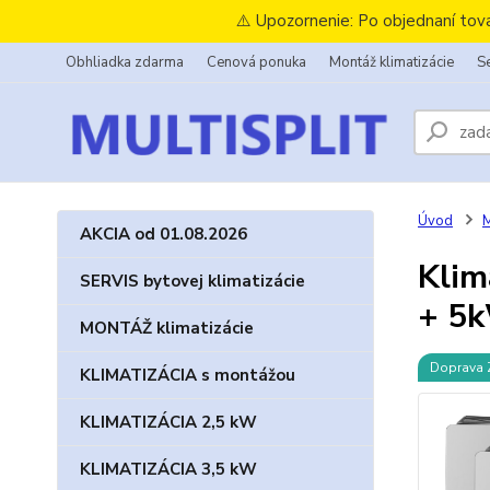
⚠️ Upozornenie: Po objednaní tov
Obhliadka zdarma
Cenová ponuka
Montáž klimatizácie
Se
Úvod
AKCIA od 01.08.2026
Klim
SERVIS bytovej klimatizácie
+ 5k
MONTÁŽ klimatizácie
Doprava
KLIMATIZÁCIA s montážou
KLIMATIZÁCIA 2,5 kW
KLIMATIZÁCIA 3,5 kW