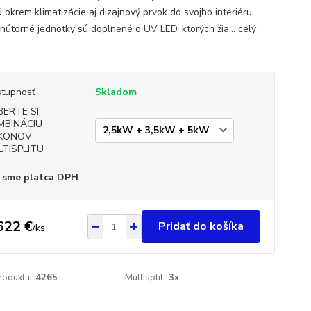
 okrem klimatizácie aj dizajnový prvok do svojho interiéru.
nútorné jednotky sú doplnené o UV LED, ktorých žia...
celý
tupnosť
Skladom
BERTE SI
MBINÁCIU
KONOV
LTISPLITU
 sme platca DPH
622 €
Pridať do košíka
/
ks
roduktu:
4265
Multisplit:
3x