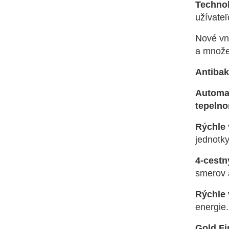
Technol
užívateľ
Nové vn
a množen
Antibakt
Automat
tepeln
Rýchle 
jednotky
4-cestn
smerov a
Rýchle 
energie.
Gold F