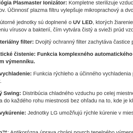
ógia Plasmaster Ionizátor:
Kompletne sterilizuje vzduc
ov. Účinnosť plazma filtru vylepšuje mikroprachový a dvojit
útorné jednotky sú doplnené o
UV LED
, ktorých žiareni
iu vírusov a bakterií, čím vytvára čistý a svieži prúd vz
eriálny filter:
Dvojitý ochranný filter zachytáva častice
ické čistenie: Funkcia komplexného automatického či
om výmenníku.
vychladenie:
Funkcia rýchleho a účinného vychladenia p
.
ý Swing:
Distribúcia chladného vzduchu po celej miestn
 do každého rohu miestnosti bez ohľadu na to, kde je kl
vykúrenie:
Jednotky LG umožňujú rýchle kúrenie v miestn
in™
: Antikorózna úprava chráni povrch tepelného výme