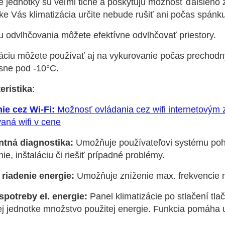
 jednotky sú veľmi tiché a poskytujú možnosť ďalšieho zn
e Vás klimatizácia určite nebude rušiť ani počas spánku
u odvlhčovania môžete efektívne odvlhčovať priestory.
záciu môžete používať aj na vykurovanie počas prechodn
sne pod -10°C.
eristika
:
ie cez Wi-Fi:
Možnosť ovládania cez wifi internetovým 
aná wifi v cene
entná diagnostika:
Umožňuje používateľovi systému poh
ie, inštaláciu či riešiť prípadné problémy.
 riadenie energie:
Umožňuje zníženie max. frekvencie m
 spotreby el. energie:
Panel klimatizácie po stlačení tl
j jednotke množstvo použitej energie. Funkcia pomáha u