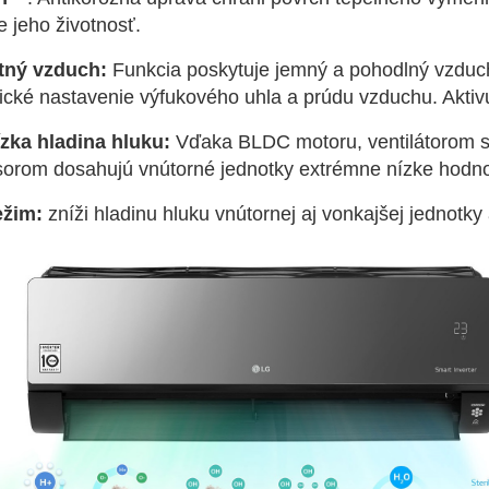
e jeho životnosť.
tný vzduch:
Funkcia poskytuje jemný a pohodlný vzduch
cké nastavenie výfukového uhla a prúdu vzduchu. Aktivu
ízka hladina hluku:
Vďaka BLDC motoru, ventilátorom s
orom dosahujú vnútorné jednotky extrémne nízke hodno
ežim:
zníži hladinu hluku vnútornej aj vonkajšej jednotky