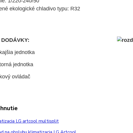
ie: 1/220-240/50
ené ekologické chladivo typu: R32
 DODÁVKY:
kajšia jednotka
torná jednotka
ľkový ovládač
ahnutie
tizacia LG artcool multisplit
 na obsluhu klimatizacia LG Artcool