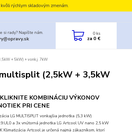
, kvôli rýchlym skladovým zmenám.
e si rady? Napíšte nám.
0
ks
za
0 €
vy@opravy.sk
 3,5kW + 5kW) + vonk.j. 7kW
 multisplit (2,5kW + 3,5kW
KLIKNITE KOMBINÁCIU VÝKONOV
NOTIEK PRI CENE
izácia LG MULTISPLIT vonkajšia jednotka (5,3 kW)
.UL0 a 3x vnútorná jednotka LG Artcool UV nano 2,5 kW
 Klimatizácia Artcool je určená najmä zákazníkom, ktorí