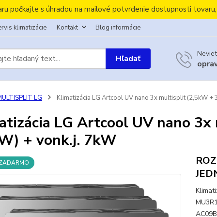
aru počkajte s úhradou na mailové potvrdenie dostupnosti tovaru
rvis klimatizácie
Kontakt
Blog informácie
Neviet
Hľadať
opra
MULTISPLIT LG
Klimatizácia LG Artcool UV nano 3x multisplit (2,5kW +
atizácia LG Artcool UV nano 3x
W) + vonk.j. 7kW
ROZ
 ZADARMO
JED
Klimat
MU3R19
AC09BK