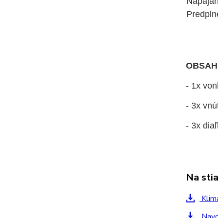
Napájan
Predpln
OBSAH
- 1x von
- 3x vnú
- 3x dia
Na sti
Klima
Navod