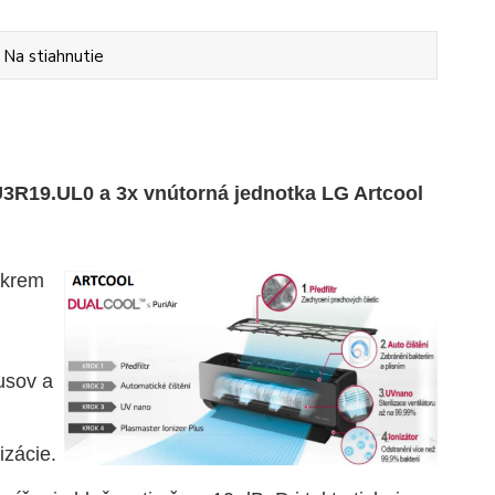
Na stiahnutie
U3R19.UL0 a 3x vnútorná jednotka LG Artcool
okrem
rusov a
izácie.