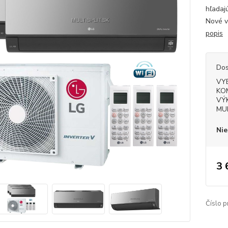
hľadajú
Nové v
popis
Dos
VY
KO
VÝ
MU
Nie
3 
Číslo p