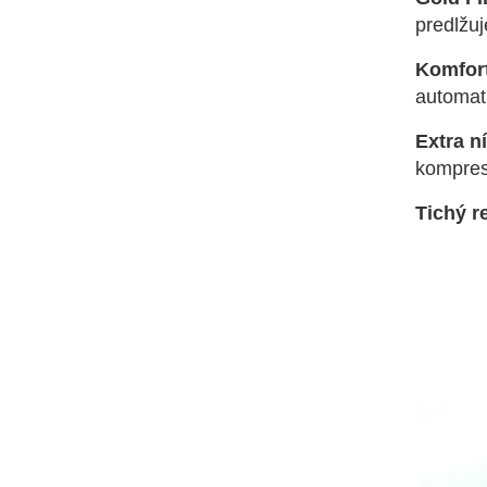
predlžuj
Komfor
automati
Extra n
kompres
Tichý r