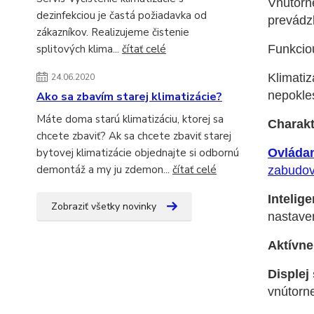
Vnútorné
dezinfekciou je častá požiadavka od
prevádzk
zákazníkov. Realizujeme čistenie
Funkcio
splitových klima...
čítať celé
Klimati
24.06.2020
nepokle
Ako sa zbavím starej klimatizácie?
Máte doma starú klimatizáciu, ktorej sa
Charakt
chcete zbaviť? Ak sa chcete zbaviť starej
Ovládan
bytovej klimatizácie objednajte si odbornú
demontáž a my ju zdemon...
čítať celé
zabudov
Intelig
Zobraziť všetky novinky
nastaven
Aktívne
Displej
vnútorne