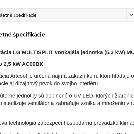
etné špecifikácie
tné špecifikácie
zácia LG MULTISPLIT vonkajšia jednotka (5,3 kW) M
o 2,5 kW AC09BK
ácia Artcool je určená najmä zákazníkom, ktorí hľadajú 
ácie aj dizajnový prvok do svojho interiéru.
útorné jednotky sú doplnené o UV LED, ktorých žiarenie
 sterilizuje ventilátor a zabraňuje vzniku a množeniu ví
.
rová technológia zabezpečí hospodárnu prevádzku klimat