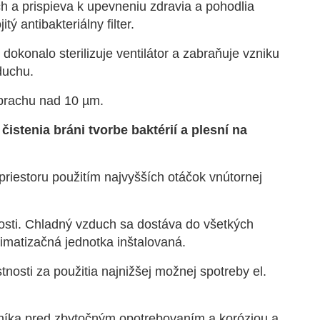
h a prispieva k upevneniu zdravia a pohodlia
ý antibakteriálny filter.
e dokonalo sterilizuje ventilátor a zabraňuje vzniku
duchu.
 prachu nad 10 µm.
stenia bráni tvorbe baktérií a plesní na
riestoru použitím najvyšších otáčok vnútornej
osti. Chladný vzduch sa dostáva do všetkých
imatizačná jednotka inštalovaná.
osti za použitia najnižšej možnej spotreby el.
nníka pred zbytočným opotrebovaním a koróziou a