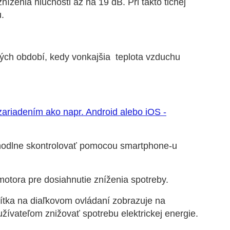
íženia hlučnosti až na 19 dB. Pri takto tichej
.
ých období, kedy vonkajšia teplota vzduchu
zariadením ako napr. Android alebo iOS -
odlne skontrolovať pomocou smartphone-u
otora pre dosiahnutie zníženia spotreby.
ačítka na diaľkovom ovládaní zobrazuje na
žívateľom znižovať spotrebu elektrickej energie.