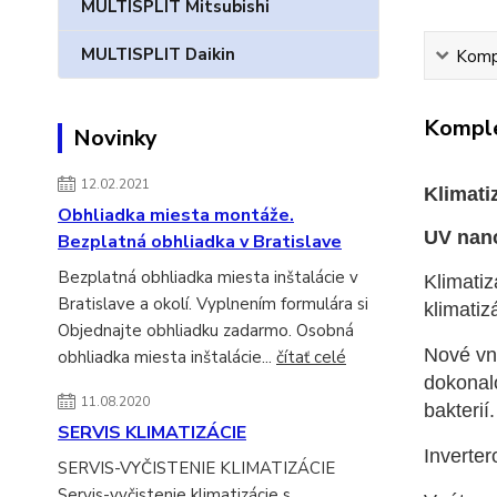
MULTISPLIT Mitsubishi
MULTISPLIT Daikin
Kompl
Komple
Novinky
12.02.2021
Klimati
Obhliadka miesta montáže.
UV nan
Bezplatná obhliadka v Bratislave
Bezplatná obhliadka miesta inštalácie v
Klimatiz
Bratislave a okolí. Vyplnením formulára si
klimatiz
Objednajte obhliadku zadarmo. Osobná
Nové vn
obhliadka miesta inštalácie...
čítať celé
dokonalo
11.08.2020
bakterií
SERVIS KLIMATIZÁCIE
Inverte
SERVIS-VYČISTENIE KLIMATIZÁCIE
Servis-vyčistenie klimatizácie s