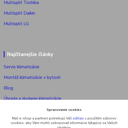
Multisplit Toshiba
Multisplit Daikin
Multisplit LG
Najčítanejšie články
Servis klimatizácie
Montáž klimatizácie v bytoch
Blog
Úhrada a dodanie klimatizácie
Povolenie na montáž klimatizácie
Spracovanie cookies
Náš e-shop a partneri potrebujú Váš
súhlas
s použitím súborov
Výkon vonkajšej jed. multisplitu
cookies, aby Vám mohli zobrazovať informácie týkajúce sa Vašich
záujmov.