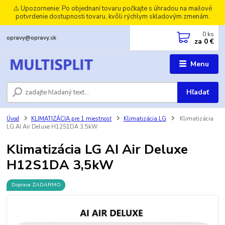
⚠️ Upozornenie: Po objednaní tovaru počkajte s úhradou na mailové
potvrdenie dostupnosti tovaru, kvôli rýchlym skladovým zmenám.
0
ks
opravy@opravy.sk
za
0 €
Menu
Hľadať
Úvod
KLIMATIZÁCIA pre 1 miestnosť
Klimatizácia LG
Klimatizácia
LG AI Air Deluxe H12S1DA 3,5kW
Klimatizácia LG AI Air Deluxe
H12S1DA 3,5kW
Doprava ZADARMO