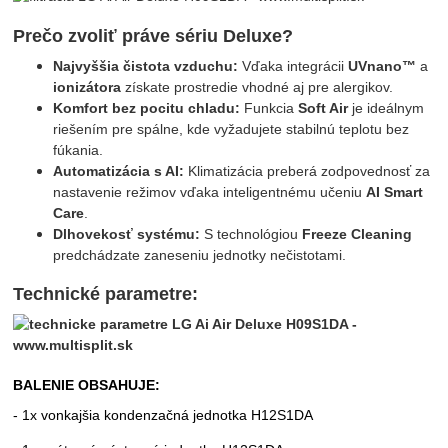
Prečo zvoliť práve sériu Deluxe?
Najvyššia čistota vzduchu:
Vďaka integrácii
UVnano™
a
ionizátora
získate prostredie vhodné aj pre alergikov.
Komfort bez pocitu chladu:
Funkcia
Soft Air
je ideálnym
riešením pre spálne, kde vyžadujete stabilnú teplotu bez
fúkania.
Automatizácia s AI:
Klimatizácia preberá zodpovednosť za
nastavenie režimov vďaka inteligentnému učeniu
AI Smart
Care
.
Dlhovekosť systému:
S technológiou
Freeze Cleaning
predchádzate zaneseniu jednotky nečistotami.
Technické parametre:
BALENIE OBSAHUJE:
- 1x vonkajšia kondenzačná jednotka H12S1DA