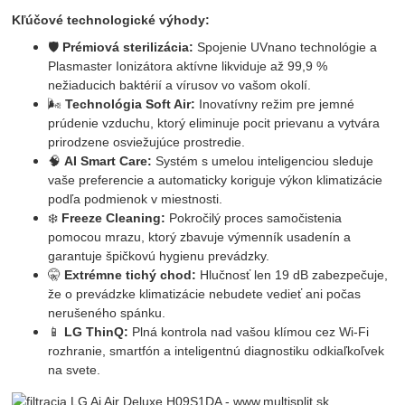
Kľúčové technologické výhody:
🛡️
Prémiová sterilizácia:
Spojenie UVnano technológie a
Plasmaster Ionizátora aktívne likviduje až 99,9 %
nežiaducich baktérií a vírusov vo vašom okolí.
🌬️
Technológia Soft Air:
Inovatívny režim pre jemné
prúdenie vzduchu, ktorý eliminuje pocit prievanu a vytvára
prirodzene osviežujúce prostredie.
🧠
AI Smart Care:
Systém s umelou inteligenciou sleduje
vaše preferencie a automaticky koriguje výkon klimatizácie
podľa podmienok v miestnosti.
❄️
Freeze Cleaning:
Pokročilý proces samočistenia
pomocou mrazu, ktorý zbavuje výmenník usadenín a
garantuje špičkovú hygienu prevádzky.
🤫
Extrémne tichý chod:
Hlučnosť len 19 dB zabezpečuje,
že o prevádzke klimatizácie nebudete vedieť ani počas
nerušeného spánku.
📱
LG ThinQ:
Plná kontrola nad vašou klímou cez Wi-Fi
rozhranie, smartfón a inteligentnú diagnostiku odkiaľkoľvek
na svete.