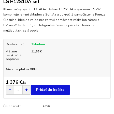
LG H12S1DA set
Klimatizačný systém LG AI Air Deluxe H12S1DA s výkonom 3,5 kW
kombinuje jemné chladenie Soft Air a pokročilé samočistenie Freeze
Cleaning. Ideálna voľba pre zdravú domácnosť vďaka ionizátoru a
UVnano™ technológii. Inteligentné riešenie pre váš interiér na
multisplit.sk.
celý popis
Dostupnosť
Skladom
Vrátane
11,88 €
recyklačného
poplatku
Nie sme platca DPH
1 376 €
/
ks
Pridať do košíka
Číslo produktu:
4056