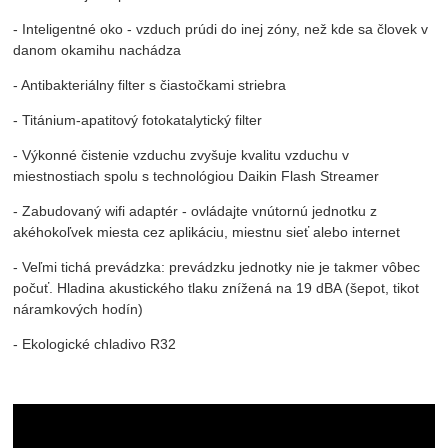
- Inteligentné oko - vzduch prúdi do inej zóny, než kde sa človek v
danom okamihu nachádza
- Antibakteriálny filter s čiastočkami striebra
- Titánium-apatitový fotokatalytický filter
- Výkonné čistenie vzduchu zvyšuje kvalitu vzduchu v
miestnostiach spolu s technológiou Daikin Flash Streamer
- Zabudovaný wifi adaptér - ovládajte vnútornú jednotku z
akéhokoľvek miesta cez aplikáciu, miestnu sieť alebo internet
- Veľmi tichá prevádzka: prevádzku jednotky nie je takmer vôbec
počuť. Hladina akustického tlaku znížená na 19 dBA (šepot, tikot
náramkových hodín)
- Ekologické chladivo R32