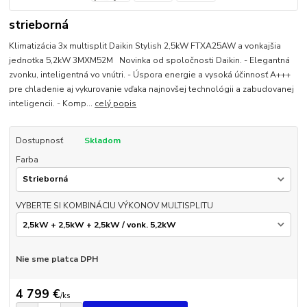
strieborná
Klimatizácia 3x multisplit Daikin Stylish 2,5kW FTXA25AW a vonkajšia
jednotka 5,2kW 3MXM52M Novinka od spoločnosti Daikin. - Elegantná
zvonku, inteligentná vo vnútri. - Úspora energie a vysoká účinnosť A+++
pre chladenie aj vykurovanie vďaka najnovšej technológii a zabudovanej
inteligencii. - Komp...
celý popis
Dostupnosť
Skladom
Farba
VYBERTE SI KOMBINÁCIU VÝKONOV MULTISPLITU
Nie sme platca DPH
4 799 €
/
ks