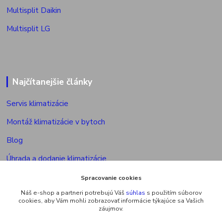
Multisplit Daikin
Multisplit LG
Najčítanejšie články
Servis klimatizácie
Montáž klimatizácie v bytoch
Blog
Úhrada a dodanie klimatizácie
Povolenie na montáž klimatizácie
Spracovanie cookies
Náš e-shop a partneri potrebujú Váš
súhlas
s použitím súborov
Výkon vonkajšej jed. multisplitu
cookies, aby Vám mohli zobrazovať informácie týkajúce sa Vašich
záujmov.