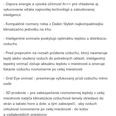
- Úspora energie a vysoká účinnosť A+++ pre chladenie aj
vykurovanie vďaka najnovšej technológii a zabudovanej
inteligencii.
- Kompaktné rozmery robia z Daikin Stylish najkompaktnejšiu
klimatizačnú jednotku na trhu
- Inteligentné snímače poskytujú optimálnu teplotu a distribúciu
vzduchu
- Pred prepnutím na rozsah prúdenia vzduchu, ktorý nasmeruje
teplý alebo studený vzduch do potrebných oblastí, inteligentný
tepelný snímač zisťuje aktuálnu teplotu v miestnosti a smeruje
fúkanie vzduchu rovnomerne po celej miestnosti
- Grid Eye snímač - presmeruje vyfukovaný prúd vzduchu mimo
osôb
- 3D prúdenie – pre zabezpečenie rovnomernej teploty v celej
miestnosti natáča klimatizácia vzduchové lamely striedavo do
strán a takisto hore a dole, a tým zabezpečí, aby vzduch
cirkuloval rovnomerne po celej miestnosti - do kútov
a vzdialenejších priestorov