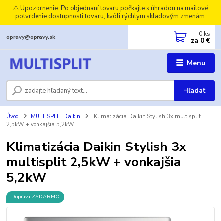
⚠️ Upozornenie: Po objednaní tovaru počkajte s úhradou na mailové
potvrdenie dostupnosti tovaru, kvôli rýchlym skladovým zmenám.
0
ks
opravy@opravy.sk
za
0 €
Menu
Hľadať
Úvod
MULTISPLIT Daikin
Klimatizácia Daikin Stylish 3x multisplit
2,5kW + vonkajšia 5,2kW
Klimatizácia Daikin Stylish 3x
multisplit 2,5kW + vonkajšia
5,2kW
Doprava ZADARMO