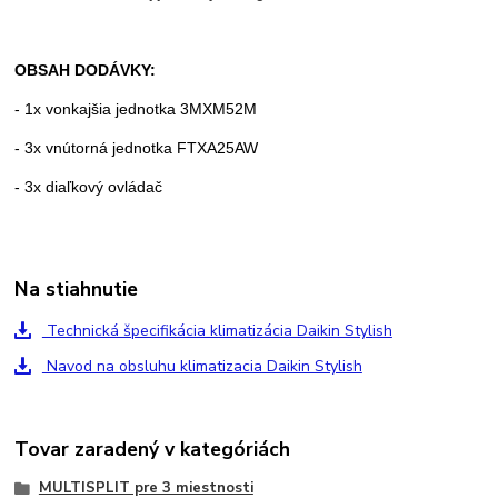
OBSAH DODÁVKY:
- 1x vonkajšia jednotka 3MXM52M
- 3x vnútorná jednotka FTXA25AW
- 3x diaľkový ovládač
Na stiahnutie
Technická špecifikácia klimatizácia Daikin Stylish
Navod na obsluhu klimatizacia Daikin Stylish
Tovar zaradený v kategóriách
MULTISPLIT pre 3 miestnosti