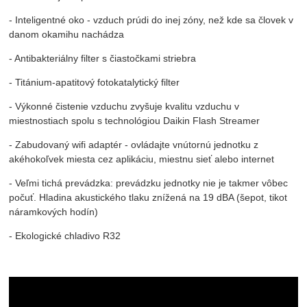
- Inteligentné oko - vzduch prúdi do inej zóny, než kde sa človek v
danom okamihu nachádza
- Antibakteriálny filter s čiastočkami striebra
- Titánium-apatitový fotokatalytický filter
- Výkonné čistenie vzduchu zvyšuje kvalitu vzduchu v
miestnostiach spolu s technológiou Daikin Flash Streamer
- Zabudovaný wifi adaptér - ovládajte vnútornú jednotku z
akéhokoľvek miesta cez aplikáciu, miestnu sieť alebo internet
- Veľmi tichá prevádzka: prevádzku jednotky nie je takmer vôbec
počuť. Hladina akustického tlaku znížená na 19 dBA (šepot, tikot
náramkových hodín)
- Ekologické chladivo R32