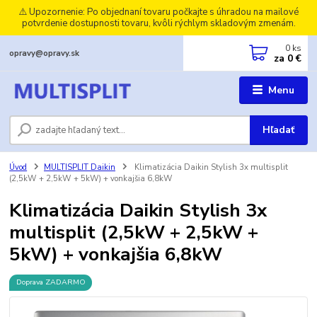
⚠️ Upozornenie: Po objednaní tovaru počkajte s úhradou na mailové
potvrdenie dostupnosti tovaru, kvôli rýchlym skladovým zmenám.
0
ks
opravy@opravy.sk
za
0 €
Menu
Hľadať
Úvod
MULTISPLIT Daikin
Klimatizácia Daikin Stylish 3x multisplit
(2,5kW + 2,5kW + 5kW) + vonkajšia 6,8kW
Klimatizácia Daikin Stylish 3x
multisplit (2,5kW + 2,5kW +
5kW) + vonkajšia 6,8kW
Doprava ZADARMO