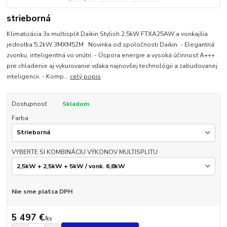
strieborná
Klimatizácia 3x multisplit Daikin Stylish 2,5kW FTXA25AW a vonkajšia
jednotka 5,2kW 3MXM52M Novinka od spoločnosti Daikin. - Elegantná
zvonku, inteligentná vo vnútri. - Úspora energie a vysoká účinnosť A+++
pre chladenie aj vykurovanie vďaka najnovšej technológii a zabudovanej
inteligencii. - Komp...
celý popis
Dostupnosť
Skladom
Farba
VYBERTE SI KOMBINÁCIU VÝKONOV MULTISPLITU
Nie sme platca DPH
5 497 €
/
ks