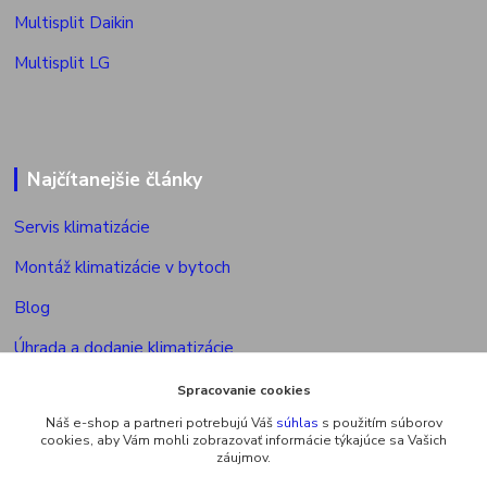
Multisplit Daikin
Multisplit LG
Najčítanejšie články
Servis klimatizácie
Montáž klimatizácie v bytoch
Blog
Úhrada a dodanie klimatizácie
Povolenie na montáž klimatizácie
Spracovanie cookies
Náš e-shop a partneri potrebujú Váš
súhlas
s použitím súborov
Výkon vonkajšej jed. multisplitu
cookies, aby Vám mohli zobrazovať informácie týkajúce sa Vašich
záujmov.