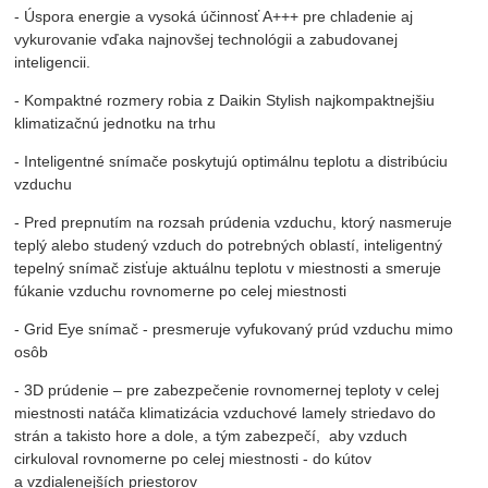
- Úspora energie a vysoká účinnosť A+++ pre chladenie aj
vykurovanie vďaka najnovšej technológii a zabudovanej
inteligencii.
- Kompaktné rozmery robia z Daikin Stylish najkompaktnejšiu
klimatizačnú jednotku na trhu
- Inteligentné snímače poskytujú optimálnu teplotu a distribúciu
vzduchu
- Pred prepnutím na rozsah prúdenia vzduchu, ktorý nasmeruje
teplý alebo studený vzduch do potrebných oblastí, inteligentný
tepelný snímač zisťuje aktuálnu teplotu v miestnosti a smeruje
fúkanie vzduchu rovnomerne po celej miestnosti
- Grid Eye snímač - presmeruje vyfukovaný prúd vzduchu mimo
osôb
- 3D prúdenie – pre zabezpečenie rovnomernej teploty v celej
miestnosti natáča klimatizácia vzduchové lamely striedavo do
strán a takisto hore a dole, a tým zabezpečí, aby vzduch
cirkuloval rovnomerne po celej miestnosti - do kútov
a vzdialenejších priestorov