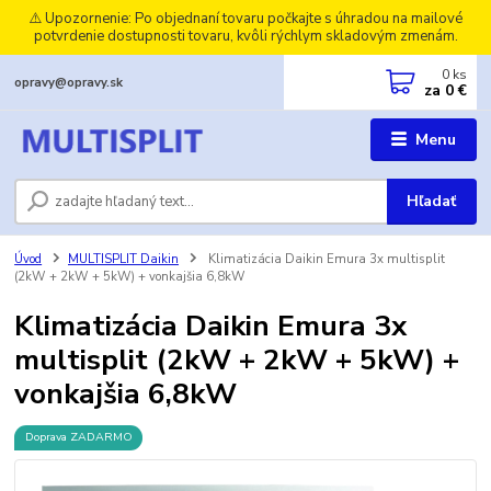
⚠️ Upozornenie: Po objednaní tovaru počkajte s úhradou na mailové
potvrdenie dostupnosti tovaru, kvôli rýchlym skladovým zmenám.
0
ks
opravy@opravy.sk
za
0 €
Menu
Hľadať
Úvod
MULTISPLIT Daikin
Klimatizácia Daikin Emura 3x multisplit
(2kW + 2kW + 5kW) + vonkajšia 6,8kW
Klimatizácia Daikin Emura 3x
multisplit (2kW + 2kW + 5kW) +
vonkajšia 6,8kW
Doprava ZADARMO