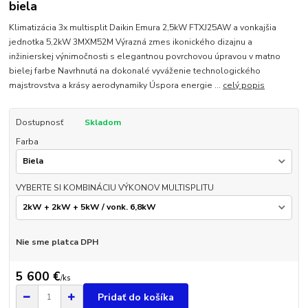
biela
Klimatizácia 3x multisplit Daikin Emura 2,5kW FTXJ25AW a vonkajšia
jednotka 5,2kW 3MXM52M Výrazná zmes ikonického dizajnu a
inžinierskej výnimočnosti s elegantnou povrchovou úpravou v matno
bielej farbe Navrhnutá na dokonalé vyváženie technologického
majstrovstva a krásy aerodynamiky Úspora energie ...
celý popis
Dostupnosť
Skladom
Farba
VYBERTE SI KOMBINÁCIU VÝKONOV MULTISPLITU
Nie sme platca DPH
5 600 €
/
ks
Pridať do košíka