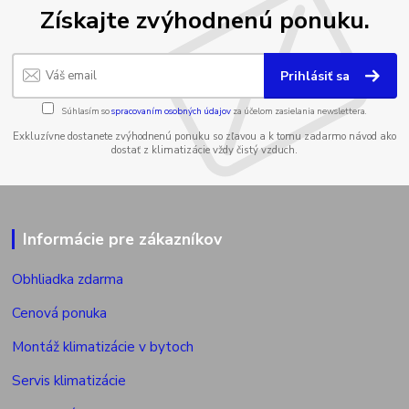
Získajte zvýhodnenú ponuku.
Prihlásiť sa
Súhlasím so
spracovaním osobných údajov
za účelom zasielania newslettera.
Exkluzívne dostanete zvýhodnenú ponuku so zľavou a k tomu zadarmo návod ako
dostať z klimatizácie vždy čistý vzduch.
Informácie pre zákazníkov
Obhliadka zdarma
Cenová ponuka
Montáž klimatizácie v bytoch
Servis klimatizácie