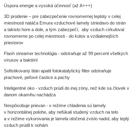
Úspora energie a vysoká účinnosť (až A+++)
3D prúdenie – pre zabezpečenie rovnomernej teploty v celej
miestnosti natáča Emura vzduchové lamely striedavo do strán
a takisto hore a dole, a tým zabezpečí, aby vzduch cirkuloval
rovnomerne po celej miestnosti - do kútov a vzdialenejších
priestorov
Flash streamer technológia - odstraňuje až 99 percent všetkých
vírusov a baktérií
Sofistikovaný titán apatit fotokatalytický filter odstraňuje
prachové, peľové častice a pachy
Inteligentné oko - vzduch prúdi do inej zóny, než kde sa človek v
danom okamihu nachádza
Nespôsobuje prievan - v režime chladenia sú lamely
v horizontálnej polohe, aby nefúkali studený vzduch na telo
a v režime vykurovania je lamela otočená zvislo nadol, aby teplý
vzduch prúdil k nohám