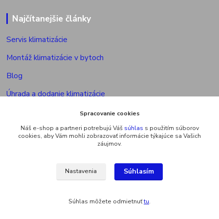
Najčítanejšie články
Servis klimatizácie
Montáž klimatizácie v bytoch
Blog
Úhrada a dodanie klimatizácie
Povolenie na montáž klimatizácie
Spracovanie cookies
Náš e-shop a partneri potrebujú Váš
súhlas
s použitím súborov
Výkon vonkajšej jed. multisplitu
cookies, aby Vám mohli zobrazovať informácie týkajúce sa Vašich
záujmov.
Súhlasím
Nastavenia
Upravit sběr cookies.
Súhlas môžete odmietnuť
tu
.
Vytvorené na
Eshop-rychlo.sk