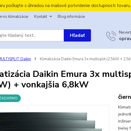
aru počkajte s úhradou na mailové potvrdenie dostupnosti tovaru
rvis klimatizácie
Kontakt
Blog informácie
Neviet
Hľadať
opra
ULTISPLIT Daikin
Klimatizácia Daikin Emura 3x multisplit (2,5kW + 2,
atizácia Daikin Emura 3x multis
W) + vonkajšia 6,8kW
čier
 ZADARMO
Klimat
jednot
inžini
bielej