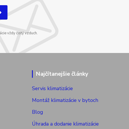
cie vždy čistý vzduch.
Najčítanejšie články
Servis klimatizácie
Montáž klimatizácie v bytoch
Blog
Úhrada a dodanie klimatizácie