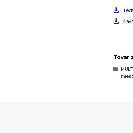
Techn
Navod
Tovar 
MULTI
miest