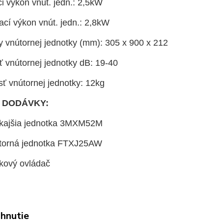
i výkon vnút. jedn.: 2,5kW
ací výkon vnút. jedn.: 2,8kW
 vnútornej jednotky (mm): 305 x 900 x 212
ť vnútornej jednotky dB: 19-40
ť vnútornej jednotky: 12kg
 DODÁVKY:
nkajšia jednotka 3MXM52M
útorná jednotka FTXJ25AW
ľkový ovládač
ahnutie