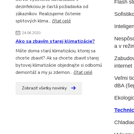
Flash st
dezinfekciou je častá požiadavka od
zákazníkov. Realizujeme čistenie
Sofistik
splitových klima...
čítať celé
Intelig
24.06.2020
Nespôsob
Ako sa zbavím starej klimatizácie?
a v reži
Máte doma starú klimatizáciu, ktorej sa
chcete zbaviť? Ak sa chcete zbaviť starej
Zabudova
bytovej klimatizácie objednajte si odbornú
internet
demontáž a my ju zdemon...
čítať celé
Veľmi ti
dBA (še
Zobraziť všetky novinky
Ekologi
Technic
Chladiac