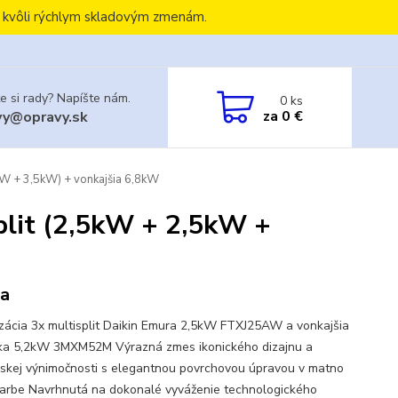
, kvôli rýchlym skladovým zmenám.
e si rady? Napíšte nám.
0
ks
za
0 €
vy@opravy.sk
5kW + 3,5kW) + vonkajšia 6,8kW
plit (2,5kW + 2,5kW +
na
izácia 3x multisplit Daikin Emura 2,5kW FTXJ25AW a vonkajšia
ka 5,2kW 3MXM52M Výrazná zmes ikonického dizajnu a
erskej výnimočnosti s elegantnou povrchovou úpravou v matno
 farbe Navrhnutá na dokonalé vyváženie technologického