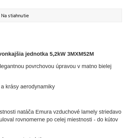
Na stiahnutie
a vonkajšia jednotka 5,2kW 3MXM52M
elegantnou povrchovou úpravou v matno bielej
 a krásy aerodynamiky
estnosti natáča Emura vzduchové lamely striedavo
uloval rovnomerne po celej miestnosti - do kútov