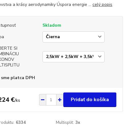
ovstva a krásy aerodynamiky Úspora energie ...
celý popis
tupnosť
Skladom
ba
BERTE SI
MBINÁCIU
KONOV
LTISPLITU
 sme platca DPH
224 €
Pridať do košíka
/
ks
roduktu:
6334
Multisplit:
3x