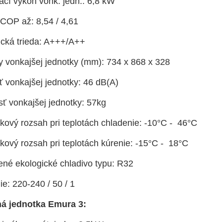
ací výkon vonk. jedn.: 6,8 kW
OP až: 8,54 / 4,61
ická trieda: A+++/A++
 vonkajšej jednotky (mm): 734 x 868 x 328
 vonkajšej jednotky: 46 dB(A)
ť vonkajšej jednotky: 57kg
kový rozsah pri teplotách chladenie: -10°C - 46°C
kový rozsah pri teplotách kúrenie: -15°C - 18°C
ené ekologické chladivo typu: R32
e: 220-240 / 50 / 1
á jednotka Emura 3
: