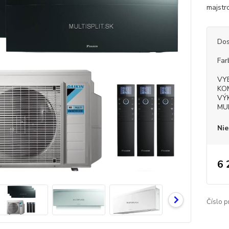
majstr
Dos
Far
VY
KO
VÝ
MU
Nie
6 
Číslo p