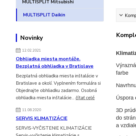
MULTISPLIT Mitsubishi
MULTISPLIT Daikin
Kompl
Komple
Novinky
12.02.2021
Klimati
Obhliadka miesta montáže.
Výrazná
Bezplatná obhliadka v Bratislave
farbe
Bezplatná obhliadka miesta inštalácie v
Bratislave a okolí. Vyplnením formulára si
Navrhnu
Objednajte obhliadku zadarmo. Osobná
Úspora 
obhliadka miesta inštalácie...
čítať celé
3D prúd
11.08.2020
do strán
SERVIS KLIMATIZÁCIE
a vzdial
SERVIS-VYČISTENIE KLIMATIZÁCIE
Servis-vyčistenie klimatizácie s