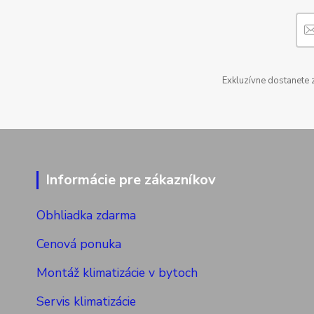
Exkluzívne dostanete 
Informácie pre zákazníkov
Obhliadka zdarma
Cenová ponuka
Montáž klimatizácie v bytoch
Servis klimatizácie