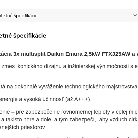
etné špecifikácie
tné špecifikácie
zácia 3x multisplit Daikin Emura 2,5kW FTXJ25AW 
 zmes ikonického dizajnu a inžinierskej výnimočnosti s 
tá na dokonalé vyváženie technologického majstrovstva
energie a vysoká účinnosť (až A+++)
enie – pre zabezpečenie rovnomernej teploty v celej mi
 a takisto hore a dole, a tým zabezpečí, aby vzduch cirk
enejších priestorov