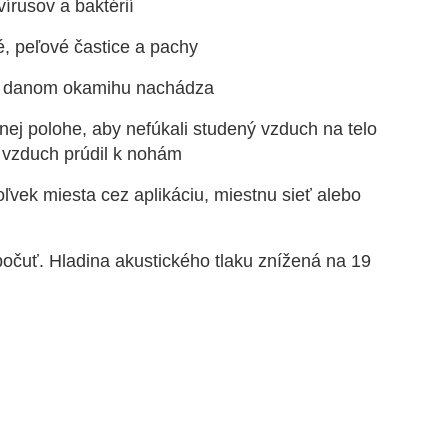
írusov a baktérií
vé, peľové častice a pachy
k v danom okamihu nachádza
nej polohe, aby nefúkali studený vzduch na telo
ý vzduch prúdil k nohám
ľvek miesta cez aplikáciu, miestnu sieť alebo
počuť. Hladina akustického tlaku znížená na 19