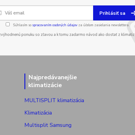
Prihlásiť sa
Súhlasím so
spracovaním osobných údajov
za účelom zasielania newslettera.
zvýhodnenú ponuku so zľavou a k tomu zadarmo návod ako dostať z klimatizá
Najpredávanejšie
klimatizácie
MULTISPLIT klimatizácia
Klimatizácia
Multisplit Samsung