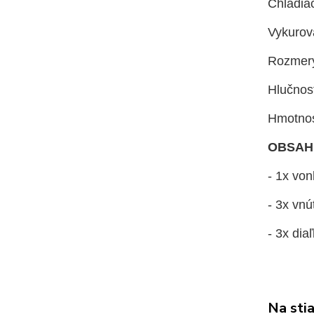
Chladiac
Vykurov
Rozmery
Hlučnos
Hmotnos
OBSAH
- 1x vo
- 3x vn
- 3x dia
Na sti