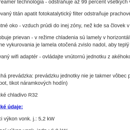
reamer technológia - odstraňuje až 99 percent všetkých v
ovaný titán apatit fotokatalytický filter odstraňuje pracho
entné oko - vzduch prúdi do inej zóny, než kde sa člove
uje prievan - v režime chladenia sú lamely v horizontál
me vykurovania je lamela otočená zvislo nadol, aby tepl
ný wifi adaptér - ovládajte vnútornú jednotku z akéhoko
chá prevádzka: prevádzku jednotky nie je takmer vôbec 
pot, tikot náramkových hodín)
cké chladivo R32
ké údaje:
i výkon vonk. j.: 5,2 kW