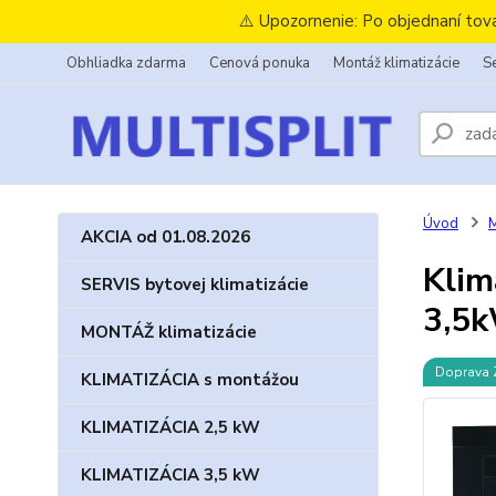
⚠️ Upozornenie: Po objednaní tov
Obhliadka zdarma
Cenová ponuka
Montáž klimatizácie
Se
Úvod
M
AKCIA od 01.08.2026
Klim
SERVIS bytovej klimatizácie
3,5k
MONTÁŽ klimatizácie
Doprava
KLIMATIZÁCIA s montážou
KLIMATIZÁCIA 2,5 kW
KLIMATIZÁCIA 3,5 kW