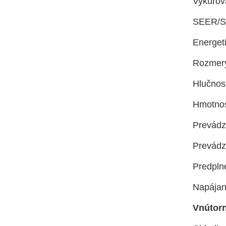
Vykurov
SEER/SC
Energet
Rozmery
Hlučnosť
Hmotnos
Prevádz
Prevádz
Predpln
Napájani
Vnútorn