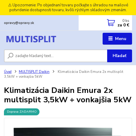
⚠️ Upozornenie: Po objednaní tovaru počkajte s úhradou na mailové
potvrdenie dostupnosti tovaru, kvôli rýchlym skladovým zmenám.
0
ks
opravy@opravy.sk
za
0 €
Menu
Hľadať
Úvod
MULTISPLIT Daikin
Klimatizácia Daikin Emura 2x multisplit
3,5kW + vonkajšia 5kW
Klimatizácia Daikin Emura 2x
multisplit 3,5kW + vonkajšia 5kW
Doprava ZADARMO