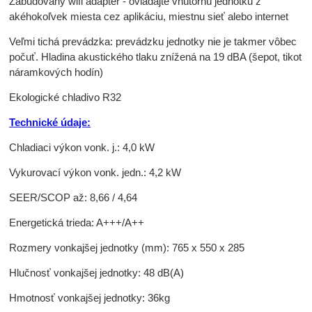
Zabudovaný wifi adaptér - ovládajte vnútornú jednotku z
akéhokoľvek miesta cez aplikáciu, miestnu sieť alebo internet
Veľmi tichá prevádzka: prevádzku jednotky nie je takmer vôbec
počuť. Hladina akustického tlaku znížená na 19 dBA (šepot, tikot
náramkových hodín)
Ekologické chladivo R32
Technické údaje:
Chladiaci výkon vonk. j.: 4,0 kW
Vykurovací výkon vonk. jedn.: 4,2 kW
SEER/SCOP až: 8,66 / 4,64
Energetická trieda: A+++/A++
Rozmery vonkajšej jednotky (mm): 765 x 550 x 285
Hlučnosť vonkajšej jednotky: 48 dB(A)
Hmotnosť vonkajšej jednotky: 36kg