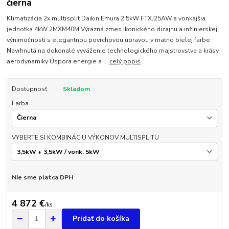
čierna
Klimatizácia 2x multisplit Daikin Emura 2,5kW FTXJ25AW a vonkajšia
jednotka 4kW 2MXM40M Výrazná zmes ikonického dizajnu a inžinierskej
výnimočnosti s elegantnou povrchovou úpravou v matno bielej farbe
Navrhnutá na dokonalé vyváženie technologického majstrovstva a krásy
aerodynamiky Úspora energie a ...
celý popis
Dostupnosť
Skladom
Farba
VYBERTE SI KOMBINÁCIU VÝKONOV MULTISPLITU
Nie sme platca DPH
4 872 €
/
ks
Pridať do košíka