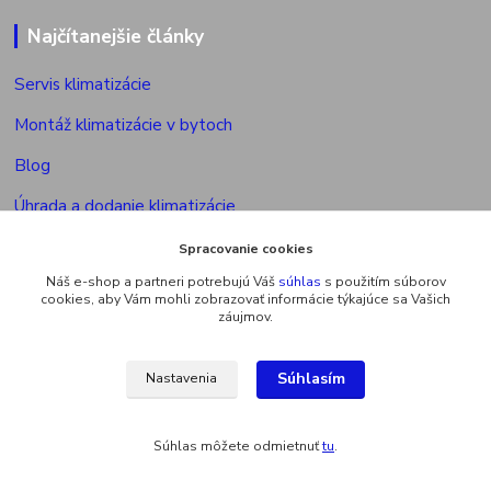
Najčítanejšie články
Servis klimatizácie
Montáž klimatizácie v bytoch
Blog
Úhrada a dodanie klimatizácie
Povolenie na montáž klimatizácie
Spracovanie cookies
Náš e-shop a partneri potrebujú Váš
súhlas
s použitím súborov
Výkon vonkajšej jed. multisplitu
cookies, aby Vám mohli zobrazovať informácie týkajúce sa Vašich
záujmov.
Súhlasím
Nastavenia
Upravit sběr cookies.
Súhlas môžete odmietnuť
tu
.
Vytvorené na
Eshop-rychlo.sk