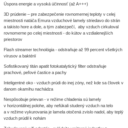
Úspora energie a vysoká účinnosť (až A+++)
3D prúdenie – pre zabezpečenie rovnomernej teploty v celej
miestnosti natáča Emura vzduchové lamely striedavo do strán
a takisto hore a dole, a tým zabezpečí, aby vzduch cirkuloval
rovnomerne po celej miestnosti - do kútov a vzdialenejších
priestorov
Flash streamer technológia - odstraňuje až 99 percent všetkých
vírusov a baktérií
Sofistikovaný titán apatit fotokatalytický filter odstraňuje
prachové, peľové častice a pachy
Inteligentné oko - vzduch prúdi do inej zóny, než kde sa človek v
danom okamihu nachádza
Nespôsobuje prievan - v režime chladenia sú lamely
v horizontálnej polohe, aby nefúkali studený vzduch na telo
a v režime vykurovania je lamela otočená zvislo nadol, aby teplý
vzduch prúdil k nohám