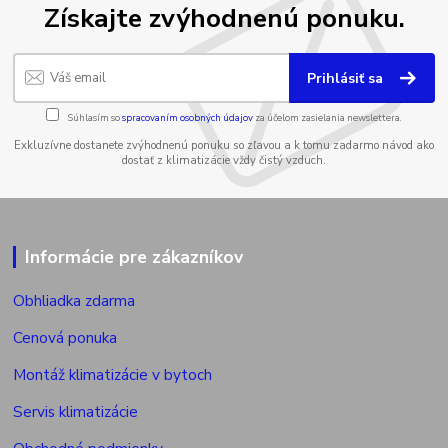
Získajte zvýhodnenú ponuku.
Prihlásiť sa
Súhlasím so
spracovaním osobných údajov
za účelom zasielania newslettera.
Exkluzívne dostanete zvýhodnenú ponuku so zľavou a k tomu zadarmo návod ako
dostať z klimatizácie vždy čistý vzduch.
Informácie pre zákazníkov
Obhliadka zdarma
Cenová ponuka
Montáž klimatizácie v bytoch
Servis klimatizácie