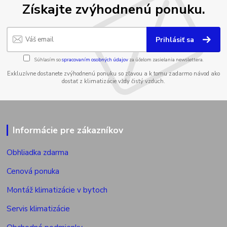
Získajte zvýhodnenú ponuku.
Prihlásiť sa
Súhlasím so
spracovaním osobných údajov
za účelom zasielania newslettera.
Exkluzívne dostanete zvýhodnenú ponuku so zľavou a k tomu zadarmo návod ako
dostať z klimatizácie vždy čistý vzduch.
Informácie pre zákazníkov
Obhliadka zdarma
Cenová ponuka
Montáž klimatizácie v bytoch
Servis klimatizácie