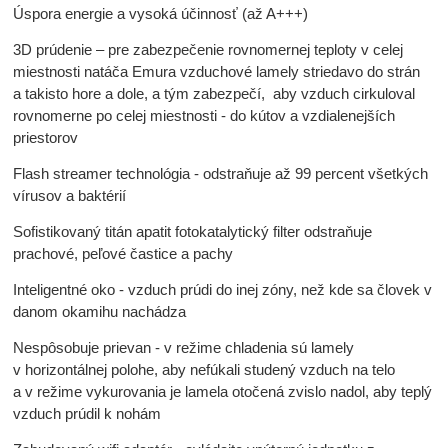
Úspora energie a vysoká účinnosť (až A+++)
3D prúdenie – pre zabezpečenie rovnomernej teploty v celej
miestnosti natáča Emura vzduchové lamely striedavo do strán
a takisto hore a dole, a tým zabezpečí, aby vzduch cirkuloval
rovnomerne po celej miestnosti - do kútov a vzdialenejších
priestorov
Flash streamer technológia - odstraňuje až 99 percent všetkých
vírusov a baktérií
Sofistikovaný titán apatit fotokatalytický filter odstraňuje
prachové, peľové častice a pachy
Inteligentné oko - vzduch prúdi do inej zóny, než kde sa človek v
danom okamihu nachádza
Nespôsobuje prievan - v režime chladenia sú lamely
v horizontálnej polohe, aby nefúkali studený vzduch na telo
a v režime vykurovania je lamela otočená zvislo nadol, aby teplý
vzduch prúdil k nohám