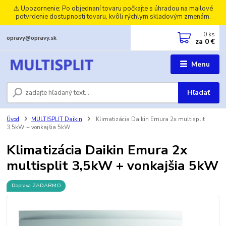
⚠️ Upozornenie: Po objednaní tovaru počkajte s úhradou na mailové
potvrdenie dostupnosti tovaru, kvôli rýchlym skladovým zmenám.
0
ks
opravy@opravy.sk
za
0 €
Menu
Hľadať
Úvod
MULTISPLIT Daikin
Klimatizácia Daikin Emura 2x multisplit
3,5kW + vonkajšia 5kW
Klimatizácia Daikin Emura 2x
multisplit 3,5kW + vonkajšia 5kW
Doprava ZADARMO