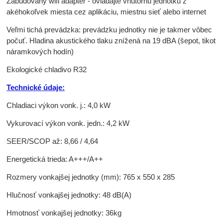
Zabudovaný wifi adaptér - ovládajte vnútornú jednotku z
akéhokoľvek miesta cez aplikáciu, miestnu sieť alebo internet
Veľmi tichá prevádzka: prevádzku jednotky nie je takmer vôbec
počuť. Hladina akustického tlaku znížená na 19 dBA (šepot, tikot
náramkových hodín)
Ekologické chladivo R32
Technické údaje:
Chladiaci výkon vonk. j.: 4,0 kW
Vykurovací výkon vonk. jedn.: 4,2 kW
SEER/SCOP až: 8,66 / 4,64
Energetická trieda: A+++/A++
Rozmery vonkajšej jednotky (mm): 765 x 550 x 285
Hlučnosť vonkajšej jednotky: 48 dB(A)
Hmotnosť vonkajšej jednotky: 36kg