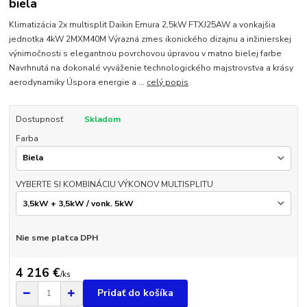
biela
Klimatizácia 2x multisplit Daikin Emura 2,5kW FTXJ25AW a vonkajšia
jednotka 4kW 2MXM40M Výrazná zmes ikonického dizajnu a inžinierskej
výnimočnosti s elegantnou povrchovou úpravou v matno bielej farbe
Navrhnutá na dokonalé vyváženie technologického majstrovstva a krásy
aerodynamiky Úspora energie a ...
celý popis
Dostupnosť
Skladom
Farba
VYBERTE SI KOMBINÁCIU VÝKONOV MULTISPLITU
Nie sme platca DPH
4 216 €
/
ks
Pridať do košíka