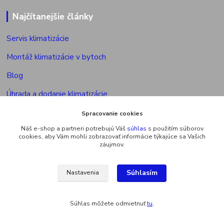
Najčítanejšie články
Servis klimatizácie
Montáž klimatizácie v bytoch
Blog
Úhrada a dodanie klimatizácie
Povolenie na montáž klimatizácie
Spracovanie cookies
Náš e-shop a partneri potrebujú Váš
súhlas
s použitím súborov
Výkon vonkajšej jed. multisplitu
cookies, aby Vám mohli zobrazovať informácie týkajúce sa Vašich
záujmov.
Súhlasím
Nastavenia
Upravit sběr cookies.
Súhlas môžete odmietnuť
tu
.
Vytvorené na
Eshop-rychlo.sk