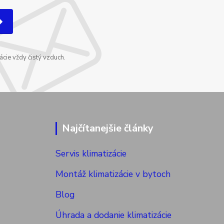
cie vždy čistý vzduch.
Najčítanejšie články
Servis klimatizácie
Montáž klimatizácie v bytoch
Blog
Úhrada a dodanie klimatizácie