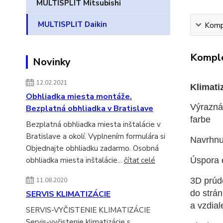
MULTISPLIT Mitsubishi
MULTISPLIT Daikin
Kompl
Komple
Novinky
12.02.2021
Klimati
Obhliadka miesta montáže.
Výrazná
Bezplatná obhliadka v Bratislave
farbe
Bezplatná obhliadka miesta inštalácie v
Bratislave a okolí. Vyplnením formulára si
Navrhnu
Objednajte obhliadku zadarmo. Osobná
Úspora 
obhliadka miesta inštalácie...
čítať celé
3D prúd
11.08.2020
do strán
SERVIS KLIMATIZÁCIE
a vzdial
SERVIS-VYČISTENIE KLIMATIZÁCIE
Servis-vyčistenie klimatizácie s