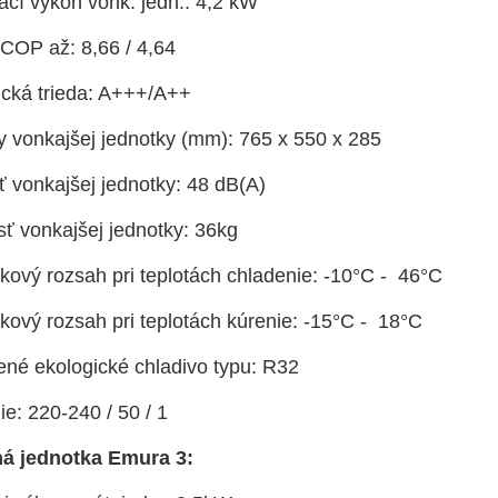
ací výkon vonk. jedn.: 4,2 kW
OP až: 8,66 / 4,64
ická trieda: A+++/A++
 vonkajšej jednotky (mm): 765 x 550 x 285
 vonkajšej jednotky: 48 dB(A)
ť vonkajšej jednotky: 36kg
kový rozsah pri teplotách chladenie: -10°C - 46°C
kový rozsah pri teplotách kúrenie: -15°C - 18°C
ené ekologické chladivo typu: R32
e: 220-240 / 50 / 1
á jednotka Emura 3: