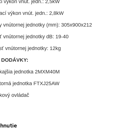
i výkon vnút. jedn.: 2,5kW
ací výkon vnút. jedn.: 2,8kW
 vnútornej jednotky (mm): 305x900x212
ť vnútornej jednotky dB: 19-40
ť vnútornej jednotky: 12kg
 DODÁVKY:
nkajšia jednotka 2MXM40M
útorná jednotka FTXJ25AW
ľkový ovládač
ahnutie