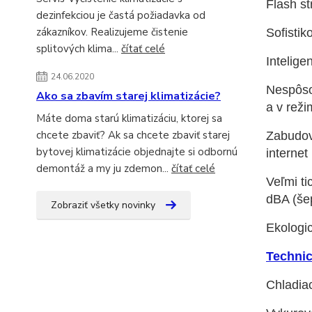
Flash st
dezinfekciou je častá požiadavka od
zákazníkov. Realizujeme čistenie
Sofistik
splitových klima...
čítať celé
Intelig
24.06.2020
Nespôsob
Ako sa zbavím starej klimatizácie?
a v reži
Máte doma starú klimatizáciu, ktorej sa
chcete zbaviť? Ak sa chcete zbaviť starej
Zabudova
bytovej klimatizácie objednajte si odbornú
internet
demontáž a my ju zdemon...
čítať celé
Veľmi ti
dBA (še
Zobraziť všetky novinky
Ekologi
Technic
Chladiac