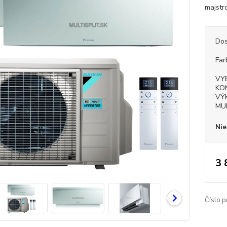
majstr
Dos
Far
VY
KO
VÝ
MU
Nie
3 
Číslo p