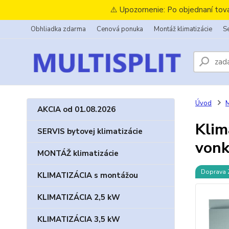
⚠️ Upozornenie: Po objednaní tov
Obhliadka zdarma
Cenová ponuka
Montáž klimatizácie
Se
Úvod
M
AKCIA od 01.08.2026
Klim
SERVIS bytovej klimatizácie
vonk
MONTÁŽ klimatizácie
Doprava
KLIMATIZÁCIA s montážou
KLIMATIZÁCIA 2,5 kW
KLIMATIZÁCIA 3,5 kW