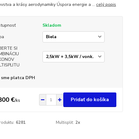
ovstva a krásy aerodynamiky Úspora energie a ...
celý popis
tupnosť
Skladom
ba
BERTE SI
MBINÁCIU
KONOV
LTISPLITU
 sme platca DPH
800 €
Pridať do košíka
/
ks
roduktu:
6281
Multisplit:
2x