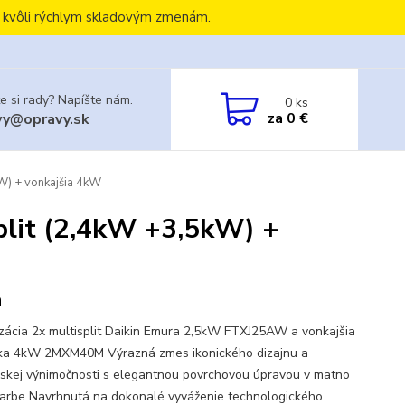
, kvôli rýchlym skladovým zmenám.
e si rady? Napíšte nám.
0
ks
za
0 €
vy@opravy.sk
kW) + vonkajšia 4kW
split (2,4kW +3,5kW) +
a
izácia 2x multisplit Daikin Emura 2,5kW FTXJ25AW a vonkajšia
ka 4kW 2MXM40M Výrazná zmes ikonického dizajnu a
erskej výnimočnosti s elegantnou povrchovou úpravou v matno
 farbe Navrhnutá na dokonalé vyváženie technologického