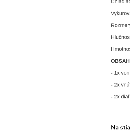
Chladiac
Vykurov
Rozmery
Hlučnos
Hmotnos
OBSAH
- 1x vo
- 2x vn
- 2x dia
Na sti