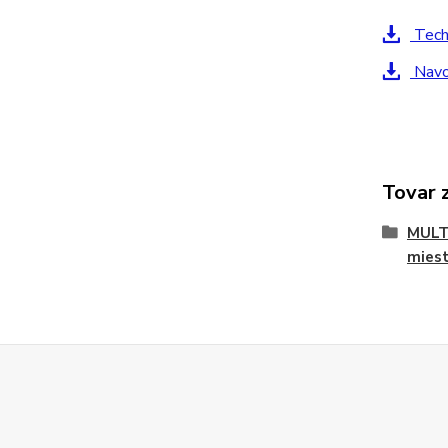
Techn
Navod
Tovar 
MULTI
miest