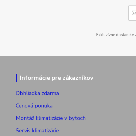
Exkluzívne dostanete 
Informácie pre zákazníkov
Obhliadka zdarma
Cenová ponuka
Montáž klimatizácie v bytoch
Servis klimatizácie