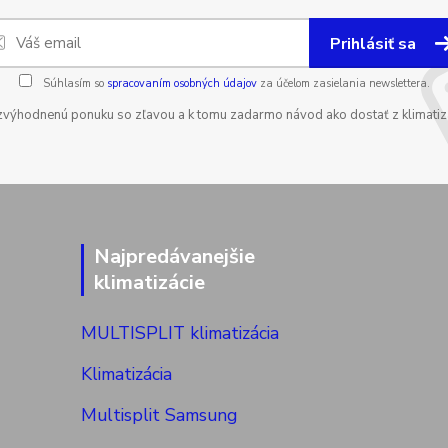
Prihlásiť sa
Súhlasím so
spracovaním osobných údajov
za účelom zasielania newslettera.
zvýhodnenú ponuku so zľavou a k tomu zadarmo návod ako dostať z klimatizá
Najpredávanejšie
klimatizácie
MULTISPLIT klimatizácia
Klimatizácia
Multisplit Samsung