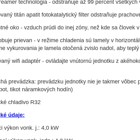
reamer technológia - odstraňuje až 99 percent všetkých v
ovaný titán apatit fotokatalytický filter odstraňuje pracho
entné oko - vzduch prúdi do inej zóny, než kde sa člove
uje prievan - v režime chladenia sú lamely v horizontál
me vykurovania je lamela otočená zvislo nadol, aby tepl
ný wifi adaptér - ovládajte vnútornú jednotku z akéhoko
chá prevádzka: prevádzku jednotky nie je takmer vôbec 
pot, tikot náramkových hodín)
cké chladivo R32
ké údaje:
i výkon vonk. j.: 4,0 kW