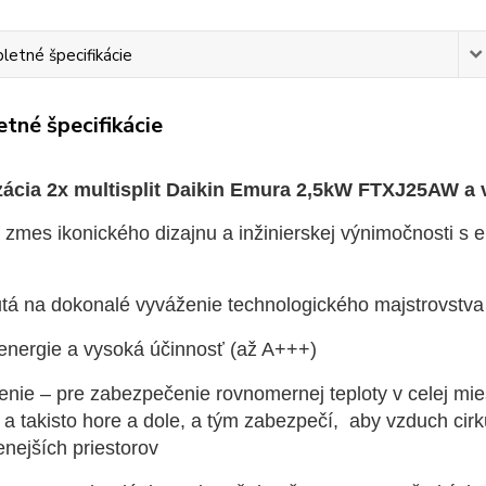
etné špecifikácie
tné špecifikácie
zácia 2x multisplit Daikin Emura 2,5kW FTXJ25AW 
 zmes ikonického dizajnu a inžinierskej výnimočnosti s 
tá na dokonalé vyváženie technologického majstrovstva
energie a vysoká účinnosť (až A+++)
enie – pre zabezpečenie rovnomernej teploty v celej mi
 a takisto hore a dole, a tým zabezpečí, aby vzduch cirk
enejších priestorov