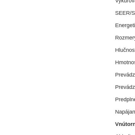
Vykurov
SEER/SC
Energet
Rozmery
Hlučnosť
Hmotnos
Prevádz
Prevádz
Predpln
Napájani
Vnútorn