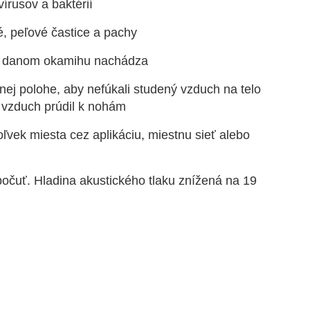
írusov a baktérií
vé, peľové častice a pachy
k v danom okamihu nachádza
nej polohe, aby nefúkali studený vzduch na telo
ý vzduch prúdil k nohám
ľvek miesta cez aplikáciu, miestnu sieť alebo
počuť. Hladina akustického tlaku znížená na 19