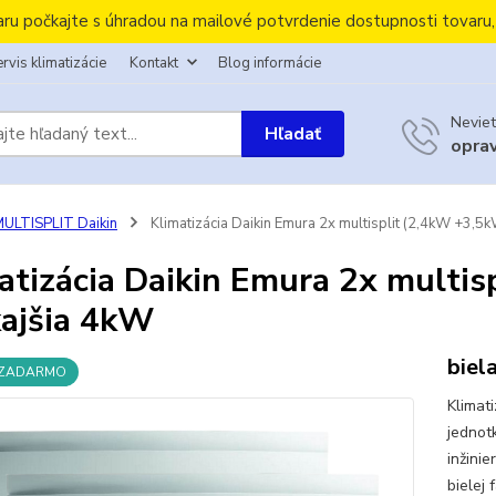
aru počkajte s úhradou na mailové potvrdenie dostupnosti tovaru
rvis klimatizácie
Kontakt
Blog informácie
Neviet
Hľadať
opra
ULTISPLIT Daikin
Klimatizácia Daikin Emura 2x multisplit (2,4kW +3,5
atizácia Daikin Emura 2x multi
ajšia 4kW
biel
 ZADARMO
Klimat
jednot
inžini
bielej