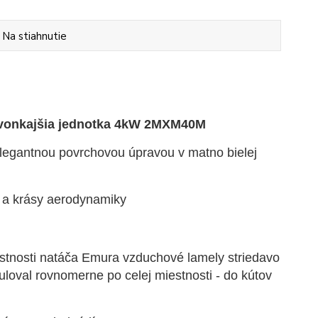
Na stiahnutie
a vonkajšia jednotka 4kW 2MXM40M
elegantnou povrchovou úpravou v matno bielej
 a krásy aerodynamiky
estnosti natáča Emura vzduchové lamely striedavo
uloval rovnomerne po celej miestnosti - do kútov