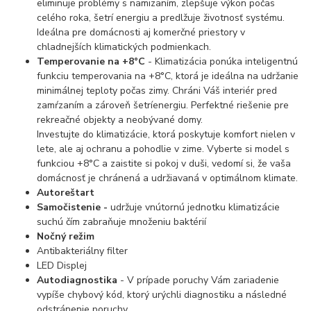
eliminuje problémy s namizaním, zlepšuje výkon počas
celého roka, šetrí energiu a predlžuje životnosť systému.
Ideálna pre domácnosti aj komerčné priestory v
chladnejších klimatických podmienkach.
Temperovanie na +8°C
- Klimatizácia ponúka inteligentnú
funkciu temperovania na +8°C, ktorá je ideálna na udržanie
minimálnej teploty počas zimy. Chráni Váš interiér pred
zamŕzaním a zároveň šetríenergiu. Perfektné riešenie pre
rekreačné objekty a neobývané domy.
Investujte do klimatizácie, ktorá poskytuje komfort nielen v
lete, ale aj ochranu a pohodlie v zime. Vyberte si model s
funkciou +8°C a zaistite si pokoj v duši, vedomí si, že vaša
domácnosť je chránená a udržiavaná v optimálnom klimate.
Autoreštart
Samočistenie -
udržuje vnútornú jednotku klimatizácie
suchú čím zabraňuje množeniu baktérií
Nočný režim
Antibakteriálny filter
LED Displej
Autodiagnostika
- V prípade poruchy Vám zariadenie
vypíše chybový kód, ktorý urýchli diagnostiku a následné
odstránenie poruchy.