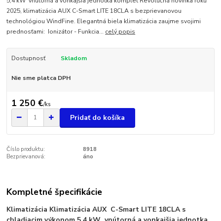
5,4 kW vnútorná a vonkajšia jednotka komplet Revolučná novinka roku
2025, klimatizácia AUX C-Smart LITE 18CLA s bezprievanovou
technológiou WindFine. Elegantná biela klimatizácia zaujme svojimi
prednosťami: Ionizátor - Funkcia...
celý popis
Dostupnosť
Skladom
Nie sme platca DPH
1 250 €
/
ks
Pridať do košíka
Číslo produktu:
8918
Bezprievanová:
áno
Kompletné špecifikácie
Klimatizácia Klimatizácia AUX C-Smart LITE 18CLA s
chladiacim výkonom 5,4 kW
vnútorná a vonkajšia jednotka