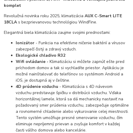
komplet
Revolučná novinka roku 2025, klimatizácia
AUX C-Smart LITE
18CLA
s bezprievanovou technológiou WindFine.
Elegantná biela klimatizácia zaujme svojimi prednosťami:
Ionizátor
- Funkcia na efektívne ničenie baktérií a vírusov
zabezpečí čistý a zdravý vzduch.
Ekologické chladivo R32
Wifi ovládanie -
Klimatizáciu si môžete zapnúť ešte pred
príchodom domov a tak si vychladíte priestor. Aplikáciu je
možné nainštalovať do telefónov so systémom Android a
iOS, je dostupná aj v češtine.
4D prúdenie vzduchu
- Klimatizácia s 4D návevom
vzduchu predstavuje špičku v distribúcii vzduchu. Vďaka
horizontálnej lamele, ktorá sa dá mechanicky nastaviť na
požadovaný smer prúdenia vzduchu, zabezpečuje optimálne
a rovnomerné chladenie alebo vykurovanie celej miestnosti.
Tento systém umožňuje presné smerovanie vzduchu, čím
eliminuje nepríjemný prievan a zvyšuje komfort v každej
časti vášho domova alebo kancelárie.