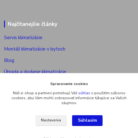
Najčítanejšie články
Servis klimatizácie
Montáž klimatizácie v bytoch
Blog
Úhrada a dodanie klimatizácie
Povolenie na montáž klimatizácie
Spracovanie cookies
Náš e-shop a partneri potrebujú Váš
súhlas
s použitím súborov
Výkon vonkajšej jed. multisplitu
cookies, aby Vám mohli zobrazovať informácie týkajúce sa Vašich
záujmov.
Súhlasím
Nastavenia
Upravit sběr cookies.