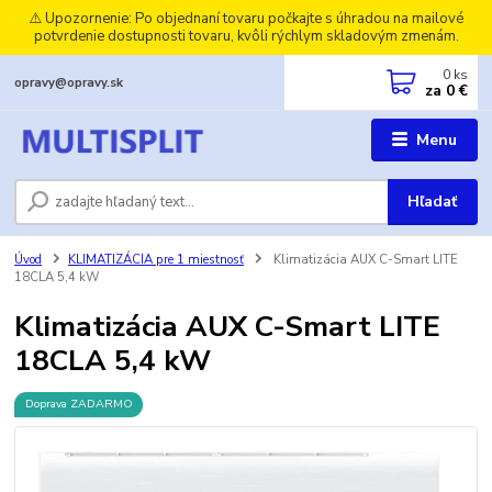
⚠️ Upozornenie: Po objednaní tovaru počkajte s úhradou na mailové
potvrdenie dostupnosti tovaru, kvôli rýchlym skladovým zmenám.
0
ks
opravy@opravy.sk
za
0 €
Menu
Hľadať
Úvod
KLIMATIZÁCIA pre 1 miestnosť
Klimatizácia AUX C-Smart LITE
18CLA 5,4 kW
Klimatizácia AUX C-Smart LITE
18CLA 5,4 kW
Doprava ZADARMO