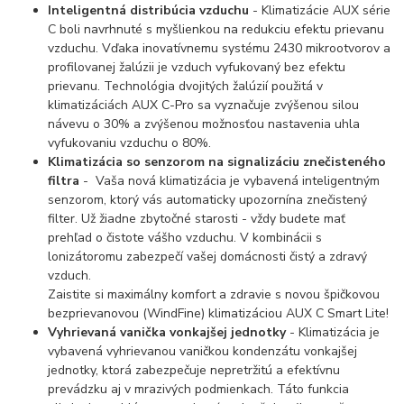
Inteligentná distribúcia vzduchu
- Klimatizácie AUX série
C boli navrhnuté s myšlienkou na redukciu efektu prievanu
vzduchu. Vďaka inovatívnemu systému 2430 mikrootvorov a
profilovanej žalúzii je vzduch vyfukovaný bez efektu
prievanu. Technológia dvojitých žalúzií použitá v
klimatizáciách AUX C-Pro sa vyznačuje zvýšenou silou
návevu o 30% a zvýšenou možnosťou nastavenia uhla
vyfukovaniu vzduchu o 80%.
Klimatizácia so senzorom na signalizáciu znečisteného
filtra
- Vaša nová klimatizácia je vybavená inteligentným
senzorom, ktorý vás automaticky upozornína znečistený
filter. Už žiadne zbytočné starosti - vždy budete mať
prehľad o čistote vášho vzduchu. V kombinácii s
lonizátoromu zabezpečí vašej domácnosti čistý a zdravý
vzduch.
Zaistite si maximálny komfort a zdravie s novou špičkovou
bezprievanovou (WindFine) klimatizáciou AUX C Smart Lite!
Vyhrievaná vanička vonkajšej jednotky
- Klimatizácia je
vybavená vyhrievanou vaničkou kondenzátu vonkajšej
jednotky, ktorá zabezpečuje nepretržitú a efektívnu
prevádzku aj v mrazivých podmienkach. Táto funkcia