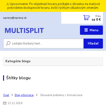
⚠️ Upozornenie: Po objednaní tovaru počkajte s úhradou na mailové
potvrdenie dostupnosti tovaru, kvôli rýchlym skladovým zmenám.
0
ks
opravy@opravy.sk
za
0 €
Menu
Hľadať
Kategórie blogu
Štítky blogu
Úvod
Blog informácie
Zdravotné problémy z klimatizácie
12
.
12
.
2019