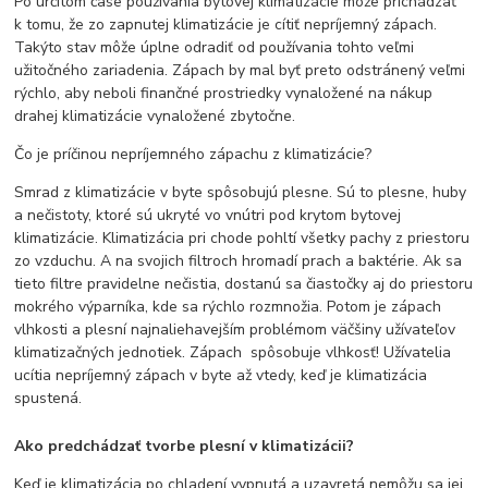
Po určitom čase používania bytovej klimatizácie môže prichádzať
k tomu, že zo zapnutej klimatizácie je cítiť nepríjemný zápach.
Takýto stav môže úplne odradiť od používania tohto veľmi
užitočného zariadenia. Zápach by mal byť preto odstránený veľmi
rýchlo, aby neboli finančné prostriedky vynaložené na nákup
drahej klimatizácie vynaložené zbytočne.
Čo je príčinou nepríjemného zápachu z klimatizácie?
Smrad z klimatizácie v byte spôsobujú plesne. Sú to plesne, huby
a nečistoty, ktoré sú ukryté vo vnútri pod krytom bytovej
klimatizácie. Klimatizácia pri chode pohltí všetky pachy z priestoru
zo vzduchu. A na svojich filtroch hromadí prach a baktérie. Ak sa
tieto filtre pravidelne nečistia, dostanú sa čiastočky aj do priestoru
mokrého výparníka, kde sa rýchlo rozmnožia. Potom je zápach
vlhkosti a plesní najnaliehavejším problémom väčšiny užívateľov
klimatizačných jednotiek. Zápach spôsobuje vlhkosť! Užívatelia
ucítia nepríjemný zápach v byte až vtedy, keď je klimatizácia
spustená.
Ako predchádzať tvorbe plesní v klimatizácii?
Keď je klimatizácia po chladení vypnutá a uzavretá nemôžu sa jej