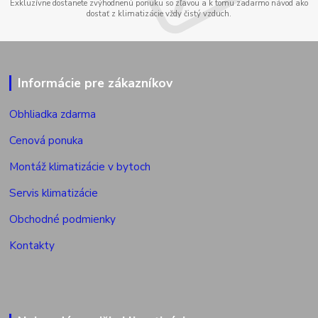
Exkluzívne dostanete zvýhodnenú ponuku so zľavou a k tomu zadarmo návod ako
dostať z klimatizácie vždy čistý vzduch.
Informácie pre zákazníkov
Obhliadka zdarma
Cenová ponuka
Montáž klimatizácie v bytoch
Servis klimatizácie
Obchodné podmienky
Kontakty