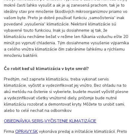
mokré časti ľahko vysušiť a ak je aj zanesená prachom, tak je to
ideálny stav pre množenie škodlivých mikroorganizmov priamo vo
vašom byte. Preto je dobré používať funkciu „samočistenia“ inak
povedané „vysušenia“ klimatizácie. Niektoré klimatizácie sú
vybavené touto funkciou. Inak ju dosiahneme aj tak, že
klimatizáciu necháme bežať v režime len fúkania vzduchu ešte 20
minút po vypnutí chladenia. Tým dosiahneme vysušenie výparníka
a celého vnútra klimatizácie čím zabránime ľahkému a rýchlemu
množeniu baktérii.
Čo robiť keď už klimatizácia v byte smrdí?
Predtým, než zapnete klimatizáciu, treba vykonať servis
klimatizácie, vyčistiť a vydezinfikovať jej vnútro. Bez ohľadu na to
akú metódu na čistenie si vyberiete, budete musieť vyčistiť plesne
a vydezinfikovať všetky vnútorné diely, pričomje bude nutné
klimatizáciu rozobrať a demontovať kryty. Môžete to urobiť sami,
alebo to celé nechať na odborníkov.
OBJEDNÁVKA SERIS-VYČISTENIE KLIMATIZÁCIE
Firma
OPRAVY.SK
vykonáva predaj a inštalácie klimatizácií. Preto