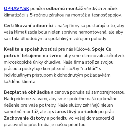
OPRAVY.SK
ponúka
odbornú montáž
všetkých značiek
klimatizácií s 5-ročnou zárukou na montáž a tesnosť spojov.
Certifikovaní odborníci
z našej firmy sa postarajú o to, aby
vaša klimatizácia bola nielen správne namontovaná, ale aby
sa stala dlhodobým a spoľahlivým zdrojom pohody.
Kvalita a spoľahlivosť
sú pre nás kľúčové.
Spoje Cu
potrubí letujeme na tvrdo
, aby sme eliminovali akékoľvek
mikroskopické úniky chladiva. Naša firma stojí za svojou
prácou a poskytuje komplexné služby "na kľúč" s
individuálnym prístupom k dohodnutým požiadavkám
každého klienta.
Bezplatná obhliadka
a cenová ponuka sú samozrejmosťou.
Radi prídeme za vami, aby sme spoločne našli optimálne
riešenie pre vaše potreby. Naše služby zahŕňajú nielen
samotnú montáž, ale aj
starostlivý poriadok
po práci.
Zachovanie čistoty
a poriadku vo vašej domácnosti či
pracovného prostredia je našou prioritou.