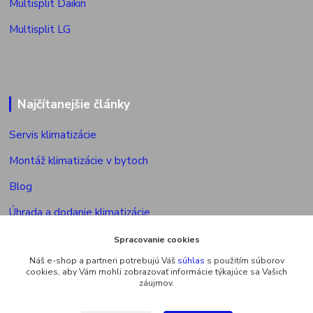
Multisplit Daikin
Multisplit LG
Najčítanejšie články
Servis klimatizácie
Montáž klimatizácie v bytoch
Blog
Úhrada a dodanie klimatizácie
Povolenie na montáž klimatizácie
Spracovanie cookies
Náš e-shop a partneri potrebujú Váš
súhlas
s použitím súborov
Výkon vonkajšej jed. multisplitu
cookies, aby Vám mohli zobrazovať informácie týkajúce sa Vašich
záujmov.