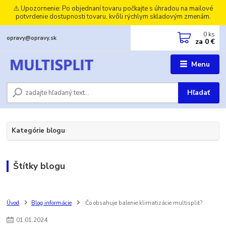
⚠️ Upozornenie: Po objednaní tovaru počkajte s úhradou na mailové
potvrdenie dostupnosti tovaru, kvôli rýchlym skladovým zmenám.
0
ks
opravy@opravy.sk
za
0 €
Menu
Hľadať
Kategórie blogu
Štítky blogu
Úvod
Blog informácie
Čo obsahuje balenie klimatizácie multisplit?
01
.
01
.
2024