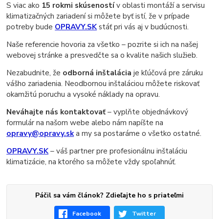
S viac ako
15 rokmi skúseností
v oblasti montáží a servisu
klimatizačných zariadení si môžete byť istí, že v prípade
potreby bude
OPRAVY.SK
stáť pri vás aj v budúcnosti.
Naše referencie hovoria za všetko – pozrite si ich na našej
webovej stránke a presvedčte sa o kvalite našich služieb.
Nezabudnite, že
odborná inštalácia
je kľúčová pre záruku
vášho zariadenia. Neodbornou inštaláciou môžete riskovať
okamžitú poruchu a vysoké náklady na opravu.
Neváhajte nás kontaktovať
– vyplňte objednávkový
formulár na našom webe alebo nám napíšte na
opravy@opravy.sk
a my sa postaráme o všetko ostatné.
OPRAVY.SK
– váš partner pre profesionálnu inštaláciu
klimatizácie, na ktorého sa môžete vždy spoľahnúť.
Páčil sa vám článok? Zdieľajte ho s priateľmi
Facebook
Twitter