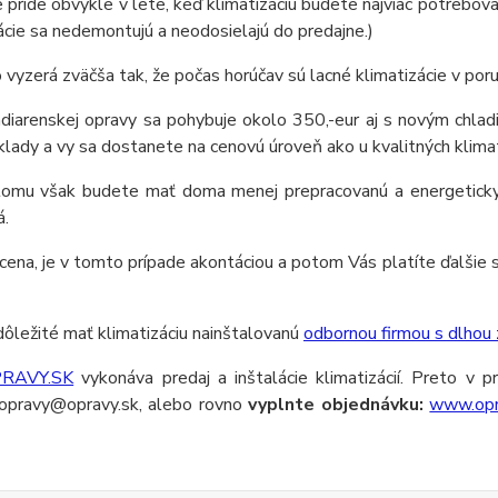
 príde obvykle v lete, keď klimatizáciu budete najviac potrebova
ácie sa nedemontujú a neodosielajú do predajne.)
o vyzerá zväčša tak, že počas horúčav sú lacné klimatizácie v por
adiarenskej opravy sa pohybuje okolo 350,-eur aj s novým chlad
klady a vy sa dostanete na cenovú úroveň ako u kvalitných klimati
tomu však budete mať doma menej prepracovanú a energeticky n
á.
ena, je v tomto prípade akontáciou a potom Vás platíte ďalšie
dôležité mať klimatizáciu nainštalovanú
odbornou firmou s dlhou 
RAVY.SK
vykonáva predaj a inštalácie klimatizácií. Preto v
pravy@opravy.sk, alebo rovno
vyplnte objednávku:
www.opr