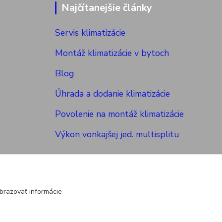
Najčítanejšie články
Servis klimatizácie
Montáž klimatizácie v bytoch
Blog
Úhrada a dodanie klimatizácie
Povolenie na montáž klimatizácie
Výkon vonkajšej jed. multisplitu
brazovať informácie