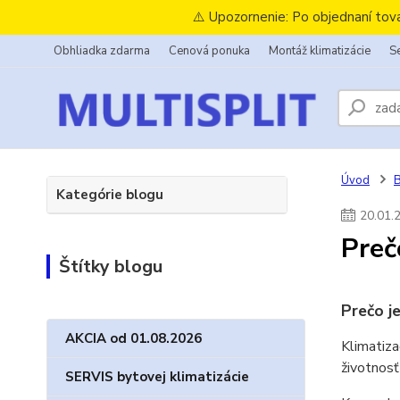
⚠️ Upozornenie: Po objednaní tov
Obhliadka zdarma
Cenová ponuka
Montáž klimatizácie
Se
Úvod
B
Kategórie blogu
20
.
01
.
Preč
Štítky blogu
Prečo j
AKCIA od 01.08.2026
Klimatiz
životnosť
SERVIS bytovej klimatizácie