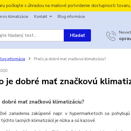
aru počkajte s úhradou na mailové potvrdenie dostupnosti tovaru
rvis klimatizácie
Kontakt
Blog informácie
Neviet
Hľadať
opra
log informácie
Prečo je dobré mať značkovú klimatizáciu?
2020
o je dobré mať značkovú klimati
e dobré mať značkovú klimatizáciu?
ačné zariadenia zakúpené napr. v hypermarketoch sa pohybujú
 týchto lacných klimatizácií je nízka a sú kazové.