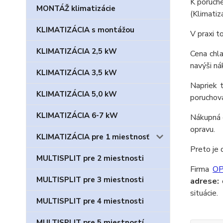
K poruche
MONTÁŽ klimatizácie
(Klimatiz
KLIMATIZÁCIA s montážou
V praxi t
KLIMATIZÁCIA 2,5 kW
Cena chl
navýši ná
KLIMATIZÁCIA 3,5 kW
Napriek 
KLIMATIZÁCIA 5,0 kW
poruchov
KLIMATIZÁCIA 6-7 kW
Nákupná c
opravu.
KLIMATIZÁCIA pre 1 miestnosť
Preto je 
MULTISPLIT pre 2 miestnosti
Firma
OP
MULTISPLIT pre 3 miestnosti
adrese:
o
situácie.
MULTISPLIT pre 4 miestnosti
MULTISPLIT pre 5 miestností