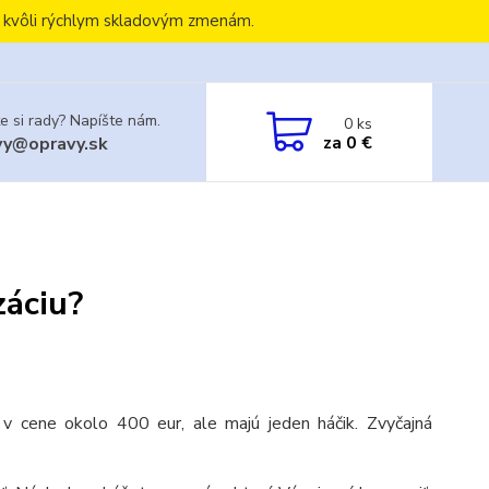
, kvôli rýchlym skladovým zmenám.
e si rady? Napíšte nám.
0
ks
za
0 €
vy@opravy.sk
záciu?
 v cene okolo 400 eur, ale majú jeden háčik. Zvyčajná