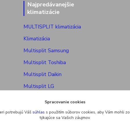
Najpredávanejšie
klimatizácie
MULTISPLIT klimatizácia
Klimatizácia
Multisplit Samsung
Multisplit Toshiba
Multisplit Daikin
Multisplit LG
Spracovanie cookies
eri potrebujú Váš
súhlas
s použitím súborov cookies, aby Vám mohli zo
týkajúce sa Vašich záujmov.