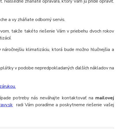
ť. Následne zháňate opravára, ktorý Vám ju príde opraviť.
uche a vy zháňate odborný servis.
ivom, takže takéto riešenie Vám v priebehu dvoch rokov
zácií.
áročnejšiu klimatizáciu, ktorá bude možno hlučnejšia a
 splátky v podobe nepredpokladaných ďalších nákladov na
zárukou.
 prípade potreby nás neváhajte kontaktovať na
mailovej
avy.sk
radi Vám poradíme a poskytneme riešenie vašej