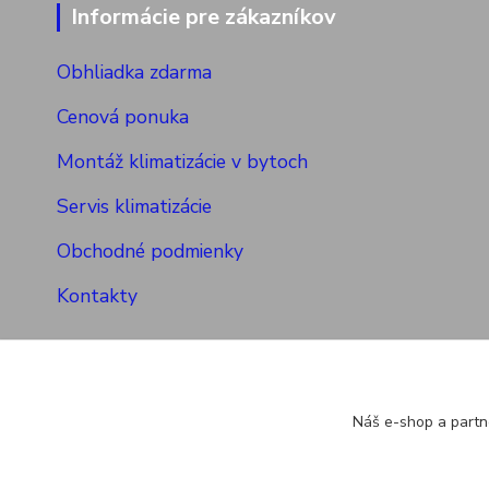
Informácie pre zákazníkov
Obhliadka zdarma
Cenová ponuka
Montáž klimatizácie v bytoch
Servis klimatizácie
Obchodné podmienky
Kontakty
Náš e-shop a partn