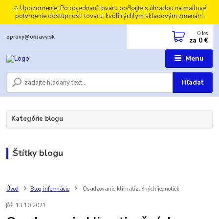
⚠️ Upozornenie: Po objednaní tovaru počkajte s úhradou na mailové
potvrdenie dostupnosti tovaru, kvôli rýchlym skladovým zmenám.
0
ks
opravy@opravy.sk
za
0 €
Menu
Hľadať
Kategórie blogu
Štítky blogu
Úvod
Blog informácie
Osadzovanie klimatizačných jednotiek
13
.
10
.
2021