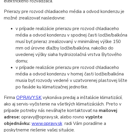
elektrického rozvádzača.
Prierazy pre rozvod chladiaceho média a odvod kondenzu je
možné zrealizovať nasledovne:
v prípade realizácie prierazu pre rozvod chladiaceho
média a odvod kondenzu v spodnej časti lodžie/balkóna
musí byť prieraz zrealizovaný v minimálnej výške 150
mm od úrovne dlažby lodžie/balkóna, nakoľko do
uvedenej výšky siaha hydroizolačná vrstva Bytového
domu;
v prípade realizácie prierazu pre rozvod chladiaceho
média a odvod kondenzu v hornej časti lodžie/balkóna
musia byť rozvody vedené v uzatvorenej plastovej lište
po fasáde ku klimatizačnej jednotke.
Firma
OPRAVY.SK
vykonáva predaj a inštalácie klimatizácií,
ako aj servis-vyčistenie na všetkých klimatizáciách. Preto v
prípade potreby nás neváhajte kontaktovať na
mailovej
adrese:
opravy@opravy.sk, alebo rovno
vyplnte
objednávku:
www.opravy.sk
radi Vám poradíme a
poskytneme riešenie vašej situácie.