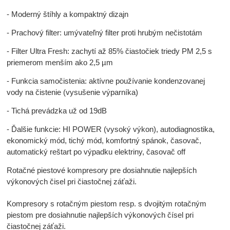
- Moderný štíhly a kompaktný dizajn
- Prachový filter: umývateľný filter proti hrubým nečistotám
- Filter Ultra Fresh: zachytí až 85% čiastočiek triedy PM 2,5 s
priemerom menším ako 2,5 µm
- Funkcia samočistenia: aktívne používanie kondenzovanej
vody na čistenie (vysušenie výparníka)
- Tichá prevádzka už od 19dB
- Ďalšie funkcie: HI POWER (vysoký výkon), autodiagnostika,
ekonomický mód, tichý mód, komfortný spánok, časovač,
automatický reštart po výpadku elektriny, časovač off
Rotačné piestové kompresory pre dosiahnutie najlepších
výkonových čisel pri čiastočnej záťaži.
Kompresory s rotačným piestom resp. s dvojitým rotačným
piestom pre dosiahnutie najlepších výkonových čísel pri
čiastočnej záťaži.