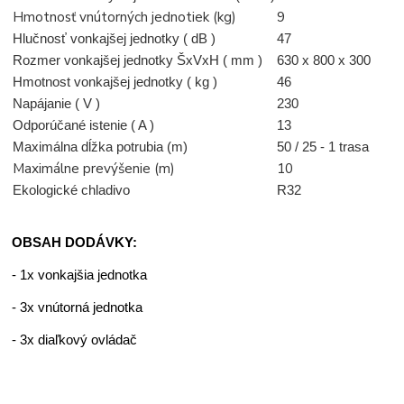
Hmotnosť vnútorných jednotiek (kg)
9
Hlučnosť vonkajšej jednotky ( dB )
47
Rozmer vonkajšej jednotky ŠxVxH ( mm )
630 x 800 x 300
Hmotnost vonkajšej jednotky ( kg )
46
Napájanie ( V )
230
Odporúčané istenie ( A )
13
Maximálna dĺžka potrubia (m)
50 / 25 - 1 trasa
Maximálne prevýšenie (m)
10
Ekologické chladivo
R32
OBSAH DODÁVKY:
- 1x vonkajšia jednotka
- 3x vnútorná jednotka
- 3x diaľkový ovládač