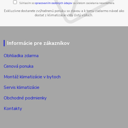
Súhlasím so
spracovaním osobných údajov
za účelom zasielania newslettera.
Exkluzívne dostanete zvýhodnenú ponuku so zľavou a k tomu zadarmo návod ako
dostať z klimatizácie vždy čistý vzduch.
Informácie pre zákazníkov
Obhliadka zdarma
Cenová ponuka
Montáž klimatizácie v bytoch
Servis klimatizácie
Obchodné podmienky
Kontakty