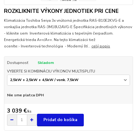
ROZKLIKNITE VÝKONY JEDNOTIEK PRI CENE
Klimatizácia Toshiba Seiya 3x vnútorná jednotka RAS-B10E2KVG-E a
vonkajšia jednotka RAS-3M18U2AVG-E Špecifikácia jednotlivých výkonov
- kliknite sem Inverterová klimatizácia s tepelným čerpadlom.
Energetická trieda A++/A++. Na tejto klimatizácii tiež
oceníte:- Inverterová technológia - Moderný ští...
celý popis
Dostupnosť
Skladom
VYBERTE SI KOMBINÁCIU VÝKONOV MULTISPLITU
Nie sme platca DPH
3 039 €
/
ks
Pridať do košíka