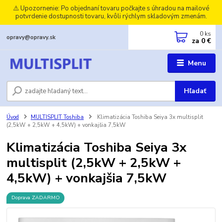
⚠️ Upozornenie: Po objednaní tovaru počkajte s úhradou na mailové
potvrdenie dostupnosti tovaru, kvôli rýchlym skladovým zmenám.
0
ks
opravy@opravy.sk
za
0 €
Menu
Hľadať
Úvod
MULTISPLIT Toshiba
Klimatizácia Toshiba Seiya 3x multisplit
(2,5kW + 2,5kW + 4,5kW) + vonkajšia 7,5kW
Klimatizácia Toshiba Seiya 3x
multisplit (2,5kW + 2,5kW +
4,5kW) + vonkajšia 7,5kW
Doprava ZADARMO