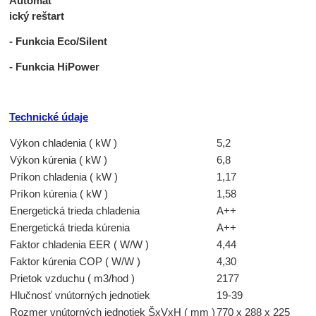
Automat
ický reštart
- Funkcia Eco/Silent
- Funkcia
HiPower
Technické údaje
Výkon chladenia ( kW )
5,2
Výkon kúrenia ( kW )
6,8
Príkon chladenia ( kW )
1,17
Príkon kúrenia ( kW )
1,58
Energetická trieda chladenia
A++
Energetická trieda kúrenia
A++
Faktor chladenia EER ( W/W )
4,44
Faktor kúrenia COP ( W/W )
4,30
Prietok vzduchu ( m3/hod )
2177
Hlučnosť vnútorných jednotiek
19-39
Rozmer vnútorných jednotiek ŠxVxH ( mm )
770 x 288 x 225