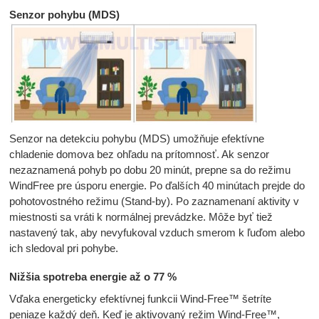
Senzor pohybu (MDS)
Senzor na detekciu pohybu (MDS) umožňuje efektívne
chladenie domova bez ohľadu na prítomnosť. Ak senzor
nezaznamená pohyb po dobu 20 minút, prepne sa do režimu
WindFree pre úsporu energie. Po ďalších 40 minútach prejde do
pohotovostného režimu (Stand-by). Po zaznamenaní aktivity v
miestnosti sa vráti k normálnej prevádzke. Môže byť tiež
nastavený tak, aby nevyfukoval vzduch smerom k ľuďom alebo
ich sledoval pri pohybe.
Nižšia spotreba energie až o 77 %
Vďaka energeticky efektívnej funkcii Wind-Free™ šetríte
peniaze každý deň. Keď je aktivovaný režim Wind-Free™,