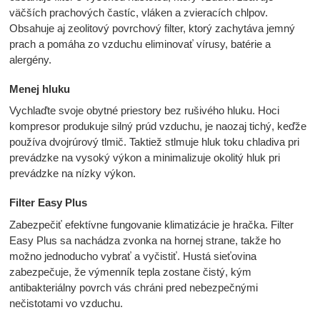
väčších prachových častíc, vláken a zvieracích chlpov.
Obsahuje aj zeolitový povrchový filter, ktorý zachytáva jemný
prach a pomáha zo vzduchu eliminovať vírusy, batérie a
alergény.
Menej hluku
Vychlaďte svoje obytné priestory bez rušivého hluku. Hoci
kompresor produkuje silný prúd vzduchu, je naozaj tichý, keďže
používa dvojrúrový tlmič. Taktiež stlmuje hluk toku chladiva pri
prevádzke na vysoký výkon a minimalizuje okolitý hluk pri
prevádzke na nízky výkon.
Filter Easy Plus
Zabezpečiť efektívne fungovanie klimatizácie je hračka. Filter
Easy Plus sa nachádza zvonka na hornej strane, takže ho
možno jednoducho vybrať a vyčistiť. Hustá sieťovina
zabezpečuje, že výmenník tepla zostane čistý, kým
antibakteriálny povrch vás chráni pred nebezpečnými
nečistotami vo vzduchu.