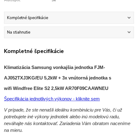
Multisplit:
3x
Kompletné špecifikácie
Na stiahnutie
Kompletné špecifikácie
Klimatizácia Samsung vonkajšia jednotka FJM-
AJ052TXJ3KG/EU 5,2kW + 3x vnútorná jednotka
s
wifi
Windfree Elite S2 2,5kW AR70F09CAAWNEU
Špecifikácia jednotlivých výkonov - kliknite sem
V prípade, že ste nenašli ideálnu kombináciu pre Vás, či už
potrebujete iné výkony jednotiek alebo inú modelovú radu,
neváhajte nás kontaktovať. Zariadenia Vám obratom naceníme
na mieru.