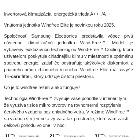
Invertorová klimatizácia, energetická trieda A+++/A++.
Vnútorná jednotka Windfree Elite je novinkou roku 2025.
Spoločnosť Samsung Electronics predstavila vôbec prvú
nástennú klimatizačnú jednotku Wind-Free™. Model je
vybavený exkluzívnou technológiou Wind-Free™ Cooling, ktorá
užívateľom poskytuje chladnejšiu klímu v miestnosti a optimálnu
spotrebu energie, zatiaľ čo odstraňuje akýkoľvek diskomfort z
priameho prúdu chladného vzduchu. Windfree Elite má navyše
Tri-care filter
, ktorý udržuje čistotu priestoru.
Čo je to windfree režim a ako funguje?
Technológia WindFree™ zvyšuje vaše pohodlie v interiéri tým,
že využíva tisíce mikro otvorov na rovnomerné rozptýlenie
čerstvého vzduchu bez chladného vetra. V režime WindFree™
sa vzduch šíri jemne a vytvára tak prostredie, ktoré vám zaistí
celkovú pohodu vo dne i v noci.