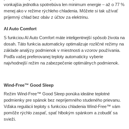
vonkajšia jednotka spotrebúva len minimum energie – až o 77 %
menej ako v režime rýchleho chladenia. Môžete si tak užívať
príjemný chlad bez obáv z účtov za elektrinu.
AI Auto Comfort
S funkciou AI Auto Comfort máte inteligentnejší spôsob života na
dosah. Táto funkcia automaticky optimalizuje rozličné režimy na
základe analýzy podmienok v miestnosti a vzorov používania.
Podľa vašej preferovanej teploty automaticky vyberie
najvhodnejší režim na zabezpečenie optimálnych podmienok.
Wind-Free™ Good Sleep
Režim Wind-Free™ Good Sleep ponúka ideálne teplotné
podmienky pre spánok bez nepríjemného studeného prievanu.
Vďaka regulácii teploty s funkciou chladenia Wind-Free™ vám
pomôže rýchlo zaspať, spať hlbokým spánkom a zobudiť sa
svieži.