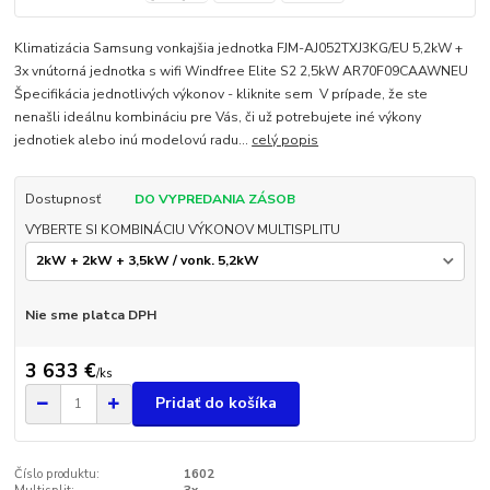
Klimatizácia Samsung vonkajšia jednotka FJM-AJ052TXJ3KG/EU 5,2kW +
3x vnútorná jednotka s wifi Windfree Elite S2 2,5kW AR70F09CAAWNEU
Špecifikácia jednotlivých výkonov - kliknite sem V prípade, že ste
nenašli ideálnu kombináciu pre Vás, či už potrebujete iné výkony
jednotiek alebo inú modelovú radu...
celý popis
Dostupnosť
DO VYPREDANIA ZÁSOB
VYBERTE SI KOMBINÁCIU VÝKONOV MULTISPLITU
Nie sme platca DPH
3 633 €
/
ks
Pridať do košíka
Číslo produktu:
1602