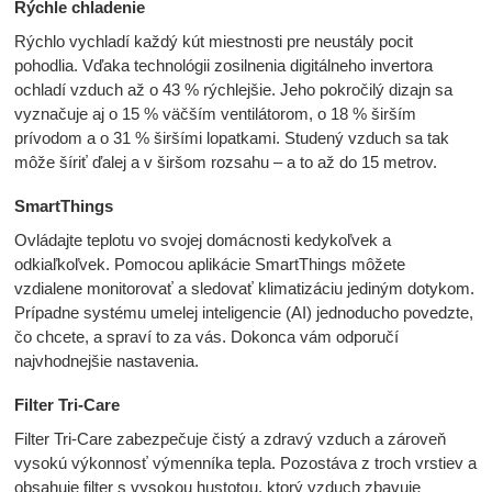
Rýchle chladenie
Rýchlo vychladí každý kút miestnosti pre neustály pocit
pohodlia. Vďaka technológii zosilnenia digitálneho invertora
ochladí vzduch až o 43 % rýchlejšie. Jeho pokročilý dizajn sa
vyznačuje aj o 15 % väčším ventilátorom, o 18 % širším
prívodom a o 31 % širšími lopatkami. Studený vzduch sa tak
môže šíriť ďalej a v širšom rozsahu – a to až do 15 metrov.
SmartThings
Ovládajte teplotu vo svojej domácnosti kedykoľvek a
odkiaľkoľvek. Pomocou aplikácie SmartThings môžete
vzdialene monitorovať a sledovať klimatizáciu jediným dotykom.
Prípadne systému umelej inteligencie (AI) jednoducho povedzte,
čo chcete, a spraví to za vás. Dokonca vám odporučí
najvhodnejšie nastavenia.
Filter Tri-Care
Filter Tri-Care zabezpečuje čistý a zdravý vzduch a zároveň
vysokú výkonnosť výmenníka tepla. Pozostáva z troch vrstiev a
obsahuje filter s vysokou hustotou, ktorý vzduch zbavuje