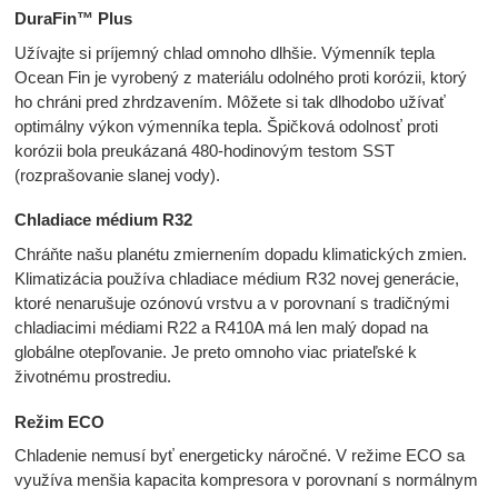
DuraFin™ Plus
Užívajte si príjemný chlad omnoho dlhšie. Výmenník tepla
Ocean Fin je vyrobený z materiálu odolného proti korózii, ktorý
ho chráni pred zhrdzavením. Môžete si tak dlhodobo užívať
optimálny výkon výmenníka tepla. Špičková odolnosť proti
korózii bola preukázaná 480-hodinovým testom SST
(rozprašovanie slanej vody).
Chladiace médium R32
Chráňte našu planétu zmiernením dopadu klimatických zmien.
Klimatizácia používa chladiace médium R32 novej generácie,
ktoré nenarušuje ozónovú vrstvu a v porovnaní s tradičnými
chladiacimi médiami R22 a R410A má len malý dopad na
globálne otepľovanie. Je preto omnoho viac priateľské k
životnému prostrediu.
Režim ECO
Chladenie nemusí byť energeticky náročné. V režime ECO sa
využíva menšia kapacita kompresora v porovnaní s normálnym