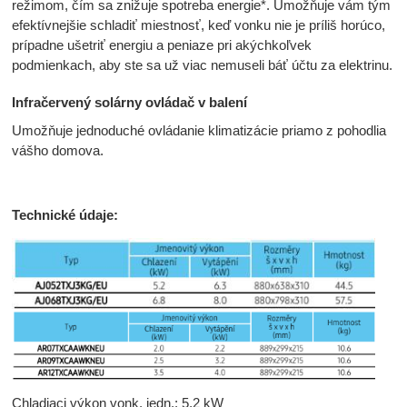
režimom, čím sa znižuje spotreba energie*. Umožňuje vám tým
efektívnejšie schladiť miestnosť, keď vonku nie je príliš horúco,
prípadne ušetriť energiu a peniaze pri akýchkoľvek
podmienkach, aby ste sa už viac nemuseli báť účtu za elektrinu.
Infračervený solárny ovládač v balení
Umožňuje jednoduché ovládanie klimatizácie priamo z pohodlia
vášho domova.
Technické údaje:
Chladiaci výkon vonk. jedn.: 5,2 kW