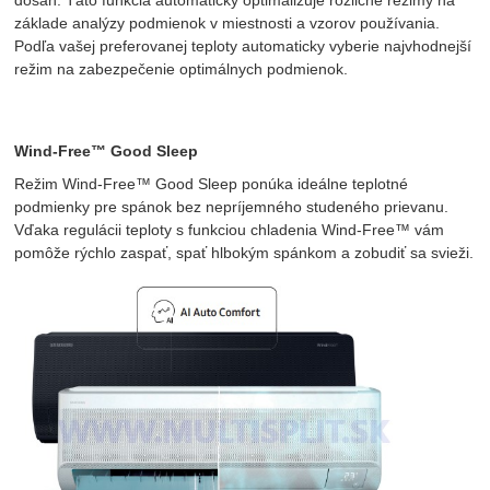
základe analýzy podmienok v miestnosti a vzorov používania.
Podľa vašej preferovanej teploty automaticky vyberie najvhodnejší
režim na zabezpečenie optimálnych podmienok.
Wind-Free™ Good Sleep
Režim Wind-Free™ Good Sleep ponúka ideálne teplotné
podmienky pre spánok bez nepríjemného studeného prievanu.
Vďaka regulácii teploty s funkciou chladenia Wind-Free™ vám
pomôže rýchlo zaspať, spať hlbokým spánkom a zobudiť sa svieži.