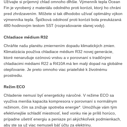
Užívajte si príjemný chlad omnoho dlhšie. Výmenník tepla Ocean
Fin je vyrobený z materiálu odolného proti korózii, ktorý ho chráni
pred zhrdzavením. Môžete si tak dlhodobo užívať optimálny výkon
výmenníka tepla. Špičková odolnosť proti korózii bola preukázaná
480-hodinovým testom SST (rozprašovanie slanej vody).
Chladiace médium R32
Chráňte našu planétu zmiernením dopadu klimatických zmien.
Klimatizácia používa chladiace médium R32 novej generácie,
ktoré nenarušuje ozónovú vrstvu a v porovnaní s tradičnými
chladiacimi médiami R22 a R410A má len malý dopad na globálne
otepľovanie. Je preto omnoho viac priateľské k životnému
prostrediu.
Režim ECO
Chladenie nemusí byť energeticky náročné. V režime ECO sa
využíva menšia kapacita kompresora v porovnaní s normálnym
režimom, čím sa znižuje spotreba energie*. Umožňuje vám tým
efektívnejšie schladiť miestnosť, keď vonku nie je príliš horúco,
prípadne ušetriť energiu a peniaze pri akýchkoľvek podmienkach,
aby ste sa už viac nemuseli báť účtu za elektrinu.