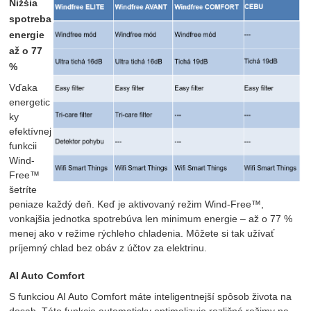
Nižšia
spotreba
energie
až o 77
%
Vďaka
energetic
ky
efektívnej
funkcii
Wind-
Free™
šetríte
peniaze každý deň. Keď je aktivovaný režim Wind-Free™,
vonkajšia jednotka spotrebúva len minimum energie – až o 77 %
menej ako v režime rýchleho chladenia. Môžete si tak užívať
príjemný chlad bez obáv z účtov za elektrinu.
AI Auto Comfort
S funkciou AI Auto Comfort máte inteligentnejší spôsob života na
dosah. Táto funkcia automaticky optimalizuje rozličné režimy na