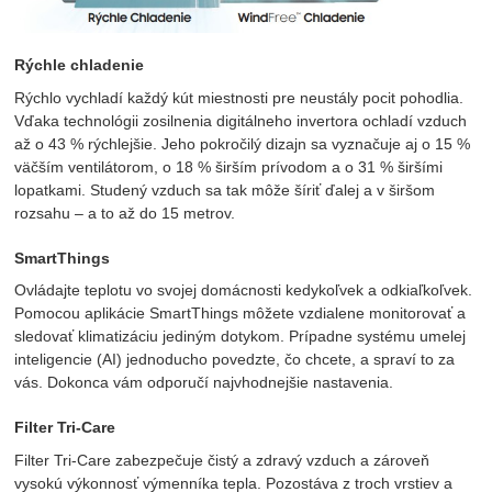
Rýchle chladenie
Rýchlo vychladí každý kút miestnosti pre neustály pocit pohodlia.
Vďaka technológii zosilnenia digitálneho invertora ochladí vzduch
až o 43 % rýchlejšie. Jeho pokročilý dizajn sa vyznačuje aj o 15 %
väčším ventilátorom, o 18 % širším prívodom a o 31 % širšími
lopatkami. Studený vzduch sa tak môže šíriť ďalej a v širšom
rozsahu – a to až do 15 metrov.
SmartThings
Ovládajte teplotu vo svojej domácnosti kedykoľvek a odkiaľkoľvek.
Pomocou aplikácie SmartThings môžete vzdialene monitorovať a
sledovať klimatizáciu jediným dotykom. Prípadne systému umelej
inteligencie (AI) jednoducho povedzte, čo chcete, a spraví to za
vás. Dokonca vám odporučí najvhodnejšie nastavenia.
Filter Tri-Care
Filter Tri-Care zabezpečuje čistý a zdravý vzduch a zároveň
vysokú výkonnosť výmenníka tepla. Pozostáva z troch vrstiev a