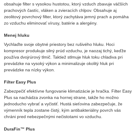
obsahuje filter s vysokou hustotou, ktorý vzduch zbavuje väčších
prachových častíc, vláken a zvieracích chlpov. Obsahuje aj
zeolitový povrchový filter, ktorý zachytáva jemný prach a pomáha
zo vzduchu eliminovať vírusy, batérie a alergény.
Menej hluku
Vychlaďte svoje obytné priestory bez rušivého hluku. Hoci
kompresor produkuje silný prúd vzduchu, je naozaj tichý, keďže
používa dvojrúrový tlmič. Taktiež stlmuje hluk toku chladiva pri
prevádzke na vysoký výkon a minimalizuje okolitý hluk pri
prevádzke na nízky výkon.
Filter Easy Plus
Zabezpečiť efektívne fungovanie klimatizácie je hračka. Filter Easy
Plus sa nachádza zvonka na hornej strane, takže ho možno
jednoducho vybrať a vyčistiť. Hustá sieťovina zabezpečuje, že
výmenník tepla zostane čistý, kým antibakteriálny povrch vás
chráni pred nebezpečnými nečistotami vo vzduchu.
DuraFin™ Plus