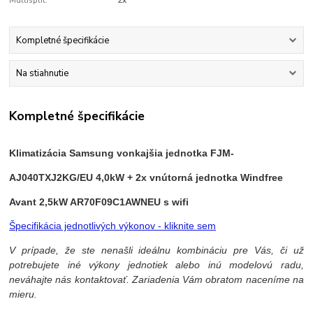
Multisplit:
2x
Kompletné špecifikácie
Na stiahnutie
Kompletné špecifikácie
Klimatizácia Samsung vonkajšia jednotka FJM-
AJ040TXJ2KG/EU 4,0kW + 2x vnútorná jednotka Windfree
Avant 2,5kW AR70F09C1AWNEU
s wifi
Špecifikácia jednotlivých výkonov - kliknite sem
V prípade, že ste nenašli ideálnu kombináciu pre Vás, či už
potrebujete iné výkony jednotiek alebo inú modelovú radu,
neváhajte nás kontaktovať. Zariadenia Vám obratom naceníme na
mieru.