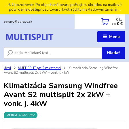
⚠️ Upozornenie: Po objednaní tovaru počkajte s úhradou na mailové
potvrdenie dostupnosti tovaru, kvôli rýchlym skladovým zmenám.
0
ks
opravy@opravy.sk
za
0 €
Menu
Hľadať
Úvod
MULTISPLIT pre 2 miestnosti
Klimatizácia Samsung Windfree
Avant S2 multisplit 2x 2kW + vonk. j. 4kW
Klimatizácia Samsung Windfree
Avant S2 multisplit 2x 2kW +
vonk. j. 4kW
Doprava ZADARMO