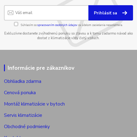
Prihlásiť sa
Súhlasím so
spracovaním osobných údajov
za účelom zasielania newslettera.
Exkluzívne dostanete zvýhodnenú ponuku so zľavou a k tomu zadarmo návod ako
dostať z klimatizácie vždy čistý vzduch.
Informácie pre zákazníkov
Obhliadka zdarma
Cenová ponuka
Montáž klimatizácie v bytoch
Servis klimatizácie
Obchodné podmienky