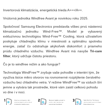
Invertorová klimatizácia, energetická trieda A+++/A++.
Vnútorná jednotka Windfree Avant je novinkou roku 2025.
Spoločnosť Samsung Electronics predstavila vôbec prvú nástennú
klimatizačnú jednotku Wind-Free™. Model je vybavený
exkluzívnou technológiou Wind-Free™ Cooling, ktorá užívateľom
poskytuje chladnejšiu klímu v miestnosti a optimálnu spotrebu
energie, zatiaľ čo odstraňuje akýkoľvek diskomfort z priameho
prúdu chladného vzduchu. Windfree Avant má navyše
Tri-care
filter
, ktorý udržuje čistotu priestoru.
Čo je to windfree režim a ako funguje?
Technológia WindFree™ zvyšuje vaše pohodlie v interiéri tým, že
využíva tisíce mikro otvorov na rovnomerné rozptýlenie čerstvého
vzduchu bez chladného vetra. V režime WindFree™ sa vzduch šíri
jemne a vytvára tak prostredie, ktoré vám zaistí celkovú pohodu
vo dne i v noci.