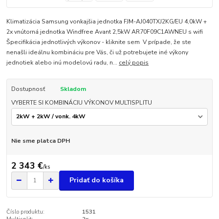
Klimatizácia Samsung vonkajšia jednotka FJM-AJ040TXJ2KG/EU 4,0kW +
2x vnútorná jednotka Windfree Avant 2,5kW AR70F09C1AWNEU s wifi
Špecifikácia jednotlivých výkonov - kliknite sem V prípade, že ste
nenašli ideálnu kombináciu pre Vás, či už potrebujete iné výkony
jednotiek alebo inú modelovú radu, n...
celý popis
Dostupnosť
Skladom
VYBERTE SI KOMBINÁCIU VÝKONOV MULTISPLITU
Nie sme platca DPH
2 343 €
/
ks
Pridať do košíka
Číslo produktu:
1531