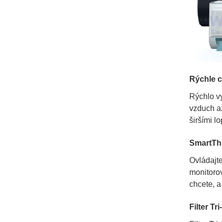
Rýchle c
Rýchlo vy
vzduch až
širšími l
SmartTh
Ovládajt
monitorov
chcete, a
Filter Tr