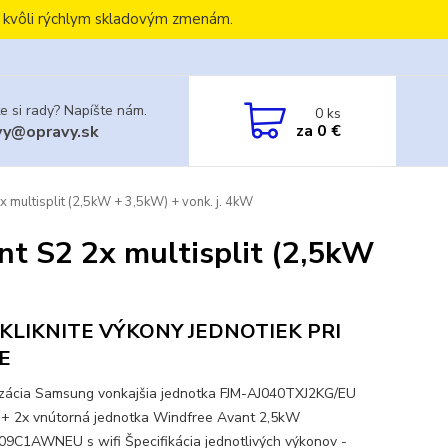
, kvôli rýchlym skladovým zmenám.
e si rady? Napíšte nám.
0
ks
za
0 €
vy@opravy.sk
 multisplit (2,5kW + 3,5kW) + vonk. j. 4kW
t S2 2x multisplit (2,5kW
KLIKNITE VÝKONY JEDNOTIEK PRI
E
izácia Samsung vonkajšia jednotka FJM-AJ040TXJ2KG/EU
+ 2x vnútorná jednotka Windfree Avant 2,5kW
9C1AWNEU s wifi Špecifikácia jednotlivých výkonov -