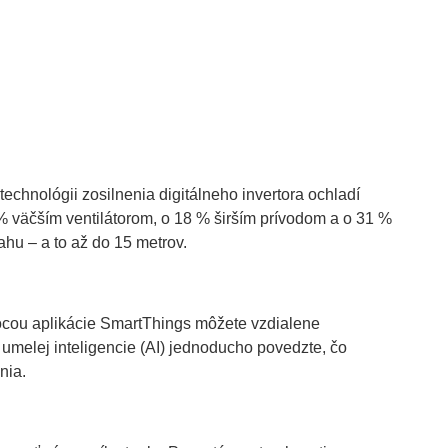
technológii zosilnenia digitálneho invertora ochladí
 % väčším ventilátorom, o 18 % širším prívodom a o 31 %
ahu – a to až do 15 metrov.
ocou aplikácie SmartThings môžete vzdialene
umelej inteligencie (AI) jednoducho povedzte, čo
nia.