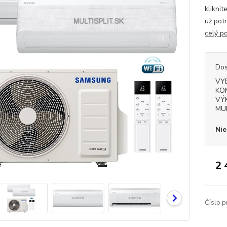
klikni
už pot
celý p
Dos
VY
KO
VÝ
MU
Nie
2 
Číslo p