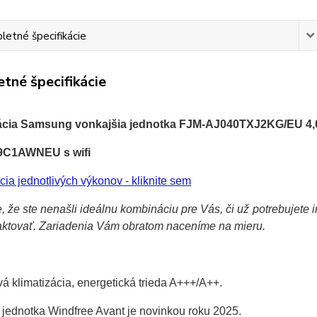
etné špecifikácie
tné špecifikácie
ácia Samsung vonkajšia jednotka FJM-AJ040TXJ2KG/EU 4,0
09C1AWNEU
s wifi
cia jednotlivých výkonov - kliknite sem
, že ste nenašli ideálnu kombináciu pre Vás, či už potrebujete
aktovať. Zariadenia Vám obratom naceníme na mieru.
vá klimatizácia, energetická trieda A+++/A++.
 jednotka Windfree Avant je novinkou roku 2025.