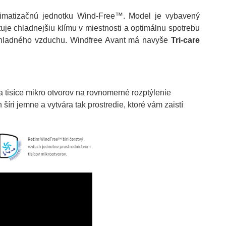
limatizačnú jednotku Wind-Free™. Model je vybavený
je chladnejšiu klímu v miestnosti a optimálnu spotrebu
u chladného vzduchu. Windfree Avant má navyše
Tri-care
 tisíce mikro otvorov na rovnomerné rozptýlenie
ri jemne a vytvára tak prostredie, ktoré vám zaistí