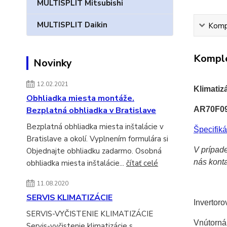
MULTISPLIT Mitsubishi
MULTISPLIT Daikin
Kompl
Komple
Novinky
12.02.2021
Klimatiz
Obhliadka miesta montáže.
AR70F
Bezplatná obhliadka v Bratislave
Bezplatná obhliadka miesta inštalácie v
Špecifiká
Bratislave a okolí. Vyplnením formulára si
V prípade
Objednajte obhliadku zadarmo. Osobná
nás kont
obhliadka miesta inštalácie...
čítať celé
11.08.2020
SERVIS KLIMATIZÁCIE
Invertoro
SERVIS-VYČISTENIE KLIMATIZÁCIE
Vnútorná
Servis-vyčistenie klimatizácie s