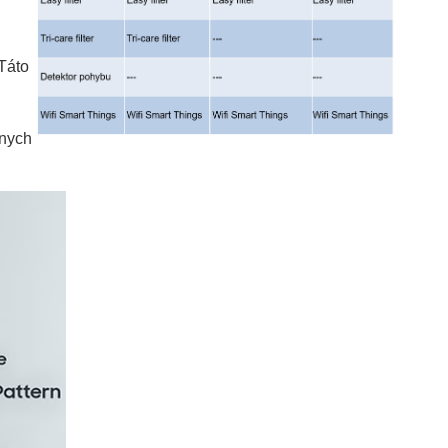
 Táto
lnych