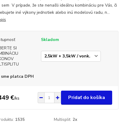
te sem V prípade, že ste nenašli ideálnu kombináciu pre Vás, či
rebujete iné výkony jednotiek alebo inú modelovú radu, n...
opis
tupnosť
Skladom
BERTE SI
MBINÁCIU
KONOV
LTISPLITU
 sme platca DPH
449 €
Pridať do košíka
/
ks
roduktu:
1535
Multisplit:
2x