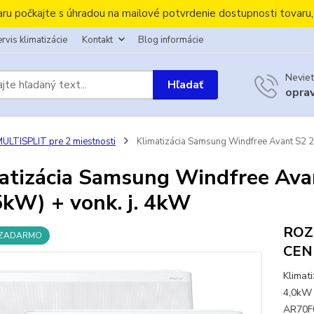
aru počkajte s úhradou na mailové potvrdenie dostupnosti tovaru
rvis klimatizácie
Kontakt
Blog informácie
Neviet
Hľadať
opra
ULTISPLIT pre 2 miestnosti
Klimatizácia Samsung Windfree Avant S2 2x
atizácia Samsung Windfree Avan
5kW) + vonk. j. 4kW
ROZ
 ZADARMO
CEN
Klimat
4,0kW 
AR70F0