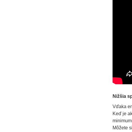
Nižšia s
Vďaka ene
Keď je a
minimum 
Môžete si