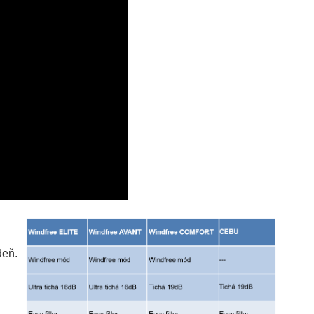
deň.
n