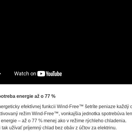
potreba energie až o 77 %
rgeticky efektívnej funkcii Wind-Free™ šetríte peniaze každý 
ktivovaný režim Wind-Free™, vonkajšia jednotka spotrebúva le
energie – až o 77 % menej ako v režime rýchleho chladenia.
 tak užívať príjemný chlad bez obáv z účtov za elektrinu.