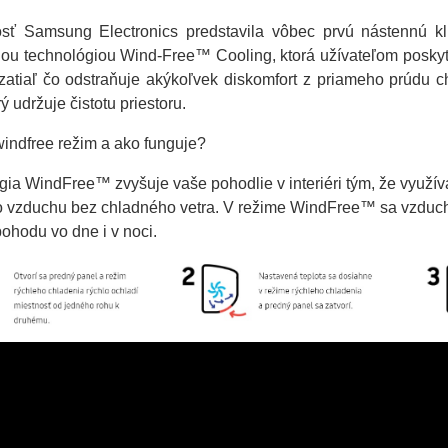
sť Samsung Electronics predstavila vôbec prvú nástennú k
nou technológiou Wind-Free™ Cooling, ktorá užívateľom poskytu
 zatiaľ čo odstraňuje akýkoľvek diskomfort z priameho prúd
rý udržuje čistotu priestoru.
windfree režim a ako funguje?
ia WindFree™ zvyšuje vaše pohodlie v interiéri tým, že využíva
 vzduchu bez chladného vetra. V režime WindFree™ sa vzduch ší
ohodu vo dne i v noci.