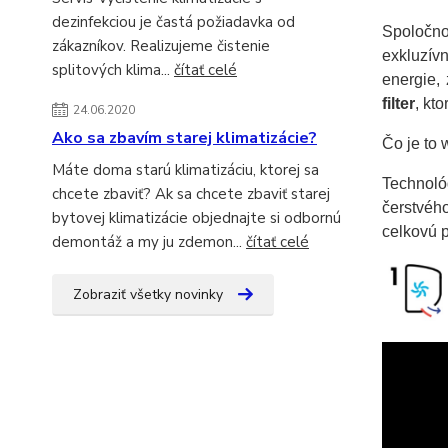
dezinfekciou je častá požiadavka od
Spoločno
zákazníkov. Realizujeme čistenie
exkluzív
splitových klima...
čítať celé
energie,
filter
, kto
24.06.2020
Ako sa zbavím starej klimatizácie?
Čo je to 
Máte doma starú klimatizáciu, ktorej sa
Technológ
chcete zbaviť? Ak sa chcete zbaviť starej
čerstvého
bytovej klimatizácie objednajte si odbornú
celkovú p
demontáž a my ju zdemon...
čítať celé
Zobraziť všetky novinky