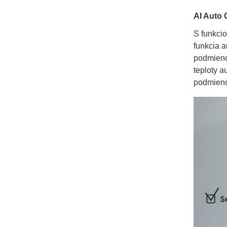
AI Auto 
S funkcio
funkcia a
podmieno
teploty 
podmien