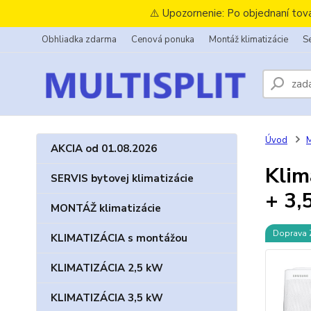
⚠️ Upozornenie: Po objednaní tov
Obhliadka zdarma
Cenová ponuka
Montáž klimatizácie
Se
Úvod
M
AKCIA od 01.08.2026
Klim
SERVIS bytovej klimatizácie
+ 3,
MONTÁŽ klimatizácie
Doprava
KLIMATIZÁCIA s montážou
KLIMATIZÁCIA 2,5 kW
KLIMATIZÁCIA 3,5 kW