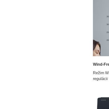
Wind-Fr
Režim Wi
reguláci