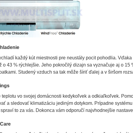
hladenie
chladí každý kút miestnosti pre neustály pocit pohodlia. Vďaka 
 o 43 % rýchlejšie. Jeho pokročilý dizajn sa vyznačuje aj o 15
opatkami. Studený vzduch sa tak môže šíriť ďalej a v širšom rozs
ings
e teplotu vo svojej domácnosti kedykoľvek a odkiaľkoľvek. Pom
ať a sledovať klimatizáciu jediným dotykom. Prípadne systému 
 spraví to za vás. Dokonca vám odporučí najvhodnejšie nastave
i-Care