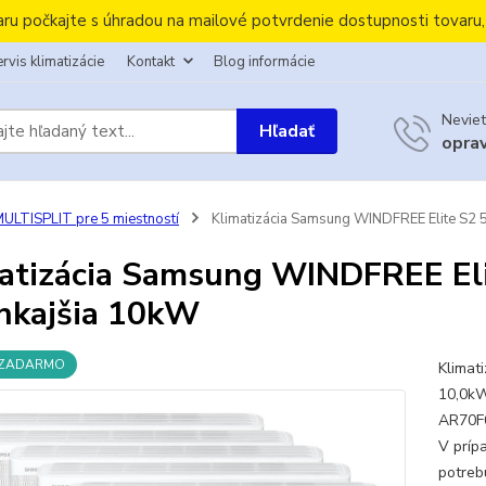
aru počkajte s úhradou na mailové potvrdenie dostupnosti tovaru
rvis klimatizácie
Kontakt
Blog informácie
Neviet
Hľadať
opra
ULTISPLIT pre 5 miestností
Klimatizácia Samsung WINDFREE Elite S2 5
atizácia Samsung WINDFREE Eli
nkajšia 10kW
 ZADARMO
Klimat
10,0kW
AR70F0
V prípa
potreb