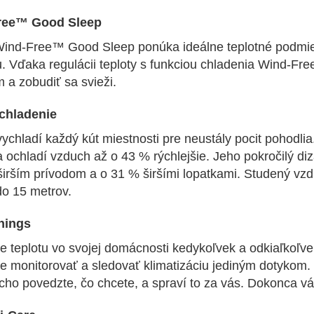
ree™ Good Sleep
ind-Free™ Good Sleep ponúka ideálne teplotné podmi
u. Vďaka regulácii teploty s funkciou chladenia Wind-F
 a zobudiť sa svieži.
chladenie
ychladí každý kút miestnosti pre neustály pocit pohodlia
a ochladí vzduch až o 43 % rýchlejšie. Jeho pokročilý di
irším prívodom a o 31 % širšími lopatkami. Studený vzdu
do 15 metrov.
hings
te teplotu vo svojej domácnosti kedykoľvek a odkiaľkoľ
e monitorovať a sledovať klimatizáciu jediným dotykom. 
cho povedzte, čo chcete, a spraví to za vás. Dokonca v