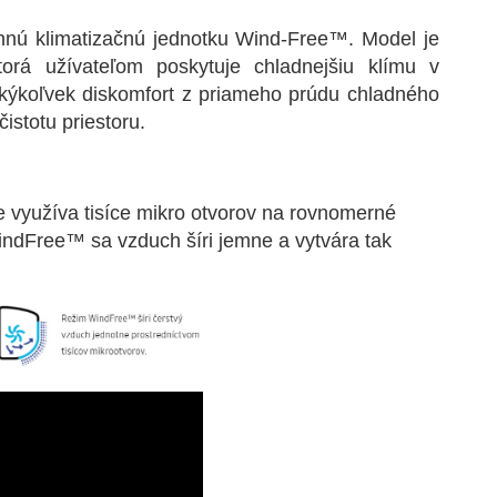
nnú klimatizačnú jednotku Wind-Free™. Model je
orá užívateľom poskytuje chladnejšiu klímu v
 akýkoľvek diskomfort z priameho prúdu chladného
čistotu priestoru.
e využíva tisíce mikro otvorov na rovnomerné
indFree™ sa vzduch šíri jemne a vytvára tak