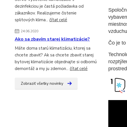
dezinfekciou je častá požiadavka od
Spoločn
zákazníkov. Realizujeme čistenie
vybaven
splitových klima...
čítať celé
miestno
vzduchu
24.06.2020
Ako sa zbavím starej klimatizácie?
Čo je to
Máte doma starú klimatizáciu, ktorej sa
Technoló
chcete zbaviť? Ak sa chcete zbaviť starej
rozptýl
bytovej klimatizácie objednajte si odbornú
prostred
demontáž a my ju zdemon...
čítať celé
Zobraziť všetky novinky