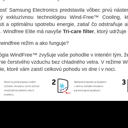
osť Samsung Electronics predstavila vôbec prvú náste
ý exkluzívnou technológiou Wind-Free™ Cooling, kt
sti a optimálnu spotrebu energie, zatiaľ čo odstraňuje
. Windfree Elite má navyše
Tri-care filter
, ktorý udržuje 
 windfree režim a ako funguje?
gia WindFree™ zvyšuje vaše pohodlie v interiéri tým, ž
enie čerstvého vzduchu bez chladného vetra. V režime W
ie, ktoré vám zaistí celkovú pohodu vo dne i v noci.