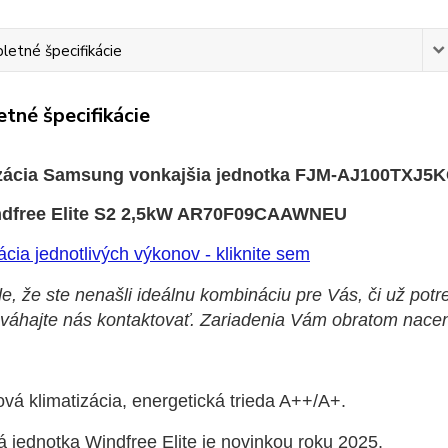
etné špecifikácie
tné špecifikácie
izácia Samsung vonkajšia jednotka FJM-AJ100TXJ5K
dfree Elite S2 2,5kW AR70F09CAAWNEU
ácia jednotlivých výkonov - kliknite sem
e, že ste nenašli ideálnu kombináciu pre Vás, či už pot
eváhajte nás kontaktovať. Zariadenia Vám obratom nace
ová klimatizácia, energetická trieda A++/A+.
 jednotka Windfree Elite je novinkou roku 2025.