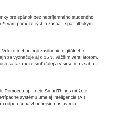
enky pre spánok bez nepríjemného studeného
ree™ vám pomôže rýchlo zaspať, spať hlbokým
. Vďaka technológii zosilnenia digitálneho
zajn sa vyznačuje aj o 15 % väčším ventilátorom,
ch sa tak môže šíriť ďalej a v širšom rozsahu –
vek. Pomocou aplikácie SmartThings môžete
Prípadne systému umelej inteligencie (AI)
ám odporučí najvhodnejšie nastavenia.