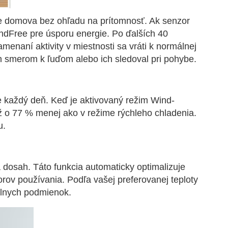
e domova bez ohľadu na prítomnosť. Ak senzor
dFree pre úsporu energie. Po ďalších 40
enaní aktivity v miestnosti sa vráti k normálnej
h smerom k ľuďom alebo ich sledoval pri pohybe.
e každý deň. Keď je aktivovaný režim Wind-
 o 77 % menej ako v režime rýchleho chladenia.
u.
a dosah. Táto funkcia automaticky optimalizuje
rov používania. Podľa vašej preferovanej teploty
álnych podmienok.