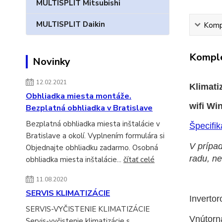
MULTISPLIT Mitsubishi
MULTISPLIT Daikin
Kompl
Komple
Novinky
12.02.2021
Klimat
Obhliadka miesta montáže.
wifi
Win
Bezplatná obhliadka v Bratislave
Bezplatná obhliadka miesta inštalácie v
Špecifik
Bratislave a okolí. Vyplnením formulára si
V prípad
Objednajte obhliadku zadarmo. Osobná
radu, n
obhliadka miesta inštalácie...
čítať celé
11.08.2020
SERVIS KLIMATIZÁCIE
Invertor
SERVIS-VYČISTENIE KLIMATIZÁCIE
Vnútorná
Servis-vyčistenie klimatizácie s