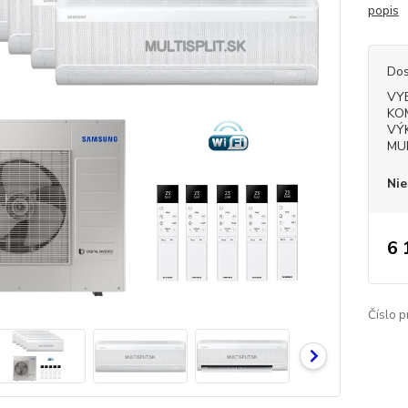
popis
Dos
VY
KO
VÝ
MU
Nie
6 
Číslo p