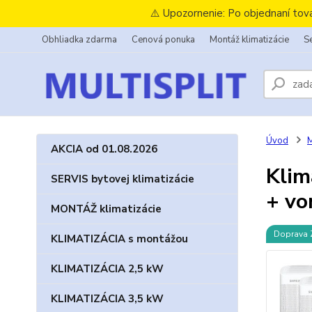
⚠️ Upozornenie: Po objednaní tov
Obhliadka zdarma
Cenová ponuka
Montáž klimatizácie
Se
Úvod
M
AKCIA od 01.08.2026
Klim
SERVIS bytovej klimatizácie
+ vo
MONTÁŽ klimatizácie
Doprava
KLIMATIZÁCIA s montážou
KLIMATIZÁCIA 2,5 kW
KLIMATIZÁCIA 3,5 kW