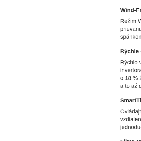
Wind-F
Režim W
prievan
spánkom
Rýchle 
Rýchlo v
invertor
o 18 % š
a to až 
SmartT
Ovládaj
vzdialen
jednodu