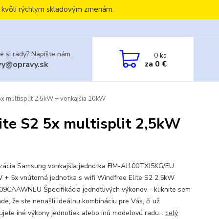
, kvôli rýchlym skladovým zmenám.
e si rady? Napíšte nám.
0
ks
za
0 €
vy@opravy.sk
x multisplit 2,5kW + vonkajšia 10kW
te S2 5x multisplit 2,5kW
izácia Samsung vonkajšia jednotka FJM-AJ100TXJ5KG/EU
 + 5x vnútorná jednotka s wifi Windfree Elite S2 2,5kW
9CAAWNEU Špecifikácia jednotlivých výkonov - kliknite sem
de, že ste nenašli ideálnu kombináciu pre Vás, či už
ujete iné výkony jednotiek alebo inú modelovú radu...
celý