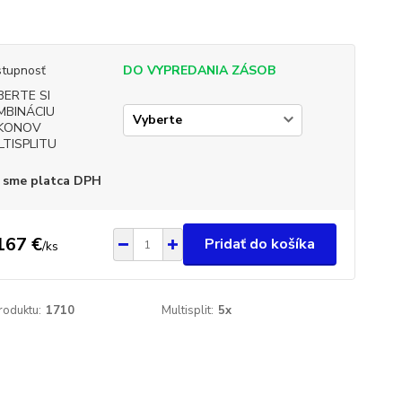
tupnosť
DO VYPREDANIA ZÁSOB
BERTE SI
MBINÁCIU
KONOV
LTISPLITU
 sme platca DPH
167 €
Pridať do košíka
/
ks
roduktu:
1710
Multisplit:
5x