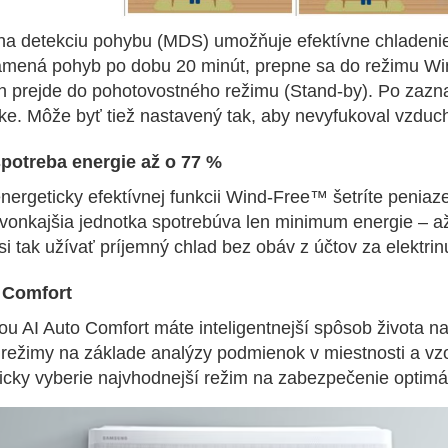
na detekciu pohybu (MDS) umožňuje efektívne chladeni
mená pohyb po dobu 20 minút, prepne sa do režimu Win
 prejde do pohotovostného režimu (Stand-by). Po zaznam
ke. Môže byť tiež nastavený tak, aby nevyfukoval vzduc
spotreba energie až o 77 %
ergeticky efektívnej funkcii Wind-Free™ šetríte peniaz
vonkajšia jednotka spotrebúva len minimum energie – až
i tak užívať príjemný chlad bez obáv z účtov za elektrin
 Comfort
ou AI Auto Comfort máte inteligentnejší spôsob života n
 režimy na základe analýzy podmienok v miestnosti a vzo
icky vyberie najvhodnejší režim na zabezpečenie optim