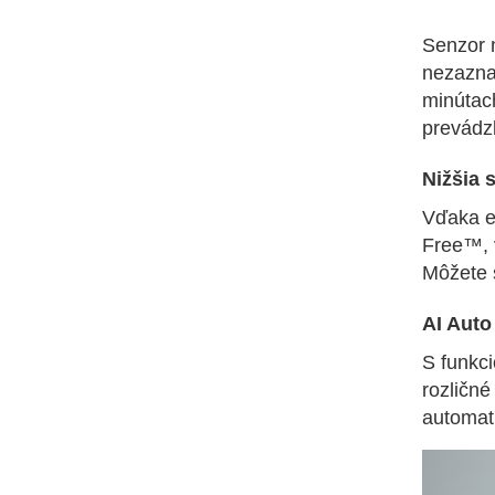
Senzor 
nezazna
minútach
prevádz
Nižšia 
Vďaka en
Free™, 
Môžete s
AI Auto
S funkci
rozličné
automat