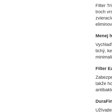
Filter 
troch vr
zvierací
eliminov
Menej 
Vychlaďt
tichý, k
minimali
Filter 
Zabezpeč
takže ho
antibak
DuraFi
Užívajte