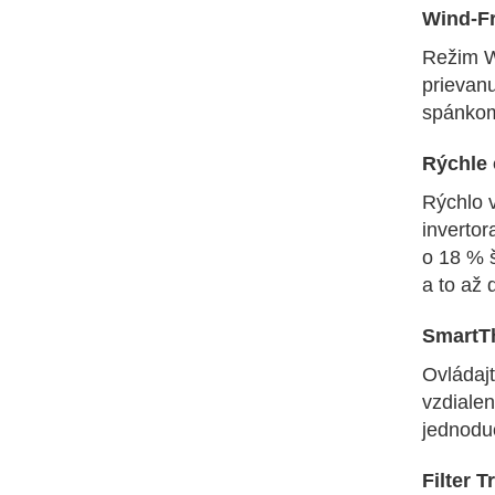
Wind-F
Režim W
prievan
spánkom
Rýchle 
Rýchlo v
invertor
o 18 % š
a to až 
SmartT
Ovládaj
vzdialen
jednodu
Filter T