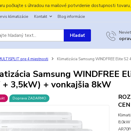
aru počkajte s úhradou na mailové potvrdenie dostupnosti tovaru
rvis klimatizácie
Kontakt
Blog informácie
Neviet
Hľadať
opra
ULTISPLIT pre 4 miestnosti
Klimatizácia Samsung WINDFREE Elite S2 4
atizácia Samsung WINDFREE Elit
+ 3,5kW) + vonkajšia 8kW
ROZ
ukt
Doprava ZADARMO
CEN
Klimat
8,0kW 
AR70F0