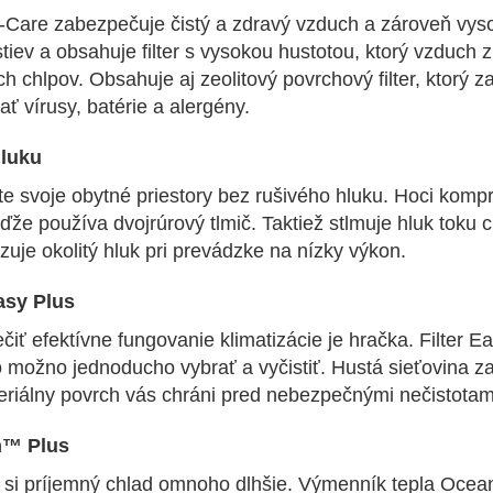
Tri-Care zabezpečuje čistý a zdravý vzduch a zároveň vy
stiev a obsahuje filter s vysokou hustotou, ktorý vzduch
ch chlpov. Obsahuje aj zeolitový povrchový filter, ktor
ať vírusy, batérie a alergény.
hluku
e svoje obytné priestory bez rušivého hluku. Hoci kompr
eďže používa dvojrúrový tlmič. Taktiež stlmuje hluk toku
zuje okolitý hluk pri prevádzke na nízky výkon.
Easy Plus
iť efektívne fungovanie klimatizácie je hračka. Filter 
 možno jednoducho vybrať a vyčistiť. Hustá sieťovina z
teriálny povrch vás chráni pred nebezpečnými nečistotam
n™ Plus
 si príjemný chlad omnoho dlhšie. Výmenník tepla Ocean