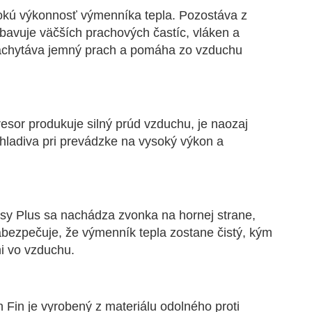
sokú výkonnosť výmenníka tepla. Pozostáva z
 zbavuje väčších prachových častíc, vláken a
ý zachytáva jemný prach a pomáha zo vzduchu
esor produkuje silný prúd vzduchu, je naozaj
 chladiva pri prevádzke na vysoký výkon a
Easy Plus sa nachádza zvonka na hornej strane,
abezpečuje, že výmenník tepla zostane čistý, kým
i vo vzduchu.
 Fin je vyrobený z materiálu odolného proti