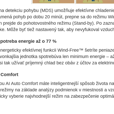
na detekciu pohybu (MDS) umožňuje efektívne chladeni
mená pohyb po dobu 20 minút, prepne sa do režimu Win
 prejde do pohotovostného režimu (Stand-by). Po zaznam
ke. Môže byť tiež nastavený tak, aby nevyfukoval vzduc
spotreba energie až o 77 %
ergeticky efektívnej funkcii Wind-Free™ šetríte peniaz
vonkajšia jednotka spotrebúva len minimum energie – až
i tak užívať príjemný chlad bez obáv z účtov za elektrin
 Comfort
ou AI Auto Comfort máte inteligentnejší spôsob života n
 režimy na základe analýzy podmienok v miestnosti a vzo
icky vyberie najvhodnejší režim na zabezpečenie optim