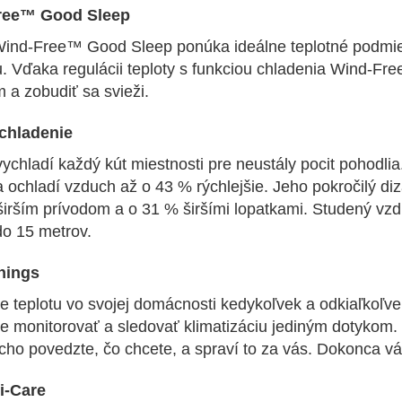
ree™ Good Sleep
ind-Free™ Good Sleep ponúka ideálne teplotné podmi
u. Vďaka regulácii teploty s funkciou chladenia Wind-F
 a zobudiť sa svieži.
chladenie
ychladí každý kút miestnosti pre neustály pocit pohodlia
a ochladí vzduch až o 43 % rýchlejšie. Jeho pokročilý di
irším prívodom a o 31 % širšími lopatkami. Studený vzdu
do 15 metrov.
hings
te teplotu vo svojej domácnosti kedykoľvek a odkiaľkoľ
e monitorovať a sledovať klimatizáciu jediným dotykom. 
cho povedzte, čo chcete, a spraví to za vás. Dokonca v
ri-Care