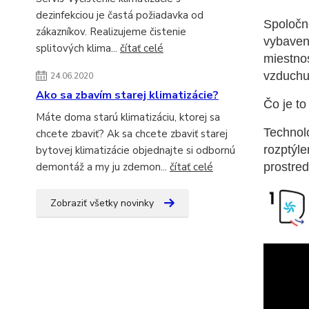
dezinfekciou je častá požiadavka od
Spoločn
zákazníkov. Realizujeme čistenie
vybaven
splitových klima...
čítať celé
miestno
vzduchu
24.06.2020
Ako sa zbavím starej klimatizácie?
Čo je to
Máte doma starú klimatizáciu, ktorej sa
Technoló
chcete zbaviť? Ak sa chcete zbaviť starej
rozptýl
bytovej klimatizácie objednajte si odbornú
prostred
demontáž a my ju zdemon...
čítať celé
Zobraziť všetky novinky