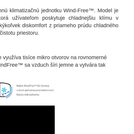
nnú klimatizačnú jednotku Wind-Free™. Model je
orá užívateľom poskytuje chladnejšiu klímu v
 akýkoľvek diskomfort z priameho prúdu chladného
čistotu priestoru.
e využíva tisíce mikro otvorov na rovnomerné
indFree™ sa vzduch šíri jemne a vytvára tak