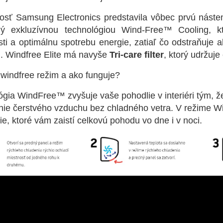
osť Samsung Electronics predstavila vôbec prvú náste
ý exkluzívnou technológiou Wind-Free™ Cooling, kt
sti a optimálnu spotrebu energie, zatiaľ čo odstraňuje
. Windfree Elite má navyše
Tri-care filter
, ktorý udržuje 
 windfree režim a ako funguje?
gia WindFree™ zvyšuje vaše pohodlie v interiéri tým, ž
enie čerstvého vzduchu bez chladného vetra. V režime W
ie, ktoré vám zaistí celkovú pohodu vo dne i v noci.