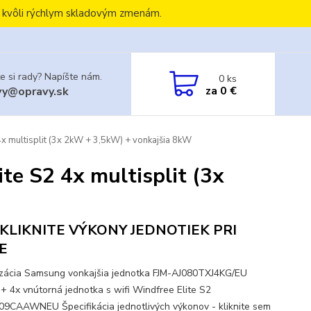
, kvôli rýchlym skladovým zmenám.
e si rady? Napíšte nám.
0
ks
za
0 €
vy@opravy.sk
x multisplit (3x 2kW + 3,5kW) + vonkajšia 8kW
e S2 4x multisplit (3x
KLIKNITE VÝKONY JEDNOTIEK PRI
E
izácia Samsung vonkajšia jednotka FJM-AJ080TXJ4KG/EU
+ 4x vnútorná jednotka s wifi Windfree Elite S2
9CAAWNEU Špecifikácia jednotlivých výkonov - kliknite sem