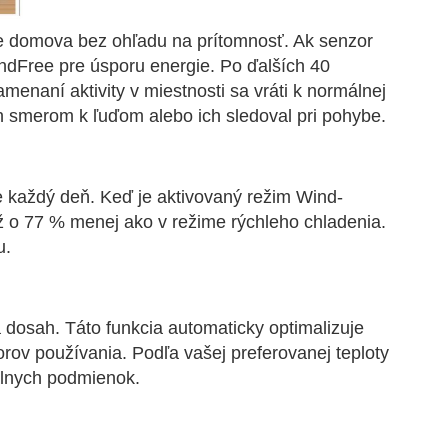
e domova bez ohľadu na prítomnosť. Ak senzor
dFree pre úsporu energie. Po ďalších 40
enaní aktivity v miestnosti sa vráti k normálnej
h smerom k ľuďom alebo ich sledoval pri pohybe.
e každý deň. Keď je aktivovaný režim Wind-
 o 77 % menej ako v režime rýchleho chladenia.
u.
a dosah. Táto funkcia automaticky optimalizuje
rov používania. Podľa vašej preferovanej teploty
álnych podmienok.