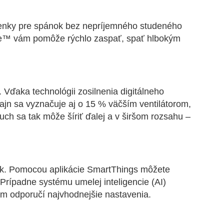
enky pre spánok bez nepríjemného studeného
ree™ vám pomôže rýchlo zaspať, spať hlbokým
. Vďaka technológii zosilnenia digitálneho
zajn sa vyznačuje aj o 15 % väčším ventilátorom,
ch sa tak môže šíriť ďalej a v širšom rozsahu –
vek. Pomocou aplikácie SmartThings môžete
Prípadne systému umelej inteligencie (AI)
ám odporučí najvhodnejšie nastavenia.