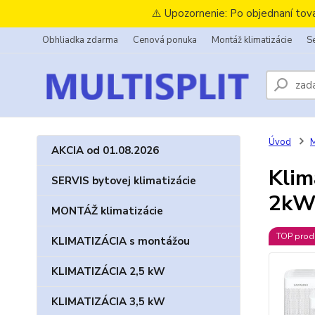
⚠️ Upozornenie: Po objednaní tov
Obhliadka zdarma
Cenová ponuka
Montáž klimatizácie
Se
Úvod
M
AKCIA od 01.08.2026
Klim
SERVIS bytovej klimatizácie
2kW 
MONTÁŽ klimatizácie
TOP prod
KLIMATIZÁCIA s montážou
KLIMATIZÁCIA 2,5 kW
KLIMATIZÁCIA 3,5 kW