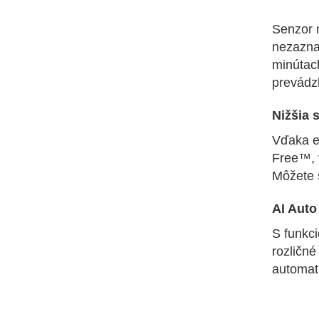
Senzor 
nezazna
minútach
prevádz
Nižšia 
Vďaka en
Free™, 
Môžete s
AI Auto
S funkci
rozličné
automat