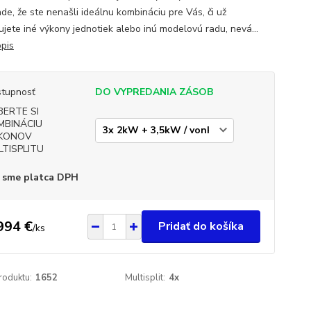
de, že ste nenašli ideálnu kombináciu pre Vás, či už
ujete iné výkony jednotiek alebo inú modelovú radu, nevá...
opis
tupnosť
DO VYPREDANIA ZÁSOB
BERTE SI
MBINÁCIU
KONOV
LTISPLITU
 sme platca DPH
994 €
Pridať do košíka
/
ks
roduktu:
1652
Multisplit:
4x