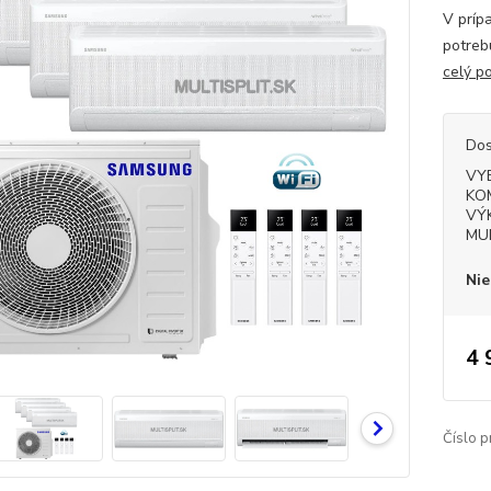
V prípa
potreb
celý p
Dos
VY
KO
VÝ
MU
Nie
4 
Číslo p