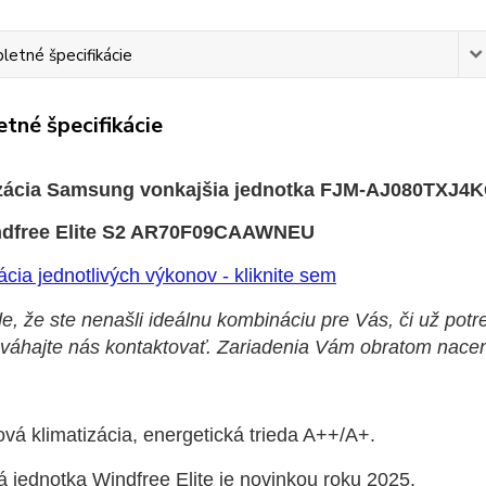
etné špecifikácie
tné špecifikácie
zácia Samsung vonkajšia jednotka FJM-AJ080TXJ4K
dfree Elite S2 AR70F09CAAWNEU
ácia jednotlivých výkonov - kliknite sem
e, že ste nenašli ideálnu kombináciu pre Vás, či už pot
eváhajte nás kontaktovať. Zariadenia Vám obratom nace
ová klimatizácia, energetická trieda A++/A+.
 jednotka Windfree Elite je novinkou roku 2025.