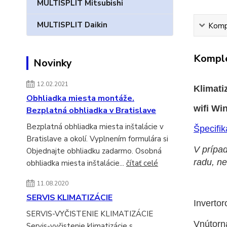
MULTISPLIT Mitsubishi
MULTISPLIT Daikin
Kompl
Komple
Novinky
12.02.2021
Klimati
Obhliadka miesta montáže.
wifi
Win
Bezplatná obhliadka v Bratislave
Bezplatná obhliadka miesta inštalácie v
Špecifik
Bratislave a okolí. Vyplnením formulára si
V prípad
Objednajte obhliadku zadarmo. Osobná
radu, n
obhliadka miesta inštalácie...
čítať celé
11.08.2020
SERVIS KLIMATIZÁCIE
Invertor
SERVIS-VYČISTENIE KLIMATIZÁCIE
Vnútorná
Servis-vyčistenie klimatizácie s