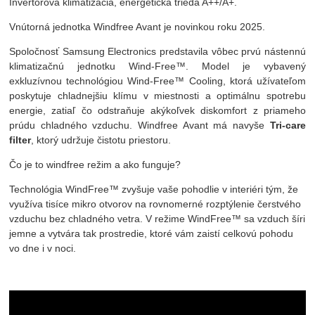
Invertorová klimatizácia, energetická trieda A++/A+.
Vnútorná jednotka Windfree Avant je novinkou roku 2025.
Spoločnosť Samsung Electronics predstavila vôbec prvú nástennú
klimatizačnú jednotku Wind-Free™. Model je vybavený
exkluzívnou technológiou Wind-Free™ Cooling, ktorá užívateľom
poskytuje chladnejšiu klímu v miestnosti a optimálnu spotrebu
energie, zatiaľ čo odstraňuje akýkoľvek diskomfort z priameho
prúdu chladného vzduchu. Windfree Avant má navyše
Tri-care
filter
, ktorý udržuje čistotu priestoru.
Čo je to windfree režim a ako funguje?
Technológia WindFree™ zvyšuje vaše pohodlie v interiéri tým, že
využíva tisíce mikro otvorov na rovnomerné rozptýlenie čerstvého
vzduchu bez chladného vetra. V režime WindFree™ sa vzduch šíri
jemne a vytvára tak prostredie, ktoré vám zaistí celkovú pohodu
vo dne i v noci.