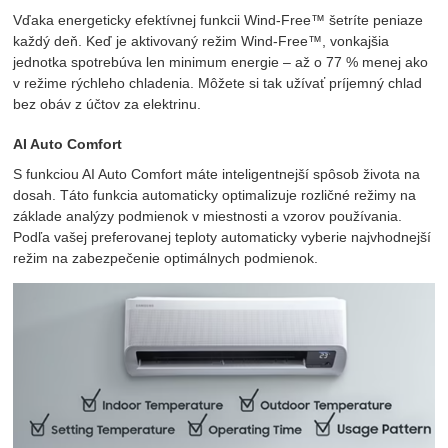
Vďaka energeticky efektívnej funkcii Wind-Free™ šetríte peniaze
každý deň. Keď je aktivovaný režim Wind-Free™, vonkajšia
jednotka spotrebúva len minimum energie – až o 77 % menej ako
v režime rýchleho chladenia. Môžete si tak užívať príjemný chlad
bez obáv z účtov za elektrinu.
AI Auto Comfort
S funkciou AI Auto Comfort máte inteligentnejší spôsob života na
dosah. Táto funkcia automaticky optimalizuje rozličné režimy na
základe analýzy podmienok v miestnosti a vzorov používania.
Podľa vašej preferovanej teploty automaticky vyberie najvhodnejší
režim na zabezpečenie optimálnych podmienok.