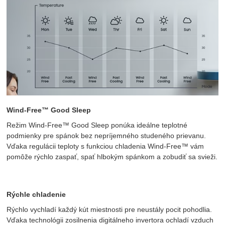
Wind-Free™ Good Sleep
Režim Wind-Free™ Good Sleep ponúka ideálne teplotné
podmienky pre spánok bez nepríjemného studeného prievanu.
Vďaka regulácii teploty s funkciou chladenia Wind-Free™ vám
pomôže rýchlo zaspať, spať hlbokým spánkom a zobudiť sa svieži.
Rýchle chladenie
Rýchlo vychladí každý kút miestnosti pre neustály pocit pohodlia.
Vďaka technológii zosilnenia digitálneho invertora ochladí vzduch