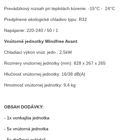
Prevádzkový rozsah pri teplotách kúrenie: -15°C - 24°C
Predplnené ekologické chladivo typu: R32
Napájanie: 220-240 / 50 / 1
Vnútorné jednotky Windfree Avant
:
Chladiaci výkon vnút. jedn.: 2,5kW
Rozmery vnútornej jednotky (mm): 828 x 267 x 265
Hlučnosť vnútornej jednotky: 16/38 dB(A)
Hmotnosť vnútornej jednotky: 9,4 kg
OBSAH DODÁVKY:
- 1x vonkajšia jednotka
- 5x vnútorná jednotka
- 5x diaľkový ovládač