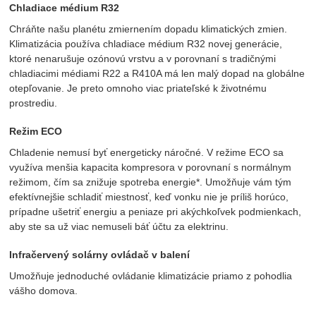
Chladiace médium R32
Chráňte našu planétu zmiernením dopadu klimatických zmien.
Klimatizácia používa chladiace médium R32 novej generácie,
ktoré nenarušuje ozónovú vrstvu a v porovnaní s tradičnými
chladiacimi médiami R22 a R410A má len malý dopad na globálne
otepľovanie. Je preto omnoho viac priateľské k životnému
prostrediu.
Režim ECO
Chladenie nemusí byť energeticky náročné. V režime ECO sa
využíva menšia kapacita kompresora v porovnaní s normálnym
režimom, čím sa znižuje spotreba energie*. Umožňuje vám tým
efektívnejšie schladiť miestnosť, keď vonku nie je príliš horúco,
prípadne ušetriť energiu a peniaze pri akýchkoľvek podmienkach,
aby ste sa už viac nemuseli báť účtu za elektrinu.
Infračervený solárny ovládač v balení
Umožňuje jednoduché ovládanie klimatizácie priamo z pohodlia
vášho domova.