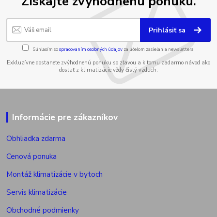
Získajte zvýhodnenú ponuku.
Prihlásiť sa
Súhlasím so
spracovaním osobných údajov
za účelom zasielania newslettera.
Exkluzívne dostanete zvýhodnenú ponuku so zľavou a k tomu zadarmo návod ako
dostať z klimatizácie vždy čistý vzduch.
Informácie pre zákazníkov
Obhliadka zdarma
Cenová ponuka
Montáž klimatizácie v bytoch
Servis klimatizácie
Obchodné podmienky