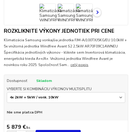
ROZKLIKNITE VÝKONY JEDNOTIEK PRI CENE
Klimatizácia Samsung vonkajšia jednotka FJM-AJ100TXJ5KG/EU 10,0kW +
5x vnútorná jednotka Windfree Avant S2 2,5kW AR70F09C1AWNEU
Špecifikácia jednotlivých výkonov - kliknite sem Invertorová klimatizácia,
energetická trieda A++/A+. Vnútorná jednotka Windfree Avant je
novinkou roku 2025. Spoločnosť Sam...
celý popis
Dostupnosť
Skladom
VYBERTE SI KOMBINÁCIU VÝKONOV MULTISPLITU
Nie sme platca DPH
5 879 €
/
ks