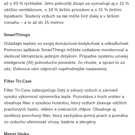
až o 43 % rýchlejšie. Jeho pokročilý dizajn sa vyznačuje aj o 15 %
väčším ventilátorom, o 18 % širším prívodom a o 31 % širšími
lopatkami. Studený vzduch sa tak môže šíriť ďalej a v širšom
rozsahu – a to až do 15 metrov.
SmartThings
Ovládajte teplotu vo svojej domácnosti kedykoľvek a odkiaľkoľvek.
Pomocou aplikácie SmartThings môžete vzdialene monitorovať a
sledovať klimatizáciu jediným dotykom. Prípadne systému umelej
inteligencie (AI) jednoducho povedzte, čo chcete, a spraví to za
vás. Dokonca vám odporučí najvhodnejšie nastavenia.
Filter Tri-Care
Filter Tri-Care zabezpečuje čistý a zdravý vzduch a zároveň
vysokú výkonnosť výmenníka tepla. Pozostáva z troch vrstiev a
obsahuje filter s vysokou hustotou, ktorý vzduch zbavuje väčších
prachových častíc, vláken a zvieracích chlpov. Obsahuje aj
zeolitový povrchový filter, ktorý zachytáva jemný prach a pomáha
zo vzduchu eliminovať vírusy, batérie a alergény.
Menej hluku