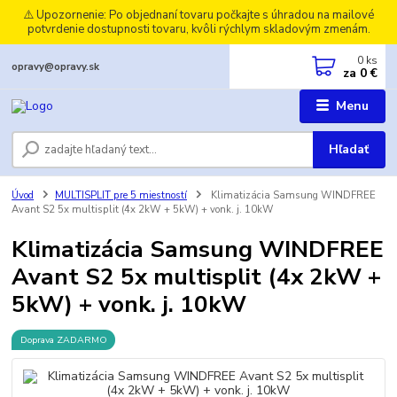
⚠️ Upozornenie: Po objednaní tovaru počkajte s úhradou na mailové
potvrdenie dostupnosti tovaru, kvôli rýchlym skladovým zmenám.
0
ks
opravy@opravy.sk
za
0 €
Menu
Hľadať
Úvod
MULTISPLIT pre 5 miestností
Klimatizácia Samsung WINDFREE
Avant S2 5x multisplit (4x 2kW + 5kW) + vonk. j. 10kW
Klimatizácia Samsung WINDFREE
Avant S2 5x multisplit (4x 2kW +
5kW) + vonk. j. 10kW
Doprava ZADARMO