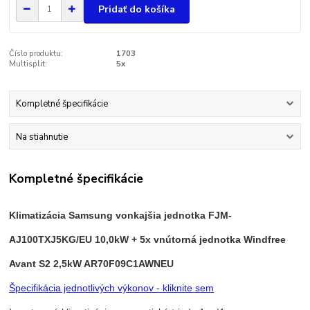
Pridať do košíka
Číslo produktu:
1703
Multisplit:
5x
Kompletné špecifikácie
Na stiahnutie
Kompletné špecifikácie
Klimatizácia Samsung vonkajšia jednotka FJM-
AJ100TXJ5KG/EU 10,0kW + 5x vnútorná jednotka Windfree
Avant S2 2,5kW AR70F09C1AWNEU
Špecifikácia jednotlivých výkonov - kliknite sem