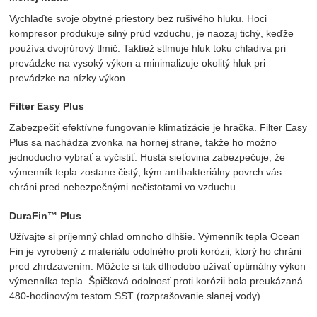
Vychlaďte svoje obytné priestory bez rušivého hluku. Hoci
kompresor produkuje silný prúd vzduchu, je naozaj tichý, keďže
používa dvojrúrový tlmič. Taktiež stlmuje hluk toku chladiva pri
prevádzke na vysoký výkon a minimalizuje okolitý hluk pri
prevádzke na nízky výkon.
Filter Easy Plus
Zabezpečiť efektívne fungovanie klimatizácie je hračka. Filter Easy
Plus sa nachádza zvonka na hornej strane, takže ho možno
jednoducho vybrať a vyčistiť. Hustá sieťovina zabezpečuje, že
výmenník tepla zostane čistý, kým antibakteriálny povrch vás
chráni pred nebezpečnými nečistotami vo vzduchu.
DuraFin™ Plus
Užívajte si príjemný chlad omnoho dlhšie. Výmenník tepla Ocean
Fin je vyrobený z materiálu odolného proti korózii, ktorý ho chráni
pred zhrdzavením. Môžete si tak dlhodobo užívať optimálny výkon
výmenníka tepla. Špičková odolnosť proti korózii bola preukázaná
480-hodinovým testom SST (rozprašovanie slanej vody).