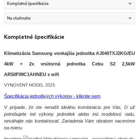
Kompletné špecifikácie
Na stiahnutie
Kompletné špecifikácie
Klimatizácia Samsung vonkajšia jednotka AJ040TXJ2KG/EU
4kW + 2x vnútorná jednotka Cebu S2 2,5kW
AR50F09C1AHNEU s wifi
VYNOVENÝ MODEL 2025
Špecifikácia jednotlivých výkonov - kliknite sem
V prípade, že ste nenašli ideálnu kombináciu pre Vás, či už
potrebujete iné výkony jednotiek alebo inú modelovú radu,
neváhajte nás kontaktovať. Zariadenia Vám obratom naceníme
na mieru.
Invertoro