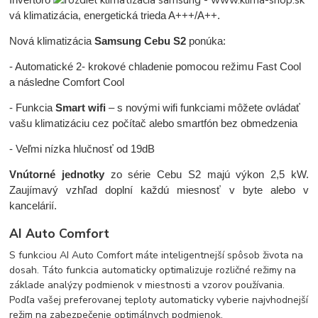
vá klimatizácia, energetická trieda
A+++/A++.
Nová klimatizácia
Samsung Cebu S2
ponúka:
- Automatické 2- krokové chladenie pomocou režimu Fast Cool
a následne Comfort Cool
- Funkcia
Smart wifi
– s novými wifi funkciami môžete ovládať
vašu klimatizáciu cez počítač alebo smartfón bez obmedzenia
- Veľmi nízka hlučnosť od 19dB
Vnútorné jednotky
zo série Cebu S2 majú výkon 2,5 kW.
Zaujímavý vzhľad doplní každú miesnosť v byte alebo v
kancelárií.
AI Auto Comfort
S funkciou AI Auto Comfort máte inteligentnejší spôsob života na
dosah. Táto funkcia automaticky optimalizuje rozličné režimy na
základe analýzy podmienok v miestnosti a vzorov používania.
Podľa vašej preferovanej teploty automaticky vyberie najvhodnejší
režim na zabezpečenie optimálnych podmienok.