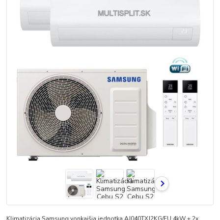
Klimatizácia Samsung vonkajšia jednotka AJ040TXJ2KG/EU 4kW + 2x