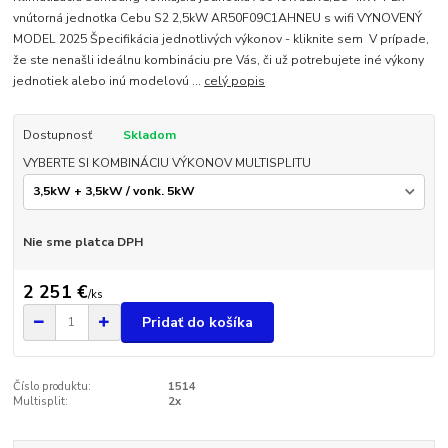
vnútorná jednotka Cebu S2 2,5kW AR50F09C1AHNEU s wifi VYNOVENÝ
MODEL 2025 Špecifikácia jednotlivých výkonov - kliknite sem V prípade,
že ste nenašli ideálnu kombináciu pre Vás, či už potrebujete iné výkony
jednotiek alebo inú modelovú ...
celý popis
Dostupnosť
Skladom
VYBERTE SI KOMBINÁCIU VÝKONOV MULTISPLITU
Nie sme platca DPH
2 251 €
/
ks
Pridať do košíka
Číslo produktu:
1514
Multisplit:
2x