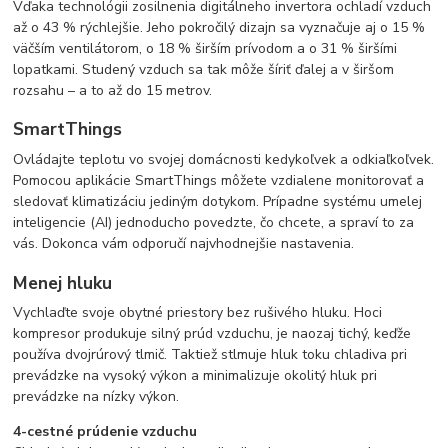
Vďaka technológii zosilnenia digitálneho invertora ochladí vzduch
až o 43 % rýchlejšie. Jeho pokročilý dizajn sa vyznačuje aj o 15 %
väčším ventilátorom, o 18 % širším prívodom a o 31 % širšími
lopatkami. Studený vzduch sa tak môže šíriť ďalej a v širšom
rozsahu – a to až do 15 metrov.
SmartThings
Ovládajte teplotu vo svojej domácnosti kedykoľvek a odkiaľkoľvek.
Pomocou aplikácie SmartThings môžete vzdialene monitorovať a
sledovať klimatizáciu jediným dotykom. Prípadne systému umelej
inteligencie (AI) jednoducho povedzte, čo chcete, a spraví to za
vás. Dokonca vám odporučí najvhodnejšie nastavenia.
Menej hluku
Vychlaďte svoje obytné priestory bez rušivého hluku. Hoci
kompresor produkuje silný prúd vzduchu, je naozaj tichý, keďže
používa dvojrúrový tlmič. Taktiež stlmuje hluk toku chladiva pri
prevádzke na vysoký výkon a minimalizuje okolitý hluk pri
prevádzke na nízky výkon.
4-cestné prúdenie vzduchu