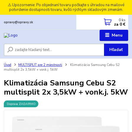
⚠️ Upozornenie: Po objednaní tovaru počkajte s úhradou na mailové
potvrdenie dostupnosti tovaru, kvôli rýchlym skladovým zmenám.
0
ks
opravy@opravy.sk
za
0 €
Menu
Hľadať
Úvod
MULTISPLIT pre 2 miestnosti
Klimatizácia Samsung Cebu S2
multisplit 2x 3,5kW + vonk.j. 5kW
Klimatizácia Samsung Cebu S2
multisplit 2x 3,5kW + vonk.j. 5kW
Doprava ZADARMO