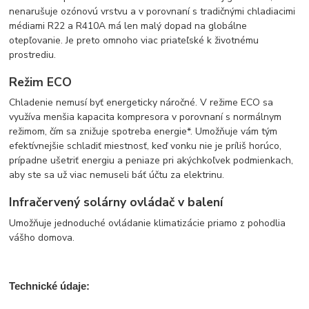
nenarušuje ozónovú vrstvu a v porovnaní s tradičnými chladiacimi
médiami R22 a R410A má len malý dopad na globálne
otepľovanie. Je preto omnoho viac priateľské k životnému
prostrediu.
Režim ECO
Chladenie nemusí byť energeticky náročné. V režime ECO sa
využíva menšia kapacita kompresora v porovnaní s normálnym
režimom, čím sa znižuje spotreba energie*. Umožňuje vám tým
efektívnejšie schladiť miestnosť, keď vonku nie je príliš horúco,
prípadne ušetriť energiu a peniaze pri akýchkoľvek podmienkach,
aby ste sa už viac nemuseli báť účtu za elektrinu.
Infračervený solárny ovládač v balení
Umožňuje jednoduché ovládanie klimatizácie priamo z pohodlia
vášho domova.
Technické údaje: