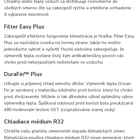
Chladný alebo teplý vzduch sa distribuuje rovnomerne do
všetkých smerov, čím sa zabezpečí rýchle a efektívne ochladenie
či vykúrenie miestnosti.
Filter Easy Plus
Zabezpečiť efektívne fungovanie klimatizácie je hračka. Filter Easy
Plus sa nachádza zvonka na hornej strane, takže ho možno
jednoducho vybrať a vyčistiť. Hustá sieťovina zabezpečuje, že
výmenník tepla zostane čistý, kým antibakteriálny povrch vás
chráni pred nebezpečnými nečistotami vo vzduchu.
DuraFin™ Plus
Užívajte si príjemný chlad omnoho dlhšie. Výmenník tepla Ocean
Fin je vyrobený z materiálu odolného proti korózii, ktorý ho chráni
pred zhrdzavením. Môžete si tak dlhodobo užívať optimálny výkon
výmenníka tepla. Špičková odolnosť proti korózii bola preukázaná
480-hodinovým testom SST (rozprašovanie slanej vody).
Chladiace médium R32
Chráňte našu planétu zmiernením dopadu klimatických zmien.
Klimatizácia používa chladiace médium R32 novej generácie, ktoré