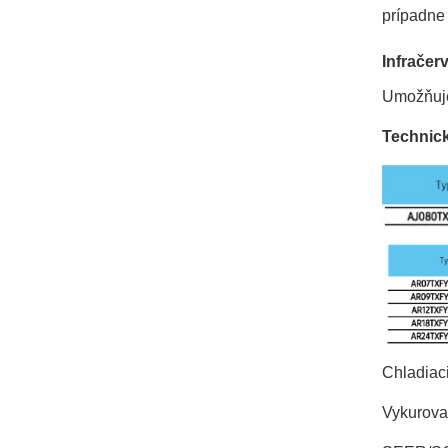
prípadne 
Infračer
Umožňuje
Technick
Chladiaci
Vykurovac