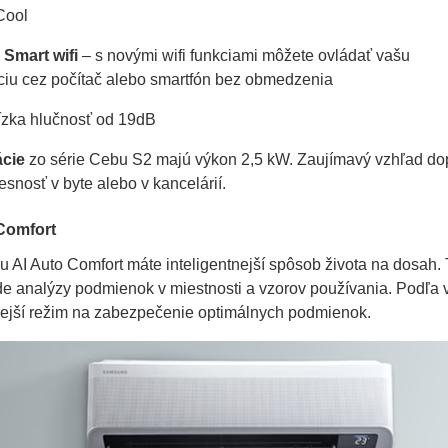
Cool
a
Smart wifi
– s novými wifi funkciami môžete ovládať vašu
áciu cez počítač alebo smartfón bez obmedzenia
nízka hlučnosť od 19dB
ácie
zo série Cebu S2 majú výkon 2,5 kW. Zaujímavý vzhľad do
snosť v byte alebo v kancelárií.
Comfort
u AI Auto Comfort máte inteligentnejší spôsob života na dosah. 
e analýzy podmienok v miestnosti a vzorov používania. Podľa v
ejší režim na zabezpečenie optimálnych podmienok.