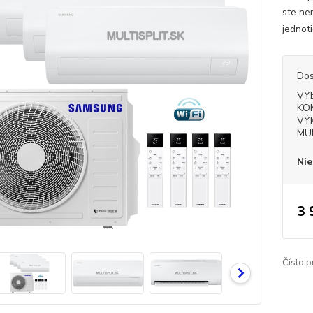
ste ne
jednot
Dos
VY
KO
VÝ
MU
Nie
3 
Číslo p