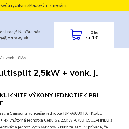
, kvôli rýchlym skladovým zmenám.
e si rady? Napíšte nám.
0
ks
za
0 €
vy@opravy.sk
 + vonk. j. 8kW
tisplit 2,5kW + vonk. j.
KLIKNITE VÝKONY JEDNOTIEK PRI
E
izácia Samsung vonkajšia jednotka FJM-AJ080TXJ4KG/EU
 + 4x vnútorná jednotka Cebu S2 2,5kW AR50F09C1AHNEU s
ecifikácia jednotlivých výkonov - kliknite sem V prípade, že