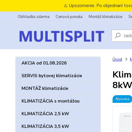
⚠️ Upozornenie: Po objednaní tov
Obhliadka zdarma
Cenová ponuka
Montáž klimatizácie
Se
Úvod
AKCIA od 01.08.2026
Klim
SERVIS bytovej klimatizácie
8k
MONTÁŽ klimatizácie
Novinka
KLIMATIZÁCIA s montážou
KLIMATIZÁCIA 2,5 kW
KLIMATIZÁCIA 3,5 kW