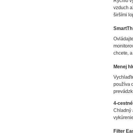
Rýchlo vy
vzduch až
širšími l
SmartTh
Ovládajt
monitorov
chcete, a
Menej h
Vychlaďte
používa d
prevádzk
4-cestn
Chladný a
vykúrenie
Filter E