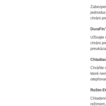
Zabezpeči
jednoduch
chráni p
DuraFin
Užívajte 
chráni pr
preukáza
Chladia
Chráňte 
ktoré ne
otepľovan
Režim 
Chladeni
režimom, 