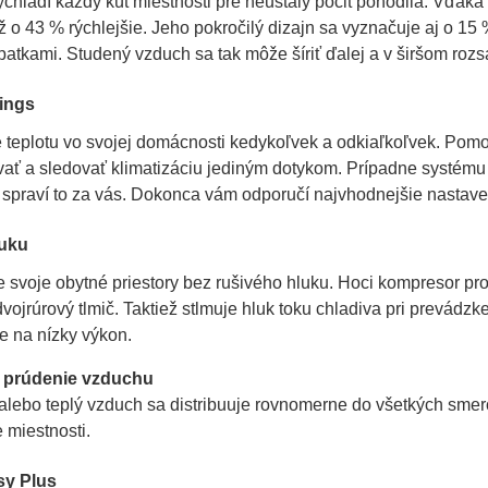
chladí každý kút miestnosti pre neustály pocit pohodlia. Vďaka 
 o 43 % rýchlejšie. Jeho pokročilý dizajn sa vyznačuje aj o 15
opatkami. Studený vzduch sa tak môže šíriť ďalej a v širšom rozs
ings
e teplotu vo svojej domácnosti kedykoľvek a odkiaľkoľvek. Pom
ať a sledovať klimatizáciu jediným dotykom. Prípadne systému 
 spraví to za vás. Dokonca vám odporučí najvhodnejšie nastave
luku
 svoje obytné priestory bez rušivého hluku. Hoci kompresor pro
vojrúrový tlmič. Taktiež stlmuje hluk toku chladiva pri prevádzk
e na nízky výkon.
é prúdenie vzduchu
lebo teplý vzduch sa distribuuje rovnomerne do všetkých smero
 miestnosti.
asy Plus