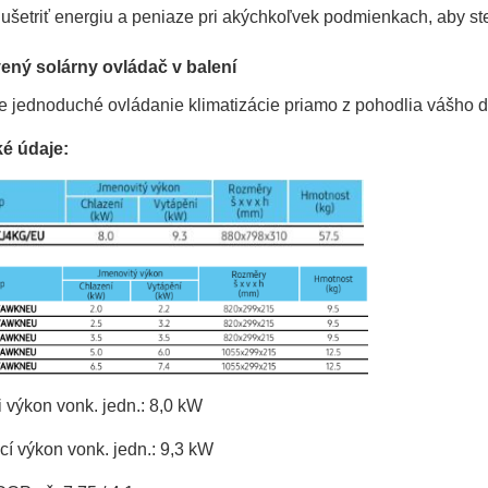
ušetriť energiu a peniaze pri akýchkoľvek podmienkach, aby ste
vený solárny ovládač v balení
 jednoduché ovládanie klimatizácie priamo z pohodlia vášho 
é údaje:
 výkon vonk. jedn.: 8,0 kW
í výkon vonk. jedn.: 9,3 kW