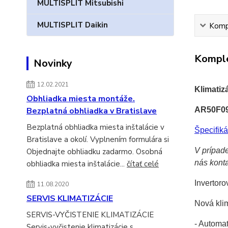
MULTISPLIT Mitsubishi
MULTISPLIT Daikin
Kompl
Komple
Novinky
12.02.2021
Klimati
Obhliadka miesta montáže.
AR50F09
Bezplatná obhliadka v Bratislave
Bezplatná obhliadka miesta inštalácie v
Špecifiká
Bratislave a okolí. Vyplnením formulára si
V prípade
Objednajte obhliadku zadarmo. Osobná
nás kont
obhliadka miesta inštalácie...
čítať celé
Invertoro
11.08.2020
SERVIS KLIMATIZÁCIE
Nová kli
SERVIS-VYČISTENIE KLIMATIZÁCIE
- Automa
Servis-vyčistenie klimatizácie s