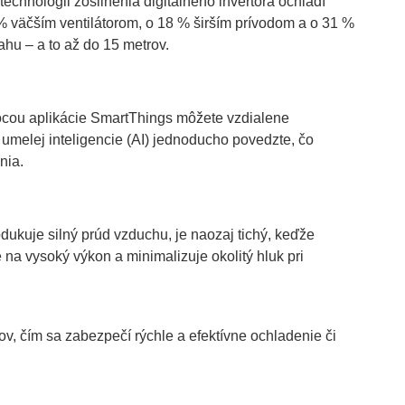
technológii zosilnenia digitálneho invertora ochladí
 % väčším ventilátorom, o 18 % širším prívodom a o 31 %
ahu – a to až do 15 metrov.
ocou aplikácie SmartThings môžete vzdialene
umelej inteligencie (AI) jednoducho povedzte, čo
nia.
dukuje silný prúd vzduchu, je naozaj tichý, keďže
e na vysoký výkon a minimalizuje okolitý hluk pri
v, čím sa zabezpečí rýchle a efektívne ochladenie či