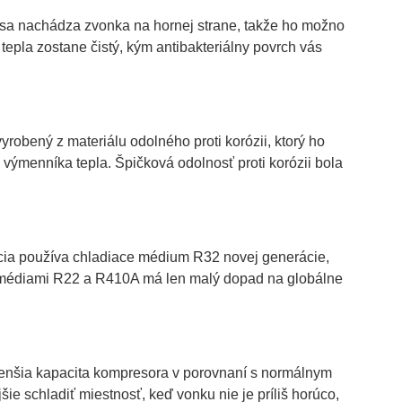
us sa nachádza zvonka na hornej strane, takže ho možno
tepla zostane čistý, kým antibakteriálny povrch vás
robený z materiálu odolného proti korózii, ktorý ho
výmenníka tepla. Špičková odolnosť proti korózii bola
cia používa chladiace médium R32 novej generácie,
mi médiami R22 a R410A má len malý dopad na globálne
enšia kapacita kompresora v porovnaní s normálnym
e schladiť miestnosť, keď vonku nie je príliš horúco,