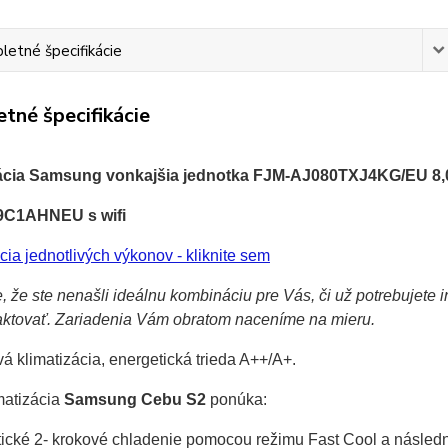
etné špecifikácie
tné špecifikácie
zácia Samsung vonkajšia jednotka FJM-AJ080TXJ4KG/EU 8,
C1AHNEU s wifi
cia jednotlivých výkonov - kliknite sem
, že ste nenašli ideálnu kombináciu pre Vás, či už potrebujete
aktovať. Zariadenia Vám obratom naceníme na mieru.
vá klimatizácia, energetická trieda
A++/A+.
matizácia
Samsung Cebu S2
ponúka:
tické 2- krokové chladenie pomocou režimu Fast Cool a násled