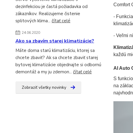
Comfort 
dezinfekciou je častá požiadavka od
zákazníkov. Realizujeme čistenie
- Funkci
splitových klima...
čítať celé
klimatiz
24.06.2020
- Veľmi 
Ako sa zbavím starej klimatizácie?
Klimatiz
Máte doma starú klimatizáciu, ktorej sa
každú mie
chcete zbaviť? Ak sa chcete zbaviť starej
bytovej klimatizácie objednajte si odbornú
AI Auto 
demontáž a my ju zdemon...
čítať celé
S funkcio
na základ
Zobraziť všetky novinky
najvhodn