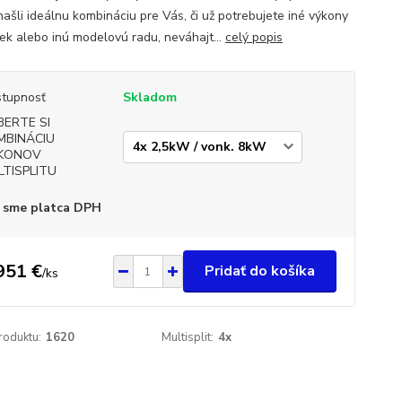
našli ideálnu kombináciu pre Vás, či už potrebujete iné výkony
iek alebo inú modelovú radu, neváhajt...
celý popis
tupnosť
Skladom
BERTE SI
MBINÁCIU
KONOV
LTISPLITU
 sme platca DPH
951 €
Pridať do košíka
/
ks
roduktu:
1620
Multisplit:
4x