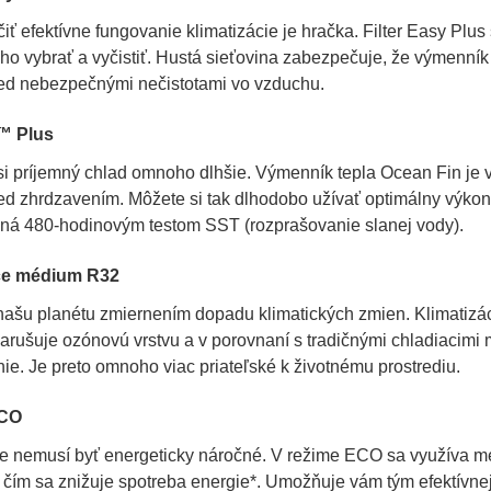
ť efektívne fungovanie klimatizácie je hračka. Filter Easy Pl
o vybrať a vyčistiť. Hustá sieťovina zabezpečuje, že výmenník 
red nebezpečnými nečistotami vo vzduchu.
™ Plus
si príjemný chlad omnoho dlhšie. Výmenník tepla Ocean Fin je vy
ed zhrdzavením. Môžete si tak dlhodobo užívať optimálny výkon 
ná 480-hodinovým testom SST (rozprašovanie slanej vody).
ce médium R32
našu planétu zmiernením dopadu klimatických zmien. Klimatizá
narušuje ozónovú vrstvu a v porovnaní s tradičnými chladiaci
ie. Je preto omnoho viac priateľské k životnému prostrediu.
ECO
e nemusí byť energeticky náročné. V režime ECO sa využíva m
čím sa znižuje spotreba energie*. Umožňuje vám tým efektívnejši