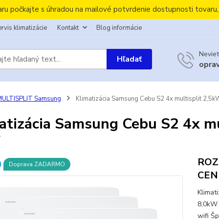
aru počkajte s úhradou na mailové potvrdenie dostupnosti tovaru
rvis klimatizácie
Kontakt
Blog informácie
Neviet
Hľadať
opra
MULTISPLIT Samsung
Klimatizácia Samsung Cebu S2 4x multisplit 2,5kW
atizácia Samsung Cebu S2 4x mul
W
ROZ
Doprava ZADARMO
CEN
Klimat
8,0kW
wifi Šp