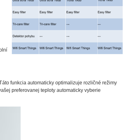
plní
Táto funkcia automaticky optimalizuje rozličné režimy
ašej preferovanej teploty automaticky vyberie