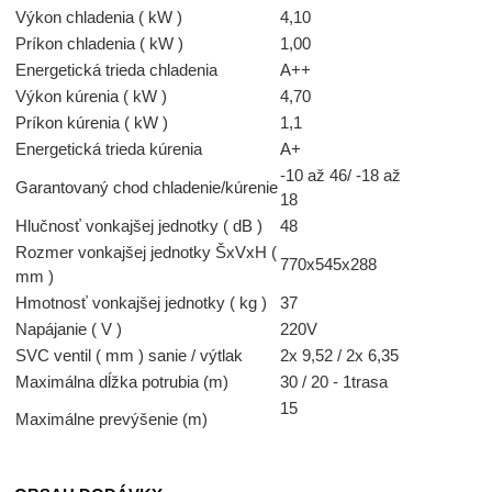
Výkon chladenia ( kW )
4,10
Príkon chladenia ( kW )
1,00
Energetická trieda chladenia
A++
Výkon kúrenia ( kW )
4,70
Príkon kúrenia ( kW )
1,1
Energetická trieda kúrenia
A+
-10 až 46/ -18 až
Garantovaný chod chladenie/kúrenie
18
Hlučnosť vonkajšej jednotky ( dB )
48
Rozmer vonkajšej jednotky ŠxVxH (
770x545x288
mm )
Hmotnosť vonkajšej jednotky ( kg )
37
Napájanie ( V )
220V
SVC ventil ( mm ) sanie / výtlak
2x 9,52 / 2x 6,35
Maximálna dĺžka potrubia (m)
30 / 20 - 1trasa
15
Maximálne prevýšenie (m)