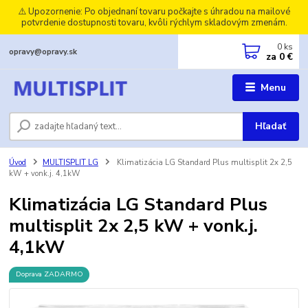
⚠️ Upozornenie: Po objednaní tovaru počkajte s úhradou na mailové
potvrdenie dostupnosti tovaru, kvôli rýchlym skladovým zmenám.
0
ks
opravy@opravy.sk
za
0 €
Menu
Hľadať
Úvod
MULTISPLIT LG
Klimatizácia LG Standard Plus multisplit 2x 2,5
kW + vonk.j. 4,1kW
Klimatizácia LG Standard Plus
multisplit 2x 2,5 kW + vonk.j.
4,1kW
Doprava ZADARMO