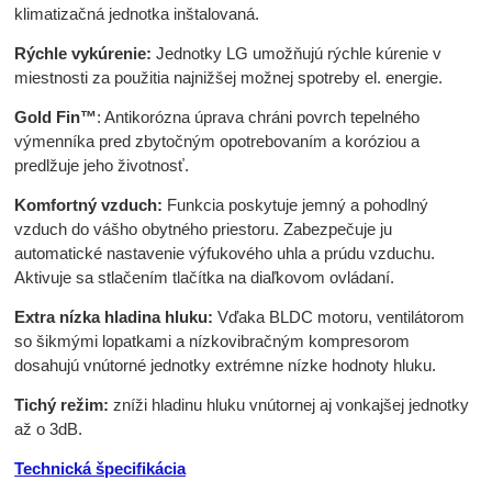
klimatizačná jednotka inštalovaná.
Rýchle vykúrenie:
Jednotky LG umožňujú rýchle kúrenie v
miestnosti za použitia najnižšej možnej spotreby el. energie.
Gold Fin™
: Antikorózna úprava chráni povrch tepelného
výmenníka pred zbytočným opotrebovaním a koróziou a
predlžuje jeho životnosť.
Komfortný vzduch:
Funkcia poskytuje jemný a pohodlný
vzduch do vášho obytného priestoru. Zabezpečuje ju
automatické nastavenie výfukového uhla a prúdu vzduchu.
Aktivuje sa stlačením tlačítka na diaľkovom ovládaní.
Extra nízka hladina hluku:
Vďaka BLDC motoru, ventilátorom
so šikmými lopatkami a nízkovibračným kompresorom
dosahujú vnútorné jednotky extrémne nízke hodnoty hluku.
Tichý režim:
zníži hladinu hluku vnútornej aj vonkajšej jednotky
až o 3dB.
Technická špecifikácia