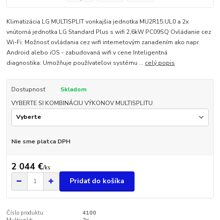
Klimatizácia LG MULTISPLIT vonkajšia jednotka MU2R15.UL0 a 2x
vnútorná jednotka LG Standard Plus s wifi 2,6kW PC09SQ Ovládanie cez
Wi-Fi: Možnosť ovládania cez wifi internetovým zariadením ako napr.
Android alebo iOS - zabudovaná wifi v cene Inteligentná
diagnostika: Umožňuje používateľovi systému ...
celý popis
Dostupnosť
Skladom
VYBERTE SI KOMBINÁCIU VÝKONOV MULTISPLITU
Nie sme platca DPH
2 044 €
/
ks
Pridať do košíka
Číslo produktu:
4100