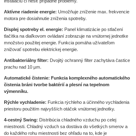
inštaláciu či riešiť prípadné problémy.
Aktívne riadenie energie:
Umožňuje zníženie max. frekvencie
motora pre dosiahnutie zníženia spotreby.
Displej spotreby el. energie:
Panel klimatizácie po stlačení
tlačítka na diaľkovom ovládaní zobrazuje na vnútornej jednotke
množstvo použitej energie. Funkcia pomáha užívateľom
znižovať spotrebu elektrickej energie.
Antibakteriálny filter:
Dvojitý ochranný filter zachytáva častice
prachu nad 10 µm.
Automatické čistenie: Funkcia komplexného automatického
čistenia bráni tvorbe baktérií a plesní na tepelnom
výmenníku.
Rýchle vychladenie:
Funkcia rýchleho a účinného vychladenia
priestoru použitím najvyšších otáčok vnútornej jednotky.
4-cestný Swing:
Distribúcia chladného vzduchu po celej
miestnosti. Chladný vzduch sa dostáva do všetkých smerov a
do každého rohu miestnosti bez ohľadu na to, kde je