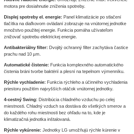
motora pre dosiahnutie zníženia spotreby.
Displej spotreby el. energie:
Panel klimatizácie po stlačení
tlačítka na diaľkovom ovládaní zobrazuje na vnútornej jednotke
množstvo použitej energie. Funkcia pomáha užívateľom
znižovať spotrebu elektrickej energie.
Antibakteriálny filter:
Dvojitý ochranný filter zachytáva častice
prachu nad 10 µm.
Automatické čistenie:
Funkcia komplexného automatického
čistenia bráni tvorbe baktérií a plesní na tepelnom výmenníku.
Rýchle vychladenie:
Funkcia rýchleho a účinného vychladenia
priestoru použitím najvyšších otáčok vnútornej jednotky.
4-cestný Swing:
Distribúcia chladného vzduchu po celej
miestnosti. Chladný vzduch sa dostáva do všetkých smerov a
do každého rohu miestnosti bez ohľadu na to, kde je
klimatizačná jednotka inštalovaná.
Rýchle vykúrenie:
Jednotky LG umožňujú rýchle kúrenie v