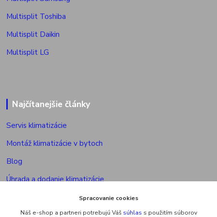
Multisplit Toshiba
Multisplit Daikin
Multisplit LG
Najčítanejšie články
Servis klimatizácie
Montáž klimatizácie v bytoch
Blog
Úhrada a dodanie klimatizácie
Povolenie na montáž klimatizácie
Spracovanie cookies
Náš e-shop a partneri potrebujú Váš
súhlas
s použitím súborov
Výkon vonkajšej jed. multisplitu