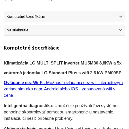
Multisplit:
5x
Kompletné špecifikácie
Na stiahnutie
Kompletné špecifikácie
Klimatizácia LG MULTI SPLIT inverter MU5M30 8,8KW a 5x
vnútorná jednotka LG Standard Plus s wifi 2,6 kW PM09SP
Ovládanie cez Wi-Fi:
Možnosť ovládania cez wifi internetovým
zariadením ako napr. Android alebo iOS - zabudovaná wifi v
cene
Inteligentná diagnostika:
Umožňuje používateľovi systému
pohodlne skontrolovať pomocou smartphone-u nastavenie,
inštaláciu či riešiť prípadné problémy.
Aktívne riadenie energie:
Umožňuje zníženie max. frekvencie