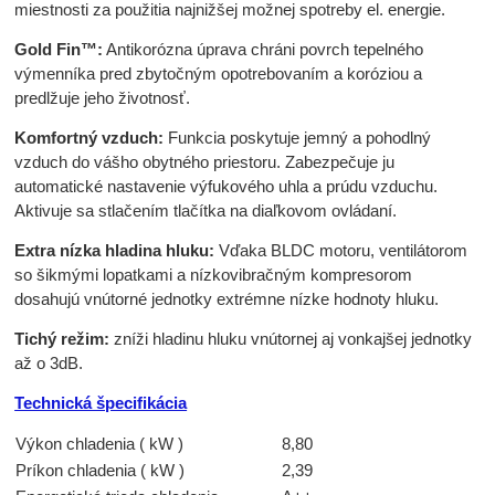
miestnosti za použitia najnižšej možnej spotreby el. energie.
Gold Fin™:
Antikorózna úprava chráni povrch tepelného
výmenníka pred zbytočným opotrebovaním a koróziou a
predlžuje jeho životnosť.
Komfortný vzduch:
Funkcia poskytuje jemný a pohodlný
vzduch do vášho obytného priestoru. Zabezpečuje ju
automatické nastavenie výfukového uhla a prúdu vzduchu.
Aktivuje sa stlačením tlačítka na diaľkovom ovládaní.
Extra nízka hladina hluku:
Vďaka BLDC motoru, ventilátorom
so šikmými lopatkami a nízkovibračným kompresorom
dosahujú vnútorné jednotky extrémne nízke hodnoty hluku.
Tichý režim:
zníži hladinu hluku vnútornej aj vonkajšej jednotky
až o 3dB.
Technická špecifikácia
Výkon chladenia ( kW )
8,80
Príkon chladenia ( kW )
2,39