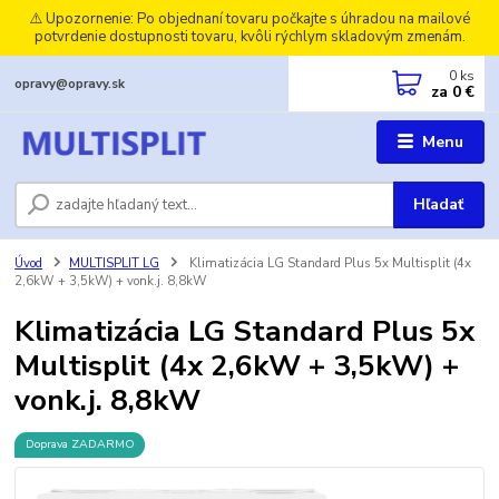
⚠️ Upozornenie: Po objednaní tovaru počkajte s úhradou na mailové
potvrdenie dostupnosti tovaru, kvôli rýchlym skladovým zmenám.
0
ks
opravy@opravy.sk
za
0 €
Menu
Hľadať
Úvod
MULTISPLIT LG
Klimatizácia LG Standard Plus 5x Multisplit (4x
2,6kW + 3,5kW) + vonk.j. 8,8kW
Klimatizácia LG Standard Plus 5x
Multisplit (4x 2,6kW + 3,5kW) +
vonk.j. 8,8kW
Doprava ZADARMO