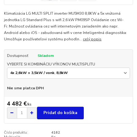
Klimatizácia LG MULTI SPLIT inverter MU5M30 8,8KW a 5x vnútorná
jednotka LG Standard Plus s wifi 2,6 kW PM09SP Ovládanie cez Wi-
Fi: Možnosť ovládania cez wifi internetovým zariadením ako napr.
Android alebo iOS - zabudovaná wifi v cene Inteligentná diagnostika:
Umožňuje používateľovi systému pohodln...
celý popis
Dostupnosť
Skladom
VYBERTE SI KOMBINÁCIU VÝKONOV MULTISPLITU
Nie sme platca DPH
4 482 €
/
ks
Pridať do košíka
Číslo produktu:
4162