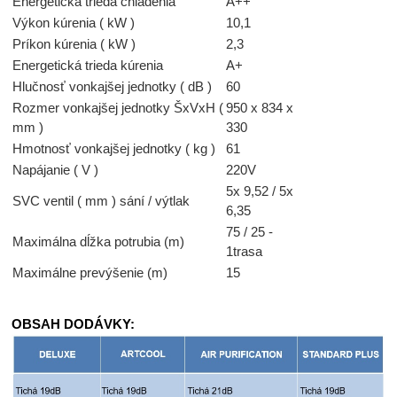
Energetická trieda chladenia
A++
Výkon kúrenia ( kW )
10,1
Príkon kúrenia ( kW )
2,3
Energetická trieda kúrenia
A+
Hlučnosť vonkajšej jednotky ( dB )
60
Rozmer vonkajšej jednotky ŠxVxH (
950 x 834 x
mm )
330
Hmotnosť vonkajšej jednotky ( kg )
61
Napájanie ( V )
220V
5x 9,52 / 5x
SVC ventil ( mm ) sání / výtlak
6,35
75 / 25 -
Maximálna dĺžka potrubia (m)
1trasa
Maximálne prevýšenie (m)
15
OBSAH DODÁVKY: