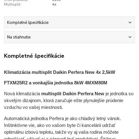
Multisplit:
4x
Kompletné špecifikácie
Na stiahnutie
Kompletné špecifikácie
Klimatizácia multisplit Daikin Perfera New
4x
2,5kW
FTXM25R2 a vonkajšia jednotka 8kW 4MXM80M
Nová klimatizácia
multisplit Daikin Perfera New
je jednotka so
skvelým dizajnom, ktorá zaručuje ešte plynulejšie prúdenie
vzduchu vo vašej miestnosti.
Automatická jednotka Perfera je ako chladivý letný vánok.
Inštinktívne vie, ako vo vašom byte či kancelárii udržať
optimálnu izbovú teplotu, takže vy aj vaša rodina môžete
odpočívať, užívať si a zároveň byť produktívni. Štýlovo