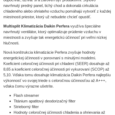
navrhnutý predný panel, tichý chod a dokonalá cirkulácia
chladeného alebo ohriateho vzduchu pomáhajú vytvoriť z každej
miestnosti priestor, ktorý už nebudete chcieť opustiť.
Multisplit Klimatizácia Daikin Perfera
využíva špeciálne
navrhnutý ventilátor, ktorý optimalizuje prúdenie vzduchu v
miestnosti a zvyšuje tak energetickú účinnosť pri veľmi nízkej
hlučnosti.
Nová konštrukcia klimatizácie Perfera zvyšuje hodnoty
energetickej účinnosti v porovnaní s minulými modelmi.
Koeficient celoročnej účinnosti pri chladení (SEER) dosahuje až
8,65 a koeficient celoročnej účinnosti pri vykurovaní (SCOP) až
5,10. Vďaka tomu dosahuje klimatizácia Daikin Perfera najlepšiu
výkonnosť vo svojej triede s celoročnou účinnosťou až A+++,
vďaka čomu výrazne ušetríte.
Flash streamer
Titánium apatitový deodorizačný filter
Strieborný filter
Hodnoty celoročnej účinnosti chladenia a ohrievania až