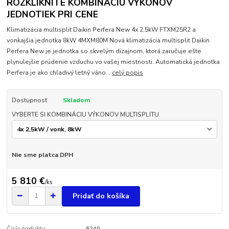
ROZKLIKNITE KOMBINÁCIU VÝKONOV
JEDNOTIEK PRI CENE
Klimatizácia multisplit Daikin Perfera New 4x 2,5kW FTXM25R2 a
vonkajšia jednotka 8kW 4MXM80M Nová klimatizácia multisplit Daikin
Perfera New je jednotka so skvelým dizajnom, ktorá zaručuje ešte
plynulejšie prúdenie vzduchu vo vašej miestnosti. Automatická jednotka
Perfera je ako chladivý letný váno...
celý popis
Dostupnosť
Skladom
VYBERTE SI KOMBINÁCIU VÝKONOV MULTISPLITU
Nie sme platca DPH
5 810 €
/
ks
Pridať do košíka
Číslo produktu:
6240