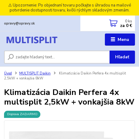
⚠️ Upozornenie: Po objednaní tovaru počkajte s úhradou na mailové
potvrdenie dostupnosti tovaru, kvôli rýchlym skladovým zmenám.
0
ks
opravy@opravy.sk
za
0 €
Menu
Hľadať
Úvod
MULTISPLIT Daikin
Klimatizácia Daikin Perfera 4x multisplit
2,5kW + vonkajšia 8kW
Klimatizácia Daikin Perfera 4x
multisplit 2,5kW + vonkajšia 8kW
Doprava ZADARMO