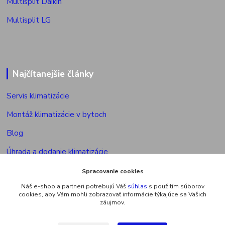
Multisplit Daikin
Multisplit LG
Najčítanejšie články
Servis klimatizácie
Montáž klimatizácie v bytoch
Blog
Úhrada a dodanie klimatizácie
Povolenie na montáž klimatizácie
Spracovanie cookies
Náš e-shop a partneri potrebujú Váš
súhlas
s použitím súborov
Výkon vonkajšej jed. multisplitu
cookies, aby Vám mohli zobrazovať informácie týkajúce sa Vašich
záujmov.