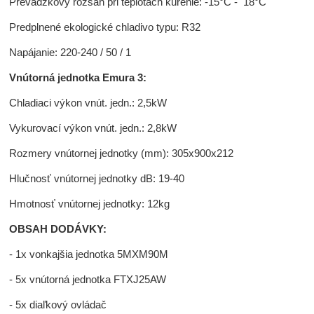
Prevádzkový rozsah pri teplotách kúrenie: -15°C - 18°C
Predplnené ekologické chladivo typu: R32
Napájanie: 220-240 / 50 / 1
Vnútorná jednotka Emura 3:
Chladiaci výkon vnút. jedn.: 2,5kW
Vykurovací výkon vnút. jedn.: 2,8kW
Rozmery vnútornej jednotky (mm): 305x900x212
Hlučnosť vnútornej jednotky dB: 19-40
Hmotnosť vnútornej jednotky: 12kg
OBSAH DODÁVKY:
- 1x vonkajšia jednotka 5MXM90M
- 5x vnútorná jednotka FTXJ25AW
- 5x diaľkový ovládač