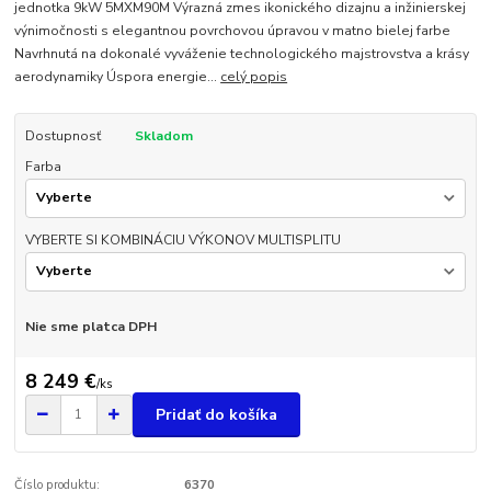
jednotka 9kW 5MXM90M Výrazná zmes ikonického dizajnu a inžinierskej
výnimočnosti s elegantnou povrchovou úpravou v matno bielej farbe
Navrhnutá na dokonalé vyváženie technologického majstrovstva a krásy
aerodynamiky Úspora energie...
celý popis
Dostupnosť
Skladom
Farba
VYBERTE SI KOMBINÁCIU VÝKONOV MULTISPLITU
Nie sme platca DPH
8 249 €
/
ks
Pridať do košíka
Číslo produktu:
6370