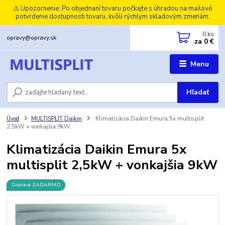
⚠️ Upozornenie: Po objednaní tovaru počkajte s úhradou na mailové
potvrdenie dostupnosti tovaru, kvôli rýchlym skladovým zmenám.
0
ks
opravy@opravy.sk
za
0 €
Menu
Hľadať
Úvod
MULTISPLIT Daikin
Klimatizácia Daikin Emura 5x multisplit
2,5kW + vonkajšia 9kW
Klimatizácia Daikin Emura 5x
multisplit 2,5kW + vonkajšia 9kW
Doprava ZADARMO