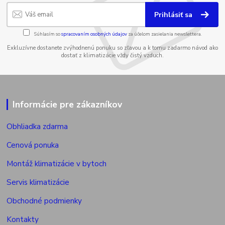
Prihlásiť sa
Súhlasím so
spracovaním osobných údajov
za účelom zasielania newslettera.
Exkluzívne dostanete zvýhodnenú ponuku so zľavou a k tomu zadarmo návod ako
dostať z klimatizácie vždy čistý vzduch.
Informácie pre zákazníkov
Obhliadka zdarma
Cenová ponuka
Montáž klimatizácie v bytoch
Servis klimatizácie
Obchodné podmienky
Kontakty