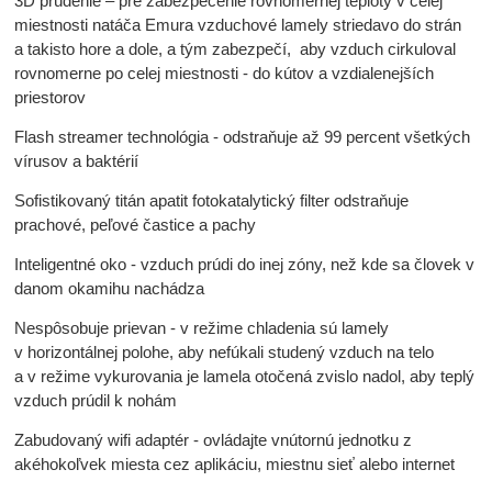
3D prúdenie – pre zabezpečenie rovnomernej teploty v celej
miestnosti natáča Emura vzduchové lamely striedavo do strán
a takisto hore a dole, a tým zabezpečí, aby vzduch cirkuloval
rovnomerne po celej miestnosti - do kútov a vzdialenejších
priestorov
Flash streamer technológia - odstraňuje až 99 percent všetkých
vírusov a baktérií
Sofistikovaný titán apatit fotokatalytický filter odstraňuje
prachové, peľové častice a pachy
Inteligentné oko - vzduch prúdi do inej zóny, než kde sa človek v
danom okamihu nachádza
Nespôsobuje prievan - v režime chladenia sú lamely
v horizontálnej polohe, aby nefúkali studený vzduch na telo
a v režime vykurovania je lamela otočená zvislo nadol, aby teplý
vzduch prúdil k nohám
Zabudovaný wifi adaptér - ovládajte vnútornú jednotku z
akéhokoľvek miesta cez aplikáciu, miestnu sieť alebo internet